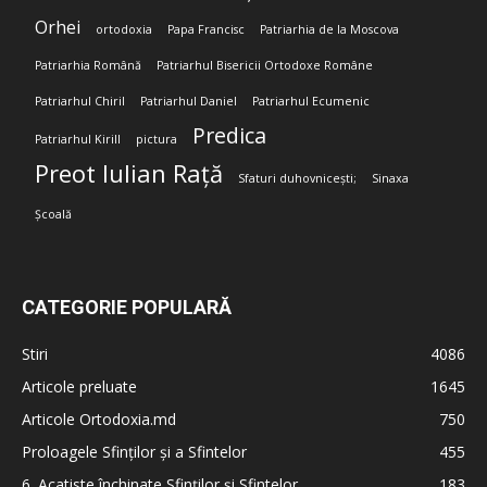
Orhei
ortodoxia
Papa Francisc
Patriarhia de la Moscova
Patriarhia Română
Patriarhul Bisericii Ortodoxe Române
Patriarhul Chiril
Patriarhul Daniel
Patriarhul Ecumenic
Predica
Patriarhul Kirill
pictura
Preot Iulian Rață
Sfaturi duhovnicești;
Sinaxa
Școală
CATEGORIE POPULARĂ
Stiri
4086
Articole preluate
1645
Articole Ortodoxia.md
750
Proloagele Sfinților și a Sfintelor
455
6. Acatiste închinate Sfinților și Sfintelor
183