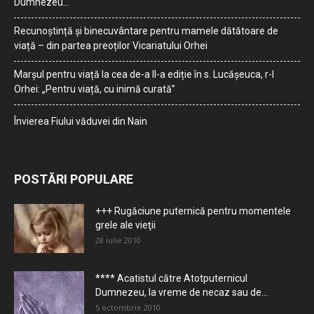
Dumnezeu…
Recunoștință și binecuvântare pentru mamele dătătoare de
viață – din partea preoților Vicariatului Orhei
Marșul pentru viață la cea de-a II-a ediție în s. Lucășeuca, r-l
Orhei: „Pentru viață, cu inimă curată”
Învierea Fiului văduvei din Nain
POSTĂRI POPULARE
+++ Rugăciune puternică pentru momentele
grele ale vieţii
28 iulie 2010
**** Acatistul către Atotputernicul
Dumnezeu, la vreme de necaz sau de...
5 octombrie 2010