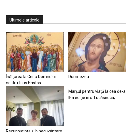
Ultimele articole
Înălțarea la Cer a Domnului
Dumnezeu…
nostru Iisus Hristos
Marșul pentru viață la cea de-a
II-a ediție în s. Lucășeuca,...
Recunoștință și binecuvântare