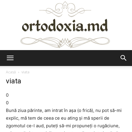
Ortodoxia.md
Acasă
viata
viata
0
0
Bună ziua părinte, am intrat în așa (o frică), nu pot să-mi
explic, mă tem de ceea ce eu ating și mă sperii de
zgomotul ce-l aud, puteți să-mi propuneți o rugăciune,