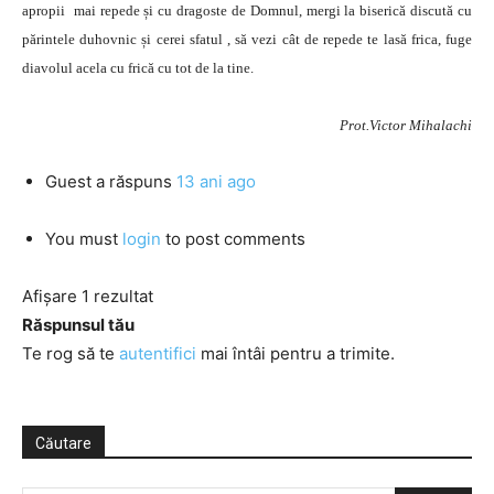
apropii mai repede și cu dragoste de Domnul, mergi la biserică discută cu
părintele duhovnic și cerei sfatul , să vezi cât de repede te lasă frica, fuge
diavolul acela cu frică cu tot de la tine.
Prot.Victor Mihalachi
Guest
a răspuns
13 ani ago
You must
login
to post comments
Afișare 1 rezultat
Răspunsul tău
Te rog să te
autentifici
mai întâi pentru a trimite.
Căutare