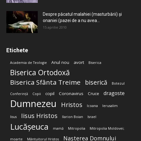
Despre păcatul malahiei (masturbării) şi
onaniei (pazei de a nu avea...
15 aprilie 2010
Etichete
Anul nou
avort
Academia de Teologie
Biserica
Biserica Ortodoxă
Biserica Sfânta Treime
biserică
Botezul
dragoste
copil
Coronavirus
Cruce
Conferință
Copii
Dumnezeu
Hristos
Icoana
Ierusalim
Iisus Hristos
Iisus
Ilarion Boian
Israel
Lucășeuca
mamă
Mitropolia
Mitropolia Moldovei;
Nașterea Domnului
moarte
Mântuitorul Hristos