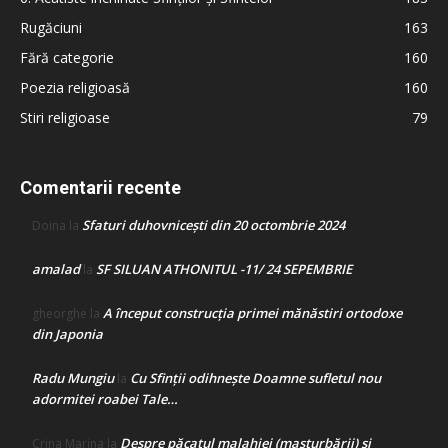
Rugăciuni
163
Fără categorie
160
Poezia religioasă
160
Stiri religioase
79
Comentarii recente
Sfaturi duhovnicești din 20 octombrie 2024
Doina
la
amalad
SF SILUAN ATHONITUL -11/ 24 SEPEMBRIE
la
A început construcţia primei mănăstiri ortodoxe
gheorghe
la
din Japonia
Radu Mungiu
Cu Sfinții odihnește Doamne sufletul nou
la
adormitei roabei Tale…
Despre păcatul malahiei (masturbării) şi
Crina Marina
la