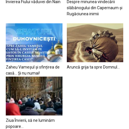
Învierea Fiului văduvei din Nain
Despre minunea vindecării
slăbănogului din Capernaum și
Rugăciunea inimii
Zaheu Vameșul și sfințirea de
Aruncă grija ta spre Domnul…
casă… Și nu numai!
Ziua Învierii, să ne luminăm
popoare…