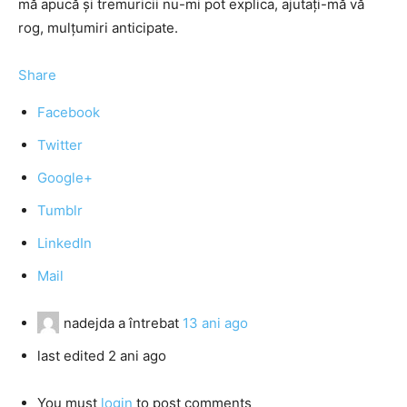
mă apucă și tremuricii nu-mi pot explica, ajutați-mă vă
rog, mulțumiri anticipate.
Share
Facebook
Twitter
Google+
Tumblr
LinkedIn
Mail
nadejda
a întrebat
13 ani ago
last edited 2 ani ago
You must
login
to post comments