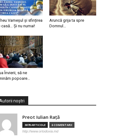
heu Vameșul și sfințirea
Aruncă grija ta spre
 casă… Și nu numai!
Domnul…
ua Învierii, să ne
minăm popoare…
Autorii noștri
Preot Iulian Raţă
3878 ARTICOLE
6 COMENTARII
http://www.ortodoxia.md