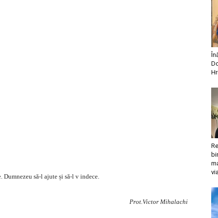
În
Do
Hr
Re
bi
ma
vi
e. Dumnezeu să-l ajute și să-l v indece.
Prot.Victor Mihalachi