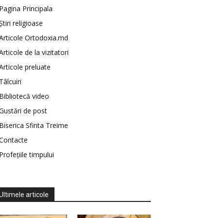
Pagina Principala
Știri religioase
Articole Ortodoxia.md
Articole de la vizitatori
Articole preluate
Tâlcuiri
Bibliotecă video
Gustări de post
Biserica Sfinta Treime
Contacte
Profețiile timpului
Ultimele articole