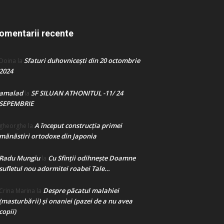
omentarii recente
Sfaturi duhovnicești din 20 octombrie
Doina
la
2024
amalad
SF SILUAN ATHONITUL -11/ 24
la
SEPEMBRIE
A început construcţia primei
gheorghe
la
mănăstiri ortodoxe din Japonia
Radu Mungiu
Cu Sfinții odihnește Doamne
la
sufletul nou adormitei roabei Tale…
Despre păcatul malahiei
Crina Marina
la
(masturbării) şi onaniei (pazei de a nu avea
copii)