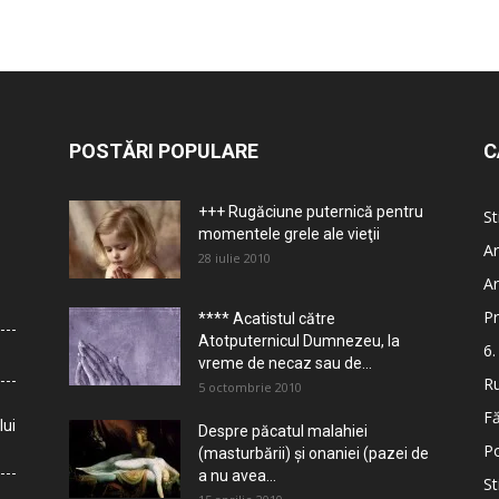
POSTĂRI POPULARE
C
+++ Rugăciune puternică pentru
St
momentele grele ale vieţii
Ar
28 iulie 2010
Ar
Pr
**** Acatistul către
Atotputernicul Dumnezeu, la
6.
vreme de necaz sau de...
Ru
5 octombrie 2010
Fă
lui
Despre păcatul malahiei
Po
(masturbării) şi onaniei (pazei de
a nu avea...
St