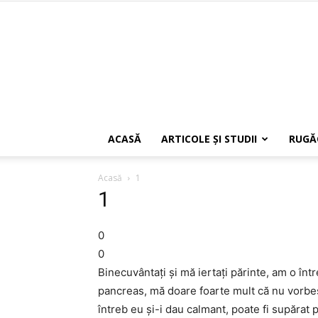
ACASĂ
ARTICOLE ŞI STUDII
RUGĂ
Acasă
1
1
0
0
Binecuvântați și mă iertați părinte, am o înt
pancreas, mă doare foarte mult că nu vorbeșt
întreb eu și-i dau calmant, poate fi supărat 