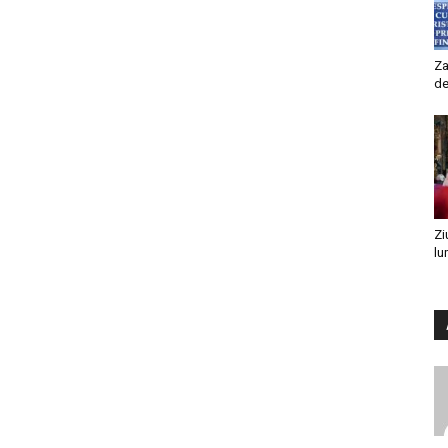
Za
de
Zi
lu