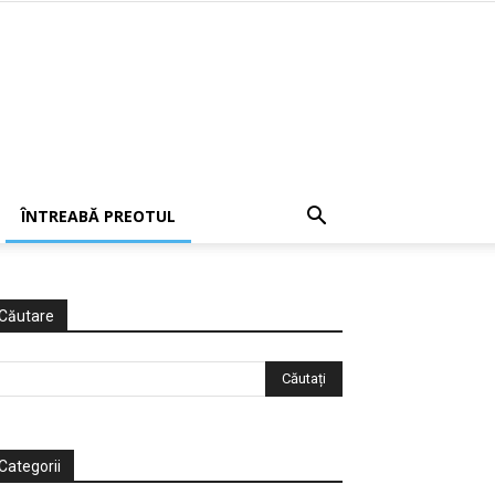
ÎNTREABĂ PREOTUL
Căutare
Categorii