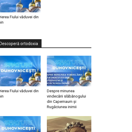
vierea Fiului văduvei din
in
Descoperă ortodoxia
vierea Fiului văduvei din
Despre minunea
in
vindecării slăbănogului
din Capernaum și
Rugăciunea inimii