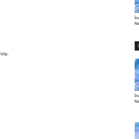
În
Na
mite.
În
Na