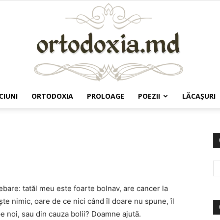
CIUNI
ORTODOXIA
PROLOAGE
POEZII
LĂCAŞURI
Ortodoxia.md
rebare: tatăl meu este foarte bolnav, are cancer la
e nimic, oare de ce nici când îl doare nu spune, îl
pe noi, sau din cauza bolii? Doamne ajută.