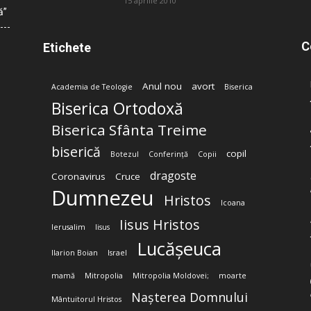
15 aprilie 2010
ă”
C
Etichete
Anul nou
avort
Academia de Teologie
Biserica
Biserica Ortodoxă
Biserica Sfânta Treime
biserică
copil
Botezul
Conferință
Copii
dragoste
Coronavirus
Cruce
Dumnezeu
Hristos
Icoana
Iisus Hristos
Ierusalim
Iisus
Lucășeuca
Ilarion Boian
Israel
mamă
Mitropolia
Mitropolia Moldovei;
moarte
Nașterea Domnului
Mântuitorul Hristos