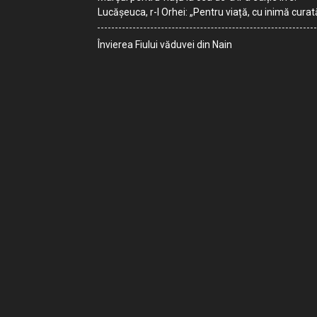
Lucășeuca, r-l Orhei: „Pentru viață, cu inimă curat
Învierea Fiului văduvei din Nain