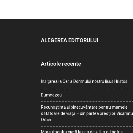
ALEGEREA EDITORULUI
Articole recente
Înălțarea la Cer a Domnului nostru Iisus Hristos
Dumnezeu…
Recunoștință și binecuvântare pentru mamele
dătătoare de viață – din partea preoților Vicariatu
Orhei
Marșul pentru viață la cea de-a II-a ediție în s.