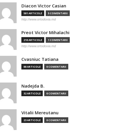
Diacon Victor Casian
581 ARTICOLE
5 COMENTARII
http://www.ortodoxia.md
Preot Victor Mihalachi
210 ARTICOLE
1 COMENTARII
http://www.ortodoxia.md
Cvasniuc Tatiana
88 ARTICOLE
0 COMENTARII
Nadejda B.
32 ARTICOLE
0 COMENTARII
Vitalii Mereutanu
23 ARTICOLE
0 COMENTARII