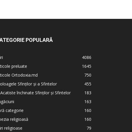
ATEGORIE POPULARĂ
iri
4086
ticole preluate
1645
ticole Ortodoxia.md
750
oloagele Sfinților și a Sfintelor
455
 Acatiste închinate Sfinților și Sfintelor
183
găciuni
163
ră categorie
160
ezia religioasă
160
iri religioase
79