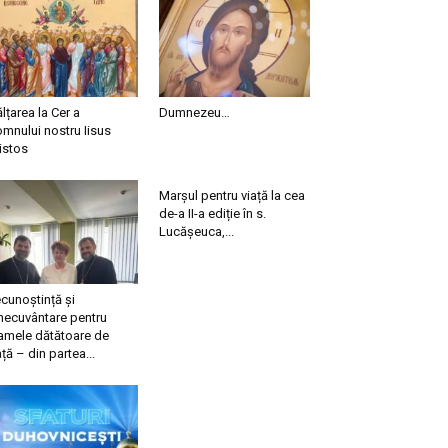
ălțarea la Cer a
Dumnezeu…
mnului nostru Iisus
istos
Marșul pentru viață la cea
de-a II-a ediție în s.
Lucășeuca,...
cunoștință și
necuvântare pentru
mele dătătoare de
ață – din partea...