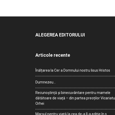
ALEGEREA EDITORULUI
Articole recente
Înălțarea la Cer a Domnului nostru Iisus Hristos
Dumnezeu…
Recunoștință și binecuvântare pentru mamele
dătătoare de viață – din partea preoților Vicariatu
Orhei
Marșul pentru viață la cea de-a II-a ediție în s.