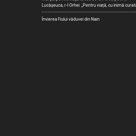
Lucășeuca, r-l Orhei: „Pentru viață, cu inimă curat
Învierea Fiului văduvei din Nain