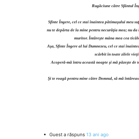
Rugăciune către Sfântul Îng
Sfinte Îngere, cel ce stai înaintea pătimaşului meu sufl
nu te depărta de la mine pentru necurăţia mea; nu da l
muritor. Întăreşte mâna mea cea ticălo
Aşa, Sfinte Îngere al lui Dumnezeu, cel ce stai înaintea 
scârbit în toate zilele vieţ
Acoperă-mă întru această noapte şi mă păzeşte de toat
Şi te roagă pentru mine către Domnul, să mă întărească 
Guest
a răspuns
13 ani ago