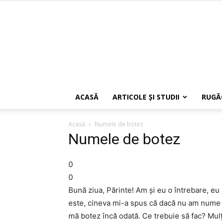
ACASĂ
ARTICOLE ŞI STUDII
RUGĂ
Acasă
Numele de botez
Numele de botez
0
0
Bună ziua, Părinte! Am și eu o întrebare, eu
este, cineva mi-a spus că dacă nu am nume de
mă botez încă odată. Ce trebuie să fac? Mul