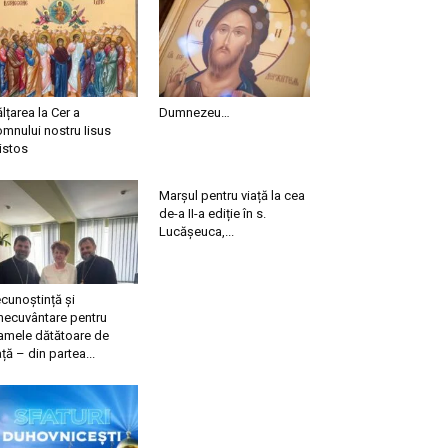
ălțarea la Cer a
Dumnezeu…
mnului nostru Iisus
istos
Marșul pentru viață la cea
de-a II-a ediție în s.
Lucășeuca,...
cunoștință și
necuvântare pentru
mele dătătoare de
ață – din partea...