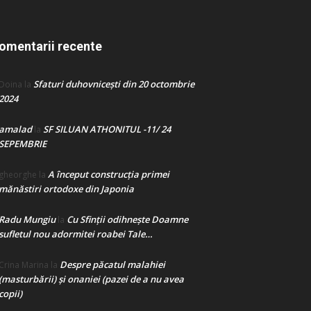
omentarii recente
Sfaturi duhovnicești din 20 octombrie
Doina
la
2024
amalad
SF SILUAN ATHONITUL -11/ 24
la
SEPEMBRIE
A început construcţia primei
gheorghe
la
mănăstiri ortodoxe din Japonia
Radu Mungiu
Cu Sfinții odihnește Doamne
la
sufletul nou adormitei roabei Tale…
Despre păcatul malahiei
Crina Marina
la
(masturbării) şi onaniei (pazei de a nu avea
copii)