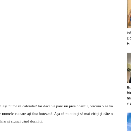
În
Do
Hr
Re
bi
ma
vi
n aşa nume în calendar! Iar dacă vă pare nu prea posibil, oricum o să vă
e numele cu care aţi fost botezată. Aşa că nu uitaţi să mai citiţi şi câte o
hiar şi atunci când dormiţi.