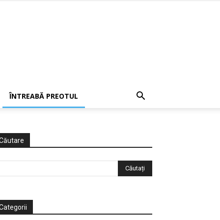
ÎNTREABĂ PREOTUL
Căutare
Categorii