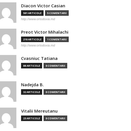
Diacon Victor Casian
581 ARTICOLE
5 COMENTARII
http://www.ortodoxia.md
Preot Victor Mihalachi
210 ARTICOLE
1 COMENTARII
http://www.ortodoxia.md
Cvasniuc Tatiana
88 ARTICOLE
0 COMENTARII
Nadejda B.
32 ARTICOLE
0 COMENTARII
Vitalii Mereutanu
23 ARTICOLE
0 COMENTARII