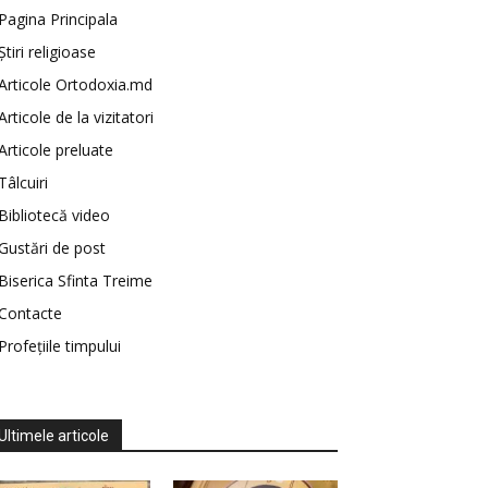
Pagina Principala
Știri religioase
Articole Ortodoxia.md
Articole de la vizitatori
Articole preluate
Tâlcuiri
Bibliotecă video
Gustări de post
Biserica Sfinta Treime
Contacte
Profețiile timpului
Ultimele articole