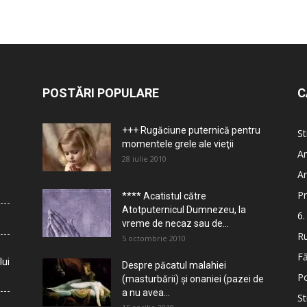
POSTĂRI POPULARE
C
+++ Rugăciune puternică pentru
St
momentele grele ale vieţii
Ar
28 iulie 2010
Ar
Pr
**** Acatistul către
Atotputernicul Dumnezeu, la
6.
vreme de necaz sau de...
Ru
5 octombrie 2010
Fă
lui
Despre păcatul malahiei
Po
(masturbării) şi onaniei (pazei de
a nu avea...
St