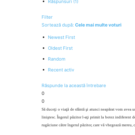
Răspunsuri (1)
Filter
Sortează după:
Cele mai multe voturi
Newest First
Oldest First
Random
Recent activ
Răspunde la această întrebare
0
0
Să duceţi o viaţă de sfântă şi atunci neapărat vom avea u
liniştesc. Îngerul păzitor l-aţi primit la botez indiferent d
rugăciune către îngerul păzitor, care vă vhegează mereu, c