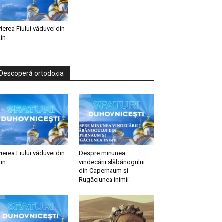
vierea Fiului văduvei din
in
Descoperă ortodoxia
vierea Fiului văduvei din
Despre minunea
in
vindecării slăbănogului
din Capernaum și
Rugăciunea inimii