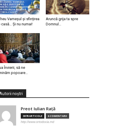
heu Vameșul și sfințirea
Aruncă grija ta spre
 casă… Și nu numai!
Domnul…
ua Învierii, să ne
minăm popoare…
Autorii noștri
Preot Iulian Raţă
3878 ARTICOLE
6 COMENTARII
http://www.ortodoxia.md