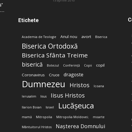
15 aprilie 2010
ă”
C
Etichete
Anul nou
avort
Academia de Teologie
Biserica
Biserica Ortodoxă
Biserica Sfânta Treime
biserică
copil
Botezul
Conferință
Copii
dragoste
Coronavirus
Cruce
Dumnezeu
Hristos
Icoana
Iisus Hristos
Ierusalim
Iisus
Lucășeuca
Ilarion Boian
Israel
mamă
Mitropolia
Mitropolia Moldovei;
moarte
Nașterea Domnului
Mântuitorul Hristos