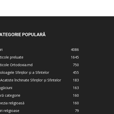
ATEGORIE POPULARĂ
iri
4086
ticole preluate
1645
ticole Ortodoxia.md
750
oloagele Sfinților și a Sfintelor
455
 Acatiste închinate Sfinților și Sfintelor
183
găciuni
163
ră categorie
160
ezia religioasă
160
iri religioase
79