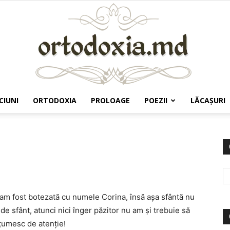
CIUNI
ORTODOXIA
PROLOAGE
POEZII
LĂCAŞURI
Ortodoxia.md
 am fost botezată cu numele Corina, însă așa sfântă nu
 sfânt, atunci nici înger păzitor nu am și trebuie să
țumesc de atenție!