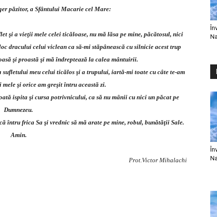
er păzitor, a Sfântului Macarie cel Mare:
În
et şi a vieţii mele celei ticăloase, nu mă lăsa pe mine, păcătosul, nici
Na
oc dracului celui viclean ca să-mi stăpânească cu silnicie acest trup
asă şi proastă şi mă îndreptează la calea mântuirii.
sufletului meu celui ticălos şi a trupului, iartă-mi toate cu câte te-am
ii mele şi orice am greşit întru această zi.
ă ispita şi cursa potrivnicului, ca să nu mânii cu nici un păcat pe
Dumnezeu.
întru frica Sa şi vrednic să mă arate pe mine, robul, bunătăţii Sale.
Amin.
În
Na
Prot.Victor Mihalachi