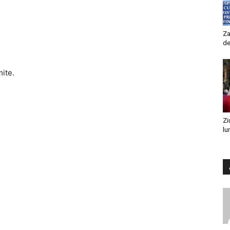
Za
de
mite.
Zi
lu