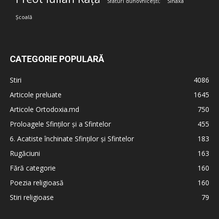
Sfaturi duhovnicești;
Sinaxa
Școală
CATEGORIE POPULARĂ
Stiri
4086
Articole preluate
1645
Articole Ortodoxia.md
750
Proloagele Sfinților și a Sfintelor
455
6. Acatiste închinate Sfinților și Sfintelor
183
Rugăciuni
163
Fără categorie
160
Poezia religioasă
160
Stiri religioase
79