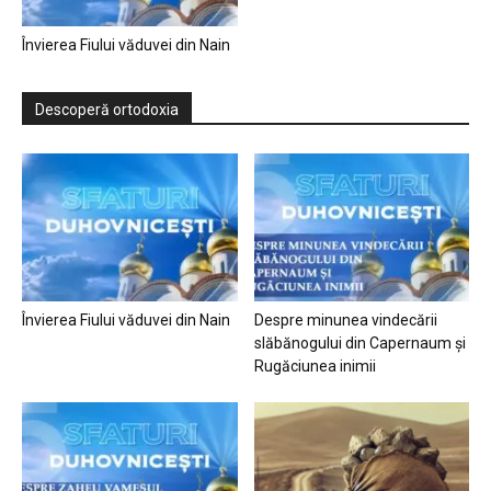
Învierea Fiului văduvei din Nain
Descoperă ortodoxia
Învierea Fiului văduvei din Nain
Despre minunea vindecării
slăbănogului din Capernaum și
Rugăciunea inimii