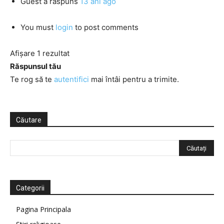
Guest
a răspuns
13 ani ago
You must
login
to post comments
Afișare 1 rezultat
Răspunsul tău
Te rog să te
autentifici
mai întâi pentru a trimite.
Căutare
Categorii
Pagina Principala