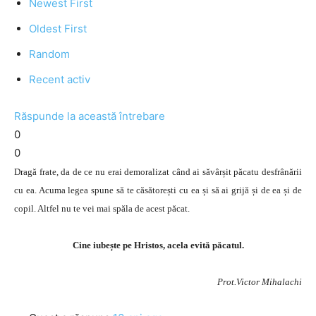
Newest First
Oldest First
Random
Recent activ
Răspunde la această întrebare
0
0
Dragă frate, da de ce nu erai demoralizat când ai săvârșit păcatu desfrânării
cu ea. Acuma legea spune să te căsătorești cu ea și să ai grijă și de ea și de
copil. Altfel nu te vei mai spăla de acest păcat.
Cine iubește pe Hristos, acela evită păcatul.
Prot.Victor Mihalachi