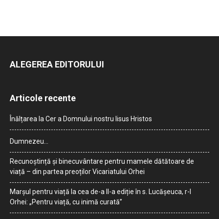
ALEGEREA EDITORULUI
Articole recente
Înălțarea la Cer a Domnului nostru Iisus Hristos
Dumnezeu…
Recunoștință și binecuvântare pentru mamele dătătoare de
viață – din partea preoților Vicariatului Orhei
Marșul pentru viață la cea de-a II-a ediție în s. Lucășeuca, r-l
Orhei: „Pentru viață, cu inimă curată”