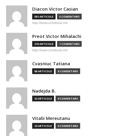
Diacon Victor Casian
581 ARTICOLE
5 COMENTARII
http://www.ortodoxia.md
Preot Victor Mihalachi
210 ARTICOLE
1 COMENTARII
http://www.ortodoxia.md
Cvasniuc Tatiana
88 ARTICOLE
0 COMENTARII
Nadejda B.
32 ARTICOLE
0 COMENTARII
Vitalii Mereutanu
23 ARTICOLE
0 COMENTARII