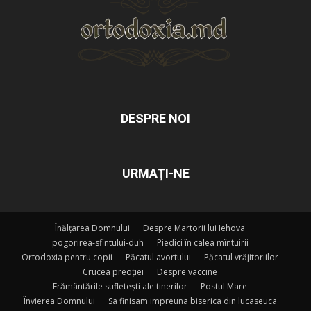
DESPRE NOI
URMAȚI-NE
Înălțarea Domnului
Despre Martorii lui Iehova
pogorirea-sfintului-duh
Piedici în calea mîntuirii
Ortodoxia pentru copii
Păcatul avortului
Păcatul vrăjitoriilor
Crucea preoției
Despre vaccine
Frământările sufletești ale tinerilor
Postul Mare
Învierea Domnului
Sa finisam impreuna biserica din lucaseuca