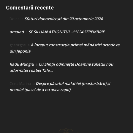
Comentarii recente
Sfaturi duhovnicești din 20 octombrie 2024
Doina
la
amalad
SF SILUAN ATHONITUL -11/ 24 SEPEMBRIE
la
A început construcţia primei mănăstiri ortodoxe
gheorghe
la
din Japonia
Radu Mungiu
Cu Sfinții odihnește Doamne sufletul nou
la
adormitei roabei Tale…
Despre păcatul malahiei (masturbării) şi
Crina Marina
la
onaniei (pazei de a nu avea copii)