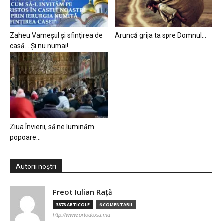
Zaheu Vameșul și sfințirea de
Aruncă grija ta spre Domnul…
casă… Și nu numai!
Ziua Învierii, să ne luminăm
popoare…
Autorii noștri
Preot Iulian Raţă
3878 ARTICOLE
6 COMENTARII
http://www.ortodoxia.md