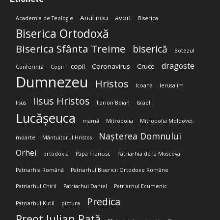
Anul nou
avort
Academia de Teologie
Biserica
Biserica Ortodoxă
Biserica Sfânta Treime
biserică
Botezul
dragoste
copil
Coronavirus
Cruce
Conferință
Copii
Dumnezeu
Hristos
Icoana
Ierusalim
Iisus Hristos
Iisus
Ilarion Boian
Israel
Lucășeuca
mamă
Mitropolia
Mitropolia Moldovei;
Nașterea Domnului
moarte
Mântuitorul Hristos
Orhei
ortodoxia
Papa Francisc
Patriarhia de la Moscova
Patriarhia Română
Patriarhul Bisericii Ortodoxe Române
Patriarhul Chiril
Patriarhul Daniel
Patriarhul Ecumenic
Predica
Patriarhul Kirill
pictura
Preot Iulian Rață