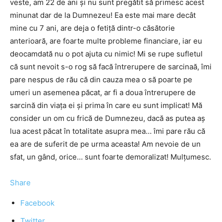
veste, am 22 de ani și nu sunt pregătit să primesc acest
minunat dar de la Dumnezeu! Ea este mai mare decât
mine cu 7 ani, are deja o fetiță dintr-o căsătorie
anterioară, are foarte multe probleme financiare, iar eu
deocamdată nu o pot ajuta cu nimic! Mi se rupe sufletul
că sunt nevoit s-o rog să facă întrerupere de sarcinaă, îmi
pare nespus de rău că din cauza mea o să poarte pe
umeri un asemenea păcat, ar fi a doua întrerupere de
sarcină din viața ei și prima în care eu sunt implicat! Mă
consider un om cu frică de Dumnezeu, dacă as putea aș
lua acest păcat în totalitate asupra mea… îmi pare rău că
ea are de suferit de pe urma aceasta! Am nevoie de un
sfat, un gând, orice… sunt foarte demoralizat! Mulțumesc.
Share
Facebook
Twitter