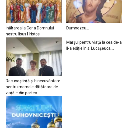
Înălțarea la Cer a Domnului
Dumnezeu…
nostru Iisus Hristos
Marșul pentru viață la cea de-a
II-a ediție în s. Lucășeuca,...
Recunoștință și binecuvântare
pentru mamele dătătoare de
viață – din partea...