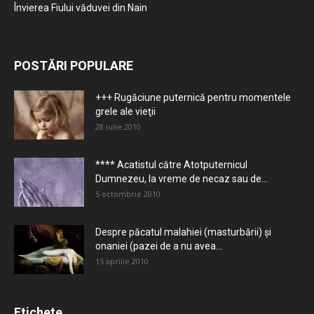
Învierea Fiului văduvei din Nain
POSTĂRI POPULARE
+++ Rugăciune puternică pentru momentele
grele ale vieţii
28 iulie 2010
**** Acatistul către Atotputernicul
Dumnezeu, la vreme de necaz sau de...
5 octombrie 2010
Despre păcatul malahiei (masturbării) şi
onaniei (pazei de a nu avea...
15 aprilie 2010
Etichete