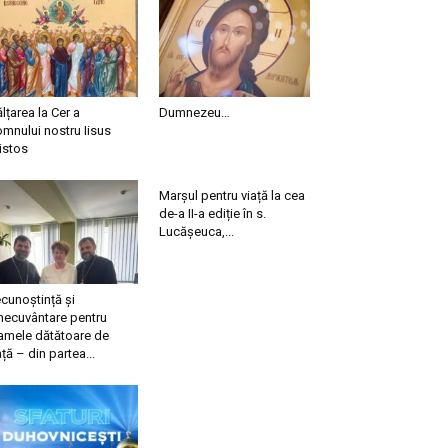
ălțarea la Cer a
Dumnezeu…
mnului nostru Iisus
istos
Marșul pentru viață la cea
de-a II-a ediție în s.
Lucășeuca,...
cunoștință și
necuvântare pentru
mele dătătoare de
ață – din partea...