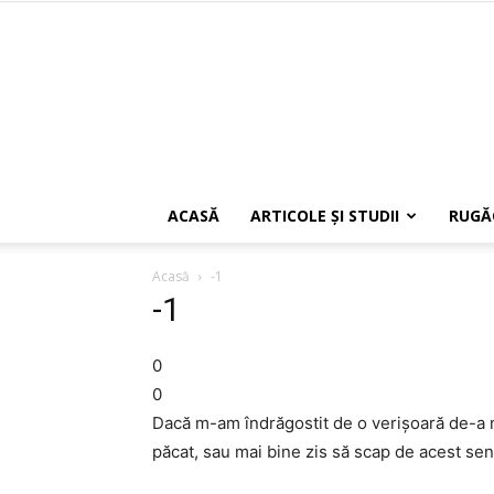
ACASĂ
ARTICOLE ŞI STUDII
RUGĂ
Acasă
-1
-1
0
0
Dacă m-am îndrăgostit de o verișoară de-a 
păcat, sau mai bine zis să scap de acest sen