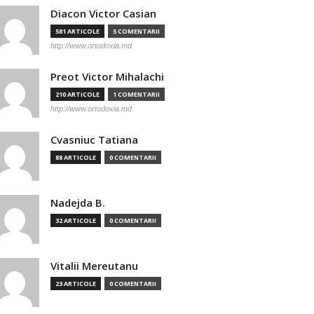
Diacon Victor Casian
581 ARTICOLE
5 COMENTARII
http://www.ortodoxia.md
Preot Victor Mihalachi
210 ARTICOLE
1 COMENTARII
http://www.ortodoxia.md
Cvasniuc Tatiana
88 ARTICOLE
0 COMENTARII
Nadejda B.
32 ARTICOLE
0 COMENTARII
Vitalii Mereutanu
23 ARTICOLE
0 COMENTARII