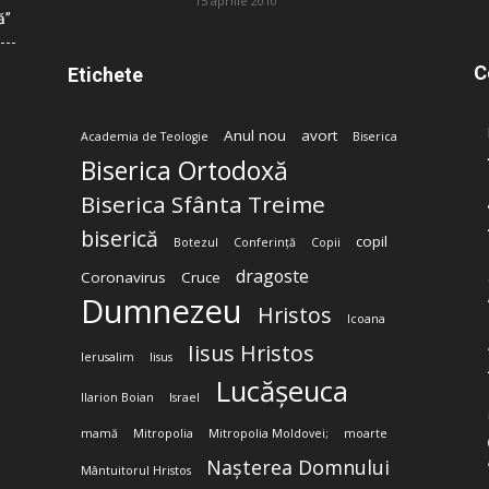
15 aprilie 2010
ă”
C
Etichete
Anul nou
avort
Academia de Teologie
Biserica
Biserica Ortodoxă
Biserica Sfânta Treime
biserică
copil
Botezul
Conferință
Copii
dragoste
Coronavirus
Cruce
Dumnezeu
Hristos
Icoana
Iisus Hristos
Ierusalim
Iisus
Lucășeuca
Ilarion Boian
Israel
mamă
Mitropolia
Mitropolia Moldovei;
moarte
Nașterea Domnului
Mântuitorul Hristos