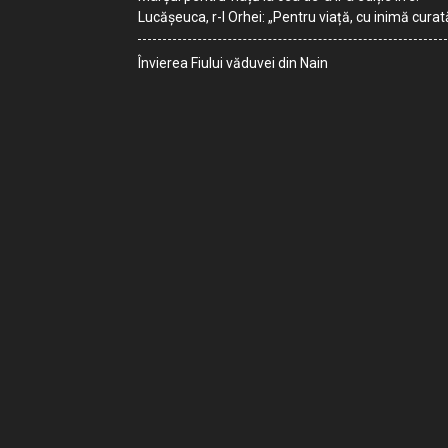
Lucășeuca, r-l Orhei: „Pentru viață, cu inimă curat
Învierea Fiului văduvei din Nain