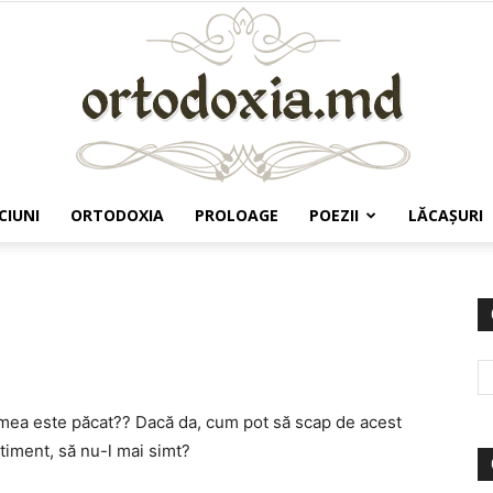
CIUNI
ORTODOXIA
PROLOAGE
POEZII
LĂCAŞURI
Ortodoxia.md
mea este păcat?? Dacă da, cum pot să scap de acest
timent, să nu-l mai simt?