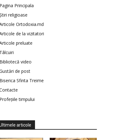
Pagina Principala
Știri religioase
Articole Ortodoxia.md
Articole de la vizitatori
Articole preluate
Tâlcuiri
Bibliotecă video
Gustări de post
Biserica Sfinta Treime
Contacte
Profețiile timpului
Ultimele articole