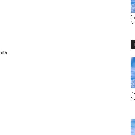
În
Na
mite.
În
Na