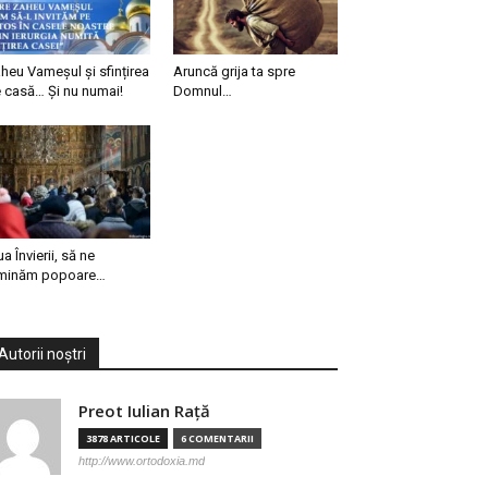
heu Vameșul și sfințirea
Aruncă grija ta spre
 casă… Și nu numai!
Domnul…
ua Învierii, să ne
minăm popoare…
Autorii noștri
Preot Iulian Raţă
3878 ARTICOLE
6 COMENTARII
http://www.ortodoxia.md