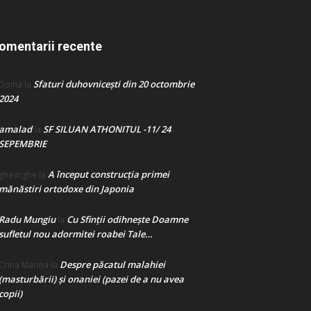
omentarii recente
Sfaturi duhovnicești din 20 octombrie
Doina
la
2024
amalad
SF SILUAN ATHONITUL -11/ 24
la
SEPEMBRIE
A început construcţia primei
gheorghe
la
mănăstiri ortodoxe din Japonia
Radu Mungiu
Cu Sfinții odihnește Doamne
la
sufletul nou adormitei roabei Tale…
Despre păcatul malahiei
Crina Marina
la
(masturbării) şi onaniei (pazei de a nu avea
copii)