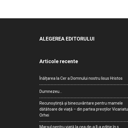
ALEGEREA EDITORULUI
Articole recente
Înălțarea la Cer a Domnului nostru Iisus Hristos
Dumnezeu…
Recunoștință și binecuvântare pentru mamele
dătătoare de viață – din partea preoților Vicariatu
Orhei
Marșul pentru viață la cea de-a II-a ediție în s.