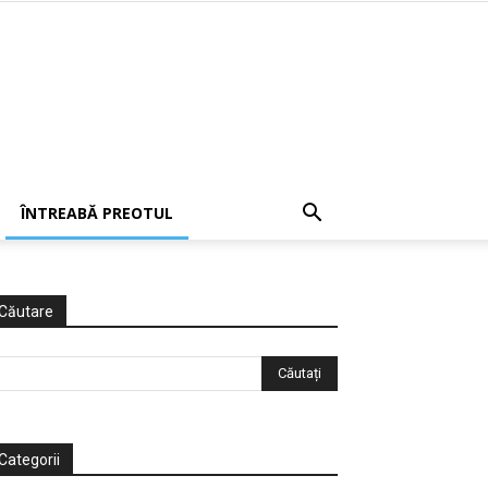
ÎNTREABĂ PREOTUL
Căutare
Categorii