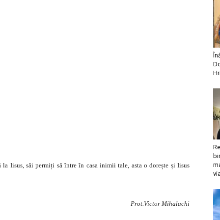
În
Do
Hr
Re
bi
ma
la Iisus, săi permiți să între în casa inimii tale, asta o dorește și Iisus
vi
Prot.Victor Mihalachi