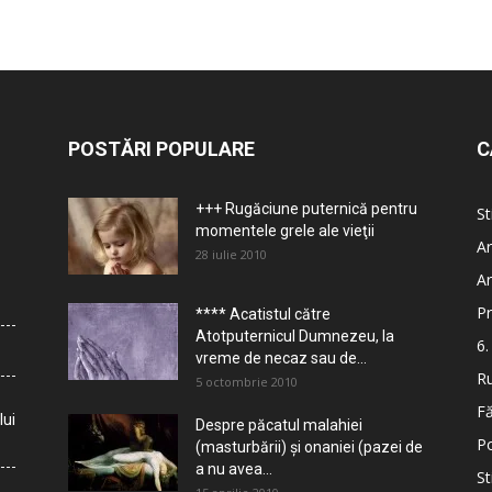
POSTĂRI POPULARE
C
+++ Rugăciune puternică pentru
St
momentele grele ale vieţii
Ar
28 iulie 2010
Ar
Pr
**** Acatistul către
Atotputernicul Dumnezeu, la
6.
vreme de necaz sau de...
Ru
5 octombrie 2010
Fă
lui
Despre păcatul malahiei
Po
(masturbării) şi onaniei (pazei de
a nu avea...
St