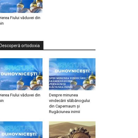
vierea Fiului văduvei din
in
Descoperă ortodoxia
vierea Fiului văduvei din
Despre minunea
in
vindecării slăbănogului
din Capernaum și
Rugăciunea inimii