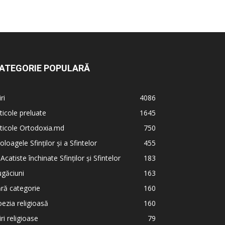
ATEGORIE POPULARĂ
iri
4086
ticole preluate
1645
ticole Ortodoxia.md
750
oloagele Sfinților și a Sfintelor
455
 Acatiste închinate Sfinților și Sfintelor
183
găciuni
163
ră categorie
160
ezia religioasă
160
iri religioase
79