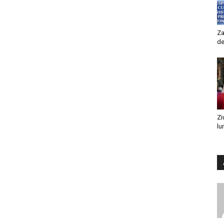
Za
de
Zi
lu