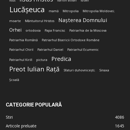
Iisus
Ilarion Boian
Israel
Lucășeuca
mamă
Mitropolia
Mitropolia Moldovei;
Nașterea Domnului
moarte
Mântuitorul Hristos
Orhei
ortodoxia
Papa Francisc
Patriarhia de la Moscova
Patriarhia Română
Patriarhul Bisericii Ortodoxe Române
Patriarhul Chiril
Patriarhul Daniel
Patriarhul Ecumenic
Predica
Patriarhul Kirill
pictura
Preot Iulian Rață
Sfaturi duhovnicești;
Sinaxa
Școală
CATEGORIE POPULARĂ
Stiri
4086
Articole preluate
1645