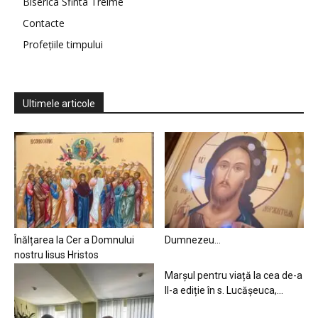
Biserica Sfinta Treime
Contacte
Profețiile timpului
Ultimele articole
Înălțarea la Cer a Domnului
Dumnezeu…
nostru Iisus Hristos
Marșul pentru viață la cea de-a
II-a ediție în s. Lucășeuca,...