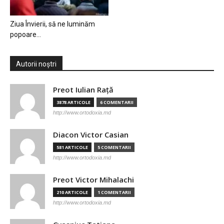
Ziua Învierii, să ne luminăm
popoare…
Autorii noștri
Preot Iulian Raţă
3878 ARTICOLE
6 COMENTARII
http://www.ortodoxia.md
Diacon Victor Casian
581 ARTICOLE
5 COMENTARII
http://www.ortodoxia.md
Preot Victor Mihalachi
210 ARTICOLE
1 COMENTARII
http://www.ortodoxia.md