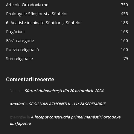
Articole Ortodoxia.md
750
Proloagele Sfinților și a Sfintelor
455
6. Acatiste închinate Sfinților și Sfintelor
183
Rugăciuni
163
Fără categorie
160
Poezia religioasă
160
Stiri religioase
79
Comentarii recente
Sfaturi duhovnicești din 20 octombrie 2024
Doina
la
amalad
SF SILUAN ATHONITUL -11/ 24 SEPEMBRIE
la
A început construcţia primei mănăstiri ortodoxe
gheorghe
la
din Japonia