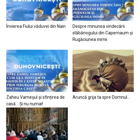
Învierea Fiului văduvei din Nain
Despre minunea vindecării
slăbănogului din Capernaum și
Rugăciunea inimii
Zaheu Vameșul și sfințirea de
Aruncă grija ta spre Domnul…
casă… Și nu numai!