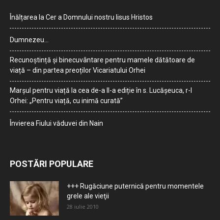
Înălțarea la Cer a Domnului nostru Iisus Hristos
Dumnezeu…
Recunoștință și binecuvântare pentru mamele dătătoare de
viață – din partea preoților Vicariatului Orhei
Marșul pentru viață la cea de-a II-a ediție în s. Lucășeuca, r-l
Orhei: „Pentru viață, cu inimă curată”
Învierea Fiului văduvei din Nain
POSTĂRI POPULARE
+++ Rugăciune puternică pentru momentele
grele ale vieţii
28 iulie 2010