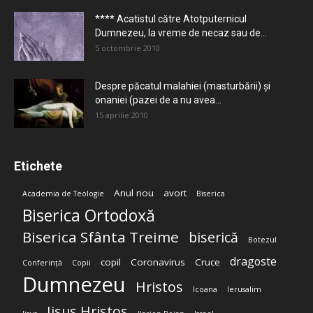
**** Acatistul către Atotputernicul
Dumnezeu, la vreme de necaz sau de...
5 octombrie 2010
Despre păcatul malahiei (masturbării) şi
onaniei (pazei de a nu avea...
15 aprilie 2010
Etichete
Anul nou
avort
Academia de Teologie
Biserica
Biserica Ortodoxă
Biserica Sfânta Treime
biserică
Botezul
dragoste
copil
Coronavirus
Cruce
Conferință
Copii
Dumnezeu
Hristos
Icoana
Ierusalim
Iisus Hristos