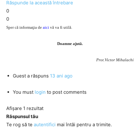
Răspunde la această întrebare
0
0
Sper că informaţia de
aici
vă va fi utilă.
Doamne ajută.
Prot.Victor Mihalachi
Guest
a răspuns
13 ani ago
You must
login
to post comments
Afișare 1 rezultat
Răspunsul tău
Te rog să te
autentifici
mai întâi pentru a trimite.