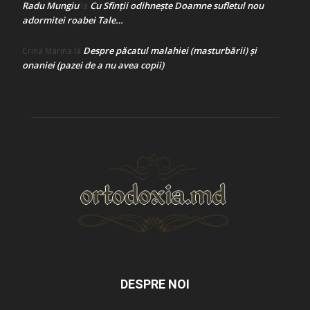
Radu Mungiu
Cu Sfinții odihnește Doamne sufletul nou
la
adormitei roabei Tale…
Despre păcatul malahiei (masturbării) şi
Crina Marina
la
onaniei (pazei de a nu avea copii)
DESPRE NOI