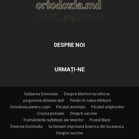
DESPRE NOI
URMAȚI-NE
Înălțarea Domnului
Despre Martorii lui Iehova
pogorirea-sfintului-duh
Piedici în calea mîntuirii
Ortodoxia pentru copii
Păcatul avortului
Păcatul vrăjitoriilor
Crucea preoției
Despre vaccine
Frământările sufletești ale tinerilor
Postul Mare
Învierea Domnului
Sa finisam impreuna biserica din lucaseuca
Despre vaccine