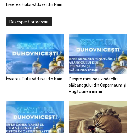
Învierea Fiului văduvei din Nain
Descoperă ortodoxia
Învierea Fiului văduvei din Nain
Despre minunea vindecării
slăbănogului din Capernaum și
Rugăciunea inimii