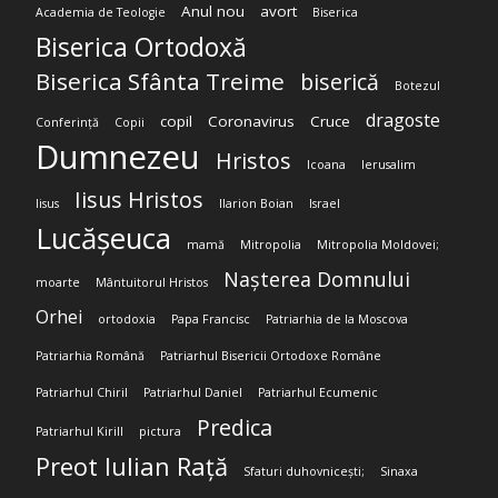
Anul nou
avort
Academia de Teologie
Biserica
Biserica Ortodoxă
Biserica Sfânta Treime
biserică
Botezul
dragoste
copil
Coronavirus
Cruce
Conferință
Copii
Dumnezeu
Hristos
Icoana
Ierusalim
Iisus Hristos
Iisus
Ilarion Boian
Israel
Lucășeuca
mamă
Mitropolia
Mitropolia Moldovei;
Nașterea Domnului
moarte
Mântuitorul Hristos
Orhei
ortodoxia
Papa Francisc
Patriarhia de la Moscova
Patriarhia Română
Patriarhul Bisericii Ortodoxe Române
Patriarhul Chiril
Patriarhul Daniel
Patriarhul Ecumenic
Predica
Patriarhul Kirill
pictura
Preot Iulian Rață
Sfaturi duhovnicești;
Sinaxa