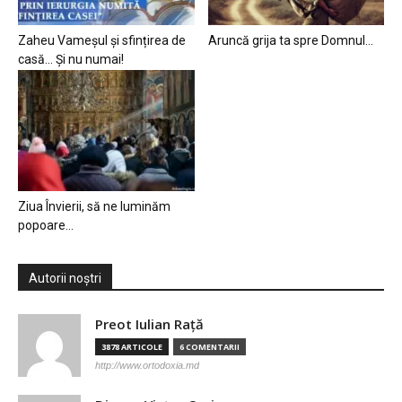
Zaheu Vameșul și sfințirea de
Aruncă grija ta spre Domnul…
casă… Și nu numai!
Ziua Învierii, să ne luminăm
popoare…
Autorii noștri
Preot Iulian Raţă
3878 ARTICOLE
6 COMENTARII
http://www.ortodoxia.md