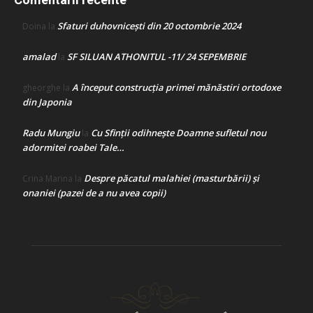
Sfaturi duhovnicești din 20 octombrie 2024
Doina
la
amalad
SF SILUAN ATHONITUL -11/ 24 SEPEMBRIE
la
A început construcţia primei mănăstiri ortodoxe
gheorghe
la
din Japonia
Radu Mungiu
Cu Sfinții odihnește Doamne sufletul nou
la
adormitei roabei Tale…
Despre păcatul malahiei (masturbării) şi
Crina Marina
la
onaniei (pazei de a nu avea copii)