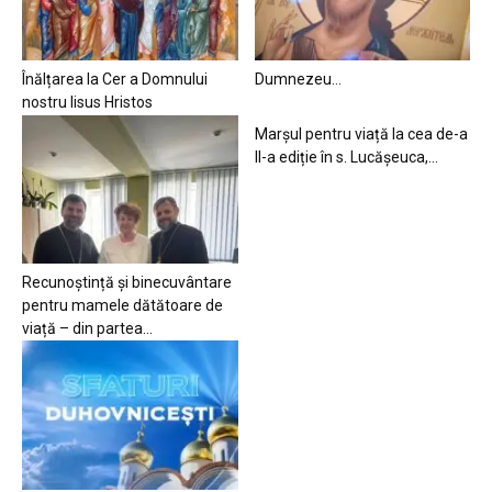
Înălțarea la Cer a Domnului
Dumnezeu…
nostru Iisus Hristos
Marșul pentru viață la cea de-a
II-a ediție în s. Lucășeuca,...
Recunoștință și binecuvântare
pentru mamele dătătoare de
viață – din partea...