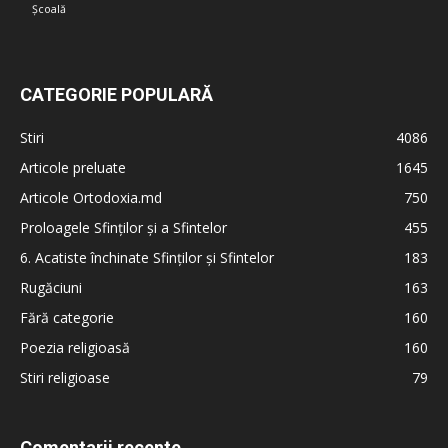
Școală
CATEGORIE POPULARĂ
Stiri
4086
Articole preluate
1645
Articole Ortodoxia.md
750
Proloagele Sfinților și a Sfintelor
455
6. Acatiste închinate Sfinților și Sfintelor
183
Rugăciuni
163
Fără categorie
160
Poezia religioasă
160
Stiri religioase
79
Comentarii recente