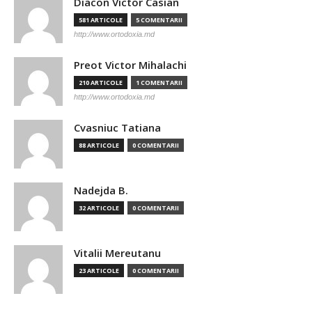
Diacon Victor Casian
581 ARTICOLE
5 COMENTARII
http://www.ortodoxia.md
Preot Victor Mihalachi
210 ARTICOLE
1 COMENTARII
http://www.ortodoxia.md
Cvasniuc Tatiana
88 ARTICOLE
0 COMENTARII
Nadejda B.
32 ARTICOLE
0 COMENTARII
Vitalii Mereutanu
23 ARTICOLE
0 COMENTARII