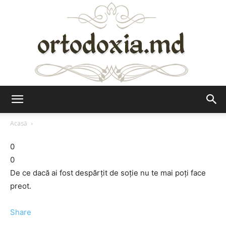
Ortodoxia.md
Acasă
0
0
De ce dacă ai fost despărţit de soţie nu te mai poţi face
preot.
Share