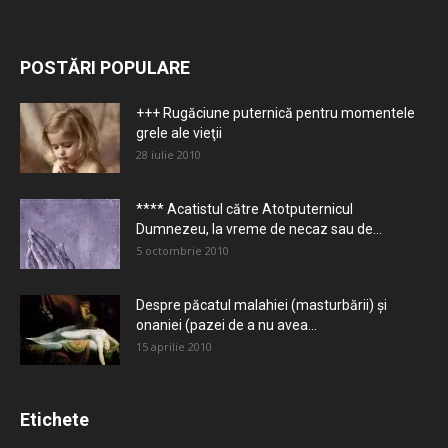
POSTĂRI POPULARE
+++ Rugăciune puternică pentru momentele
grele ale vieţii
28 iulie 2010
**** Acatistul către Atotputernicul
Dumnezeu, la vreme de necaz sau de...
5 octombrie 2010
Despre păcatul malahiei (masturbării) şi
onaniei (pazei de a nu avea...
15 aprilie 2010
Etichete