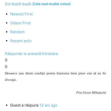
Sortează după:
Cele mai multe voturi
Newest First
Oldest First
Random
Recent activ
Răspunde la această întrebare
0
0
Deoarece una dintre condiţii
pentru hirotonia întru preot
este
să nu fie
.
divorţat
Prot.Victor Mihalachi
Guest
a răspuns
12 ani ago