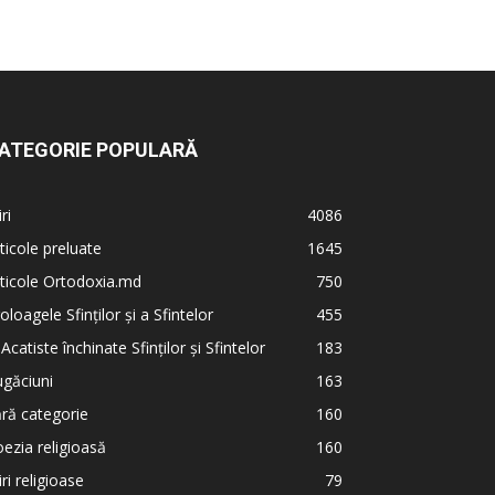
ATEGORIE POPULARĂ
iri
4086
ticole preluate
1645
ticole Ortodoxia.md
750
oloagele Sfinților și a Sfintelor
455
 Acatiste închinate Sfinților și Sfintelor
183
găciuni
163
ră categorie
160
ezia religioasă
160
iri religioase
79