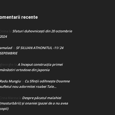
omentarii recente
Sfaturi duhovnicești din 20 octombrie
Doina
la
2024
amalad
SF SILUAN ATHONITUL -11/ 24
la
SEPEMBRIE
A început construcţia primei
gheorghe
la
mănăstiri ortodoxe din Japonia
Radu Mungiu
Cu Sfinții odihnește Doamne
la
sufletul nou adormitei roabei Tale…
Despre păcatul malahiei
Crina Marina
la
(masturbării) şi onaniei (pazei de a nu avea
copii)