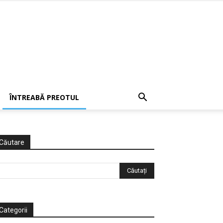
ÎNTREABĂ PREOTUL
Căutare
Categorii