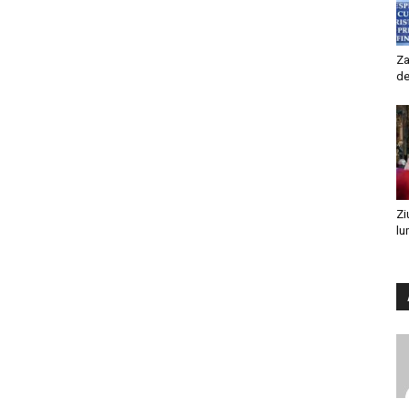
Za
de
Zi
lu