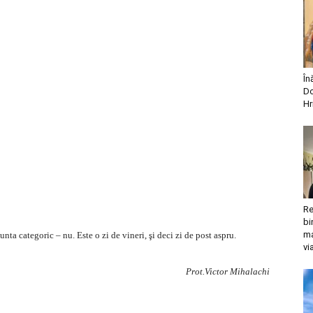
În
Do
Hr
Re
bi
ma
nta categoric – nu. Este o zi de vineri, şi deci zi de post aspru.
vi
Prot.Victor Mihalachi