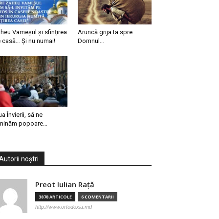
heu Vameșul și sfințirea
Aruncă grija ta spre
 casă… Și nu numai!
Domnul…
ua Învierii, să ne
minăm popoare…
Autorii noștri
Preot Iulian Raţă
3878 ARTICOLE
6 COMENTARII
http://www.ortodoxia.md