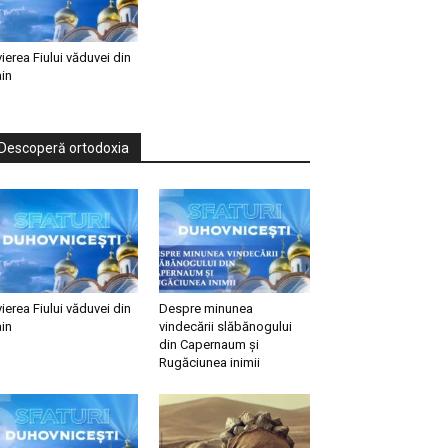
vierea Fiului văduvei din
in
Descoperă ortodoxia
vierea Fiului văduvei din
Despre minunea
in
vindecării slăbănogului
din Capernaum și
Rugăciunea inimii