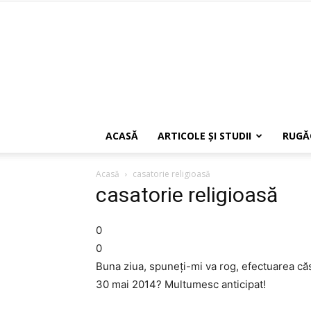
ACASĂ
ARTICOLE ŞI STUDII
RUGĂ
Acasă
casatorie religioasă
casatorie religioasă
0
0
Buna ziua, spuneți-mi va rog, efectuarea căsă
30 mai 2014? Multumesc anticipat!