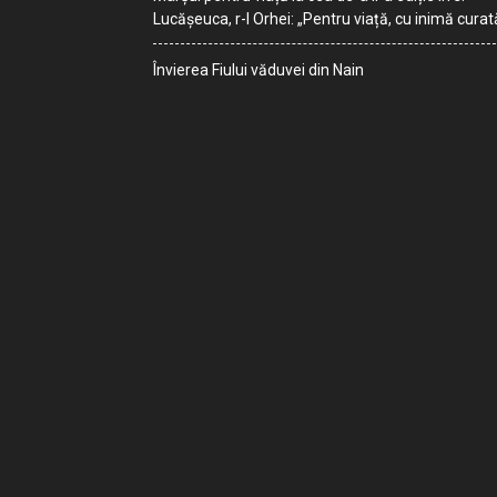
Lucășeuca, r-l Orhei: „Pentru viață, cu inimă curat
Învierea Fiului văduvei din Nain