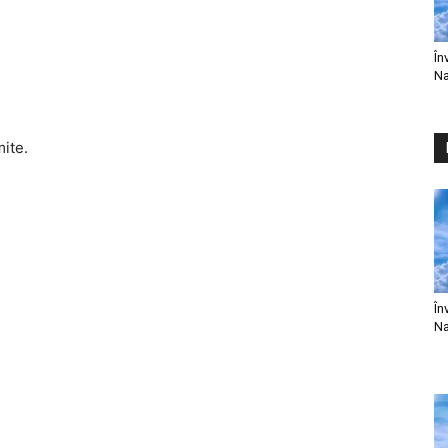
În
Na
mite.
În
Na