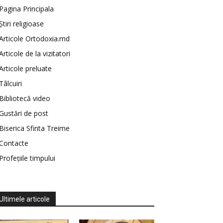
Pagina Principala
Știri religioase
Articole Ortodoxia.md
Articole de la vizitatori
Articole preluate
Tâlcuiri
Bibliotecă video
Gustări de post
Biserica Sfinta Treime
Contacte
Profețiile timpului
Ultimele articole