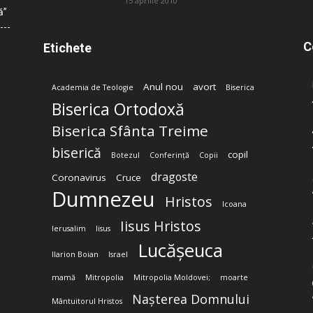
15 aprilie 2010
ă”
C
Etichete
Anul nou
avort
Academia de Teologie
Biserica
Biserica Ortodoxă
Biserica Sfânta Treime
biserică
copil
Botezul
Conferință
Copii
dragoste
Coronavirus
Cruce
Dumnezeu
Hristos
Icoana
Iisus Hristos
Ierusalim
Iisus
Lucășeuca
Ilarion Boian
Israel
mamă
Mitropolia
Mitropolia Moldovei;
moarte
Nașterea Domnului
Mântuitorul Hristos