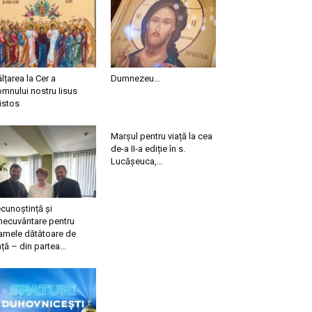
ălțarea la Cer a
Dumnezeu…
mnului nostru Iisus
istos
Marșul pentru viață la cea
de-a II-a ediție în s.
Lucășeuca,...
cunoștință și
necuvântare pentru
mele dătătoare de
ață – din partea...