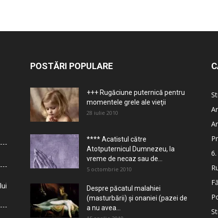
POSTĂRI POPULARE
C
+++ Rugăciune puternică pentru
St
momentele grele ale vieţii
Ar
28 iulie 2010
Ar
Pr
**** Acatistul către
Atotputernicul Dumnezeu, la
6.
vreme de necaz sau de...
Ru
5 octombrie 2010
Fă
lui
Despre păcatul malahiei
Po
(masturbării) şi onaniei (pazei de
a nu avea...
St