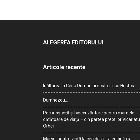
ALEGEREA EDITORULUI
Articole recente
Înălțarea la Cer a Domnului nostru Iisus Hristos
Dumnezeu…
Recunoștință și binecuvântare pentru mamele
dătătoare de viață – din partea preoților Vicariatu
Orhei
Marșul pentru viață la cea de-a II-a ediție în s.