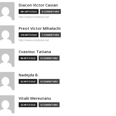
Diacon Victor Casian
581 ARTICOLE
5 COMENTARII
http://www.ortodoxia.md
Preot Victor Mihalachi
210 ARTICOLE
1 COMENTARII
http://www.ortodoxia.md
Cvasniuc Tatiana
88 ARTICOLE
0 COMENTARII
Nadejda B.
32 ARTICOLE
0 COMENTARII
Vitalii Mereutanu
23 ARTICOLE
0 COMENTARII