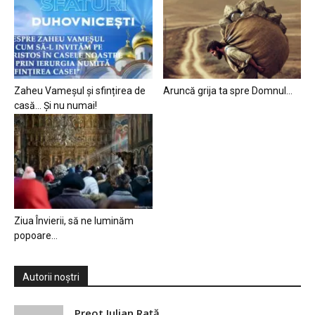
Zaheu Vameșul și sfințirea de
Aruncă grija ta spre Domnul…
casă… Și nu numai!
Ziua Învierii, să ne luminăm
popoare…
Autorii noștri
Preot Iulian Raţă