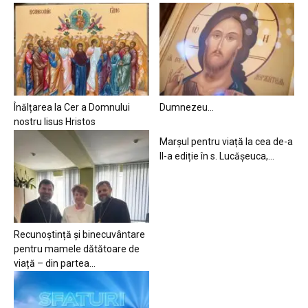
Înălțarea la Cer a Domnului
Dumnezeu…
nostru Iisus Hristos
Marșul pentru viață la cea de-a
II-a ediție în s. Lucășeuca,...
Recunoștință și binecuvântare
pentru mamele dătătoare de
viață – din partea...