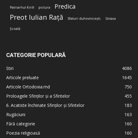
Predica
Patriarhul Kirill
pictura
Preot Iulian Rață
Sfaturi duhovnicești;
Sinaxa
Școală
CATEGORIE POPULARĂ
Stiri
4086
Articole preluate
1645
Articole Ortodoxia.md
750
Proloagele Sfinților și a Sfintelor
455
6. Acatiste închinate Sfinților și Sfintelor
183
Rugăciuni
163
Fără categorie
160
Poezia religioasă
160