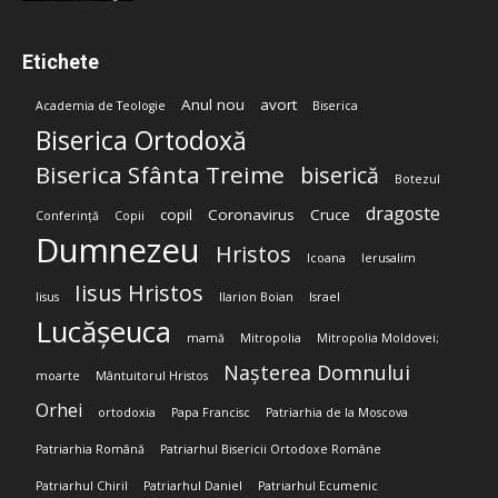
Etichete
Anul nou
avort
Academia de Teologie
Biserica
Biserica Ortodoxă
Biserica Sfânta Treime
biserică
Botezul
dragoste
copil
Coronavirus
Cruce
Conferință
Copii
Dumnezeu
Hristos
Icoana
Ierusalim
Iisus Hristos
Iisus
Ilarion Boian
Israel
Lucășeuca
mamă
Mitropolia
Mitropolia Moldovei;
Nașterea Domnului
moarte
Mântuitorul Hristos
Orhei
ortodoxia
Papa Francisc
Patriarhia de la Moscova
Patriarhia Română
Patriarhul Bisericii Ortodoxe Române
Patriarhul Chiril
Patriarhul Daniel
Patriarhul Ecumenic