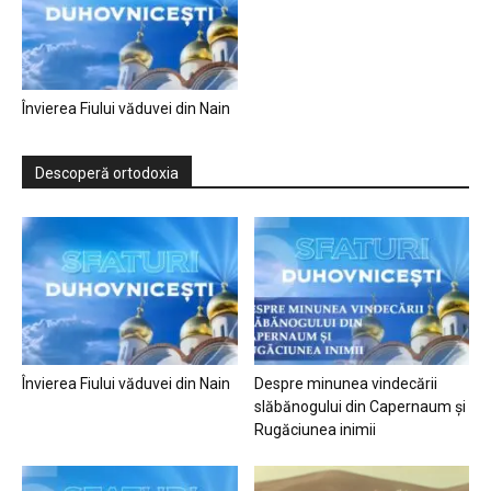
Învierea Fiului văduvei din Nain
Descoperă ortodoxia
Învierea Fiului văduvei din Nain
Despre minunea vindecării
slăbănogului din Capernaum și
Rugăciunea inimii