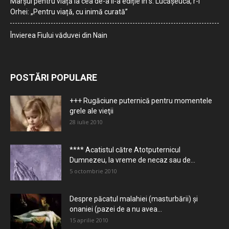
Marșul pentru viață la cea de-a II-a ediție în s. Lucășeuca, r-l
Orhei: „Pentru viață, cu inimă curată”
Învierea Fiului văduvei din Nain
POSTĂRI POPULARE
+++ Rugăciune puternică pentru momentele
grele ale vieţii
28 iulie 2010
**** Acatistul către Atotputernicul
Dumnezeu, la vreme de necaz sau de...
5 octombrie 2010
Despre păcatul malahiei (masturbării) şi
onaniei (pazei de a nu avea...
15 aprilie 2010