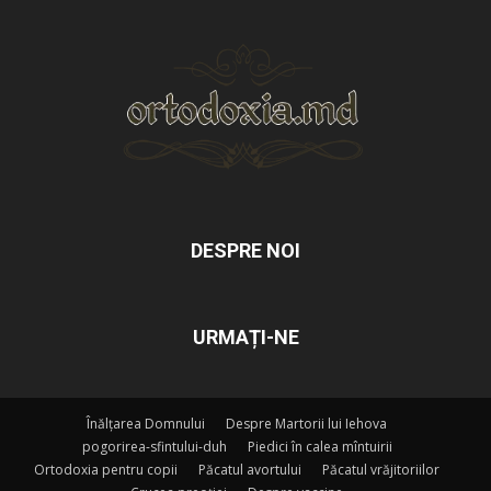
DESPRE NOI
URMAȚI-NE
Înălțarea Domnului
Despre Martorii lui Iehova
pogorirea-sfintului-duh
Piedici în calea mîntuirii
Ortodoxia pentru copii
Păcatul avortului
Păcatul vrăjitoriilor