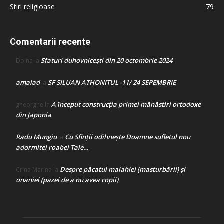
Stiri religioase
79
Comentarii recente
Sfaturi duhovnicești din 20 octombrie 2024
Doina
la
amalad
SF SILUAN ATHONITUL -11/ 24 SEPEMBRIE
la
A început construcţia primei mănăstiri ortodoxe
gheorghe
la
din Japonia
Radu Mungiu
Cu Sfinții odihnește Doamne sufletul nou
la
adormitei roabei Tale…
Despre păcatul malahiei (masturbării) şi
Crina Marina
la
onaniei (pazei de a nu avea copii)