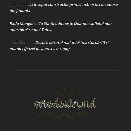
A început construcţia primei mănăstiri ortodoxe
gheorghe
la
din Japonia
Radu Mungiu
Cu Sfinții odihnește Doamne sufletul nou
la
adormitei roabei Tale…
Despre păcatul malahiei (masturbării) şi
Crina Marina
la
onaniei (pazei de a nu avea copii)