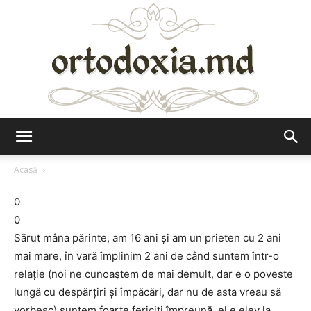
Ortodoxia.md
Acasă
0
0
Sărut mâna părinte, am 16 ani și am un prieten cu 2 ani
mai mare, în vară împlinim 2 ani de când suntem într-o
relație (noi ne cunoaștem de mai demult, dar e o poveste
lungă cu despărțiri și împăcări, dar nu de asta vreau să
vorbesc) suntem foarte fericiți împreună, el e elev la