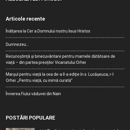
Articole recente
Înălțarea la Cer a Domnului nostru Iisus Hristos
Dumnezeu…
Recunoștință și binecuvântare pentru mamele dătătoare de
viață – din partea preoților Vicariatului Orhei
Marșul pentru viață la cea de-a II-a ediție în s. Lucășeuca, r-l
Orhei: „Pentru viață, cu inimă curată”
Învierea Fiului văduvei din Nain
POSTĂRI POPULARE