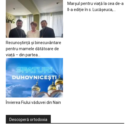
Marșul pentru viață la cea de-a
II-a ediție în s. Lucășeuca,...
Recunoștință și binecuvântare
pentru mamele dătătoare de
viață – din partea...
Învierea Fiului văduvei din Nain
Descoperă ortodoxia