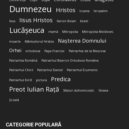
Conferință
Copii
Dumnezeu
Hristos
Icoana
Ierusalim
Iisus Hristos
Iisus
Ilarion Boian
Israel
Lucășeuca
mamă
Mitropolia
Mitropolia Moldovei;
Nașterea Domnului
moarte
Mântuitorul Hristos
Orhei
ortodoxia
Papa Francisc
Patriarhia de la Moscova
Patriarhia Română
Patriarhul Bisericii Ortodoxe Române
Patriarhul Chiril
Patriarhul Daniel
Patriarhul Ecumenic
Predica
Patriarhul Kirill
pictura
Preot Iulian Rață
Sfaturi duhovnicești;
Sinaxa
Școală
CATEGORIE POPULARĂ