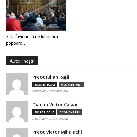
Ziua Învierii, să ne luminăm
popoare…
Autorii noștri
Preot Iulian Raţă
3878 ARTICOLE
6 COMENTARII
http://www.ortodoxia.md
Diacon Victor Casian
581 ARTICOLE
5 COMENTARII
http://www.ortodoxia.md
Preot Victor Mihalachi