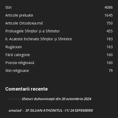
Stiri
4086
Articole preluate
1645
Articole Ortodoxia.md
750
Proloagele Sfinților și a Sfintelor
455
6. Acatiste închinate Sfinților și Sfintelor
183
Rugăciuni
163
Fără categorie
160
Poezia religioasă
160
Stiri religioase
79
Comentarii recente
Sfaturi duhovnicești din 20 octombrie 2024
Doina
la
amalad
SF SILUAN ATHONITUL -11/ 24 SEPEMBRIE
la