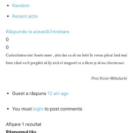
Random
Recent activ
Răspunde la această întrebare
0
0
Curiozitatea este foarte mare , știu dar ca să nu întri în vreun păcat lasă mai
bine când va fi pregătit să îți zică el singurel ce a făcut și să nu chicim noi.
Prot.Victor Mihalachi
Guest
a răspuns
12 ani ago
You must
login
to post comments
Afișare 1 rezultat
Răspunsul tău