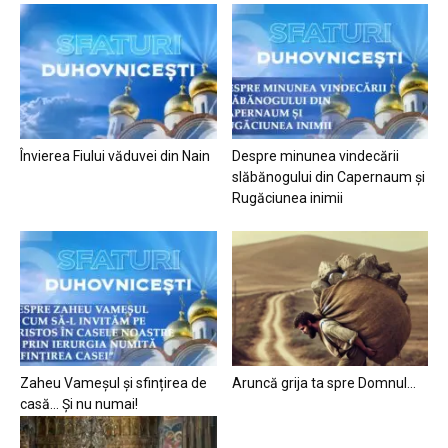
Învierea Fiului văduvei din Nain
Despre minunea vindecării
slăbănogului din Capernaum și
Rugăciunea inimii
Zaheu Vameșul și sfințirea de
Aruncă grija ta spre Domnul…
casă… Și nu numai!