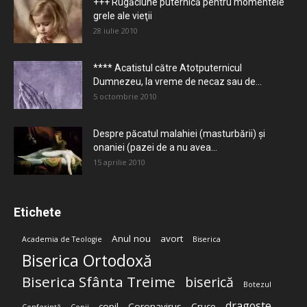
+++ Rugăciune puternică pentru momentele
grele ale vieţii
28 iulie 2010
**** Acatistul către Atotputernicul
Dumnezeu, la vreme de necaz sau de...
5 octombrie 2010
Despre păcatul malahiei (masturbării) şi
onaniei (pazei de a nu avea...
15 aprilie 2010
Etichete
Anul nou
avort
Academia de Teologie
Biserica
Biserica Ortodoxă
Biserica Sfânta Treime
biserică
Botezul
dragoste
copil
Coronavirus
Cruce