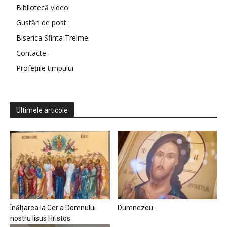
Bibliotecă video
Gustări de post
Biserica Sfinta Treime
Contacte
Profețiile timpului
Ultimele articole
Înălțarea la Cer a Domnului
Dumnezeu…
nostru Iisus Hristos