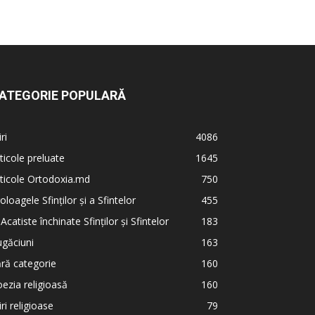
ATEGORIE POPULARĂ
iri
4086
ticole preluate
1645
ticole Ortodoxia.md
750
oloagele Sfinților și a Sfintelor
455
 Acatiste închinate Sfinților și Sfintelor
183
găciuni
163
ră categorie
160
ezia religioasă
160
iri religioase
79