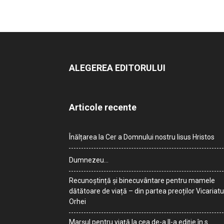
ALEGEREA EDITORULUI
Articole recente
Înălțarea la Cer a Domnului nostru Iisus Hristos
Dumnezeu…
Recunoștință și binecuvântare pentru mamele
dătătoare de viață – din partea preoților Vicariatu
Orhei
Marșul pentru viață la cea de-a II-a ediție în s.