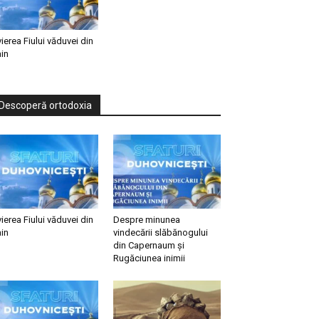
vierea Fiului văduvei din
in
Descoperă ortodoxia
vierea Fiului văduvei din
Despre minunea
in
vindecării slăbănogului
din Capernaum și
Rugăciunea inimii