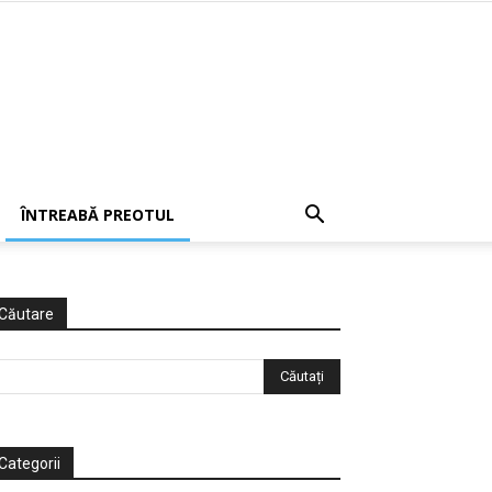
ÎNTREABĂ PREOTUL
Căutare
Categorii