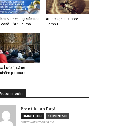
heu Vameșul și sfințirea
Aruncă grija ta spre
 casă… Și nu numai!
Domnul…
ua Învierii, să ne
minăm popoare…
Autorii noștri
Preot Iulian Raţă
3878 ARTICOLE
6 COMENTARII
http://www.ortodoxia.md