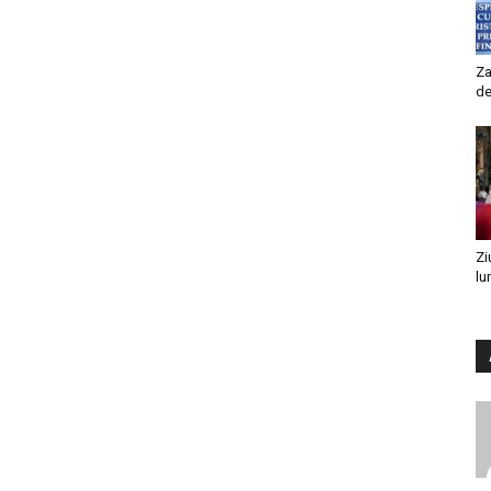
Za
de
Zi
lu