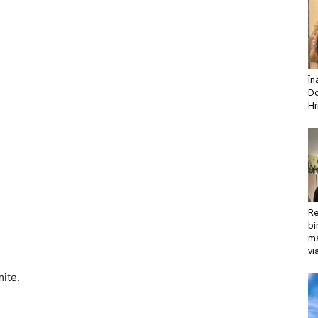
În
Do
Hr
Re
bi
ma
vi
mite.