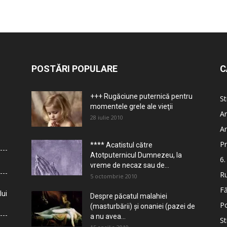
POSTĂRI POPULARE
C
+++ Rugăciune puternică pentru
St
momentele grele ale vieţii
Ar
28 iulie 2010
Ar
Pr
**** Acatistul către
Atotputernicul Dumnezeu, la
6.
vreme de necaz sau de...
Ru
5 octombrie 2010
Fă
lui
Despre păcatul malahiei
Po
(masturbării) şi onaniei (pazei de
a nu avea...
St