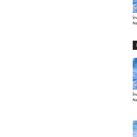
În
Na
În
Na