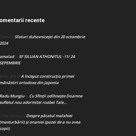
omentarii recente
Sfaturi duhovnicești din 20 octombrie
Doina
la
2024
amalad
SF SILUAN ATHONITUL -11/ 24
la
SEPEMBRIE
A început construcţia primei
gheorghe
la
mănăstiri ortodoxe din Japonia
Radu Mungiu
Cu Sfinții odihnește Doamne
la
sufletul nou adormitei roabei Tale…
Despre păcatul malahiei
Crina Marina
la
(masturbării) şi onaniei (pazei de a nu avea
copii)