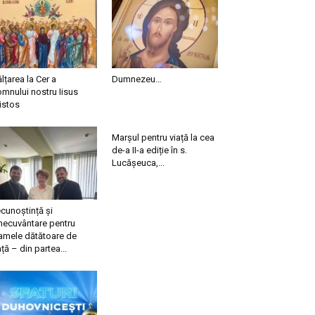
ălțarea la Cer a
Dumnezeu…
mnului nostru Iisus
istos
Marșul pentru viață la cea
de-a II-a ediție în s.
Lucășeuca,...
cunoștință și
necuvântare pentru
mele dătătoare de
ață – din partea...