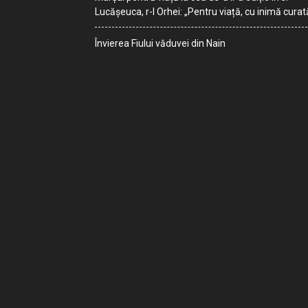
Lucășeuca, r-l Orhei: „Pentru viață, cu inimă curat
Învierea Fiului văduvei din Nain