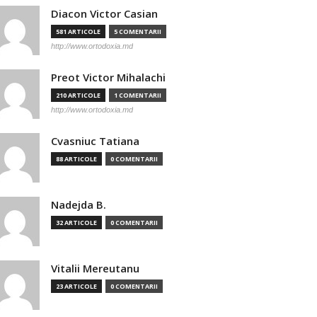
Diacon Victor Casian
581 ARTICOLE
5 COMENTARII
http://www.ortodoxia.md
Preot Victor Mihalachi
210 ARTICOLE
1 COMENTARII
http://www.ortodoxia.md
Cvasniuc Tatiana
88 ARTICOLE
0 COMENTARII
Nadejda B.
32 ARTICOLE
0 COMENTARII
Vitalii Mereutanu
23 ARTICOLE
0 COMENTARII