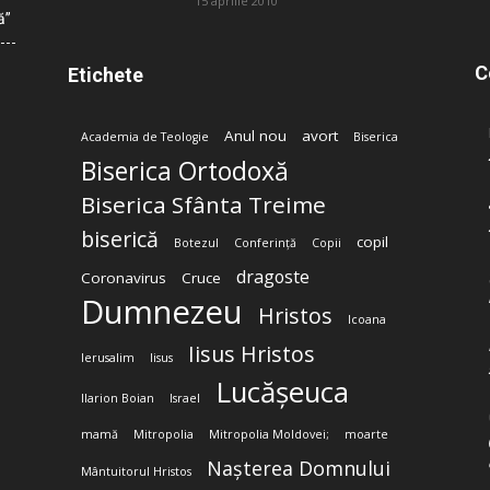
15 aprilie 2010
ă”
C
Etichete
Anul nou
avort
Academia de Teologie
Biserica
Biserica Ortodoxă
Biserica Sfânta Treime
biserică
copil
Botezul
Conferință
Copii
dragoste
Coronavirus
Cruce
Dumnezeu
Hristos
Icoana
Iisus Hristos
Ierusalim
Iisus
Lucășeuca
Ilarion Boian
Israel
mamă
Mitropolia
Mitropolia Moldovei;
moarte
Nașterea Domnului
Mântuitorul Hristos