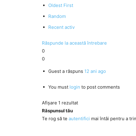
Oldest First
Random
Recent activ
Răspunde la această întrebare
0
0
Guest
a răspuns
12 ani ago
You must
login
to post comments
Afișare 1 rezultat
Răspunsul tău
Te rog să te
autentifici
mai întâi pentru a tri