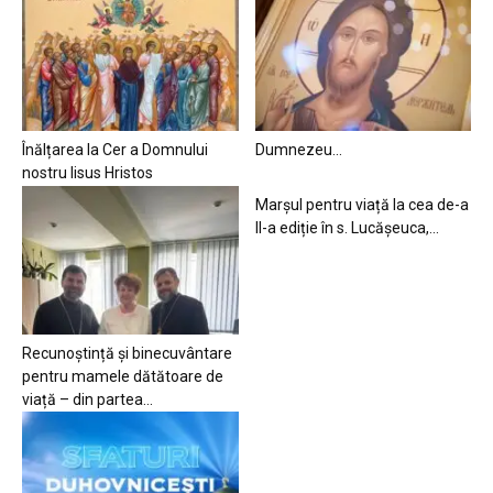
Înălțarea la Cer a Domnului
Dumnezeu…
nostru Iisus Hristos
Marșul pentru viață la cea de-a
II-a ediție în s. Lucășeuca,...
Recunoștință și binecuvântare
pentru mamele dătătoare de
viață – din partea...