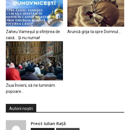
Zaheu Vameșul și sfințirea de
Aruncă grija ta spre Domnul…
casă… Și nu numai!
Ziua Învierii, să ne luminăm
popoare…
Autorii noștri
Preot Iulian Raţă