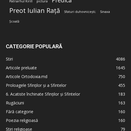
Predica
Patriarhul Kirill
pictura
Preot Iulian Rață
Sfaturi duhovnicești;
Sinaxa
Școală
CATEGORIE POPULARĂ
Stiri
4086
Articole preluate
1645
Articole Ortodoxia.md
750
Proloagele Sfinților și a Sfintelor
455
6. Acatiste închinate Sfinților și Sfintelor
183
Rugăciuni
163
Fără categorie
160
Poezia religioasă
160
Stiri religioase
79