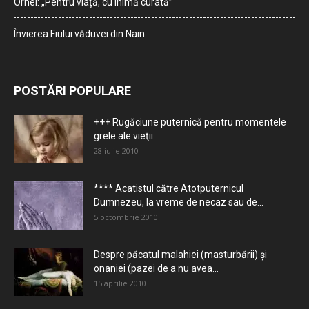
Orhei: „Pentru viață, cu inimă curată”
Învierea Fiului văduvei din Nain
POSTĂRI POPULARE
+++ Rugăciune puternică pentru momentele
grele ale vieţii
28 iulie 2010
**** Acatistul către Atotputernicul
Dumnezeu, la vreme de necaz sau de...
5 octombrie 2010
Despre păcatul malahiei (masturbării) şi
onaniei (pazei de a nu avea...
15 aprilie 2010