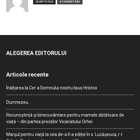
23 ARTICOLE
0 COMENTARII
ALEGEREA EDITORULUI
Articole recente
Înălțarea la Cer a Domnului nostru Iisus Hristos
Dumnezeu…
Recunoștință și binecuvântare pentru mamele dătătoare de
viață – din partea preoților Vicariatului Orhei
Marșul pentru viață la cea de-a II-a ediție în s. Lucășeuca, r-l