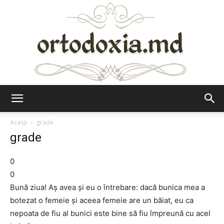
Ortodoxia.md
Acasă
grade
grade
0
0
Bună ziua! Aş avea şi eu o întrebare: dacă bunica mea a
botezat o femeie şi aceea femeie are un băiat, eu ca
nepoata de fiu al bunici este bine să fiu împreună cu acel