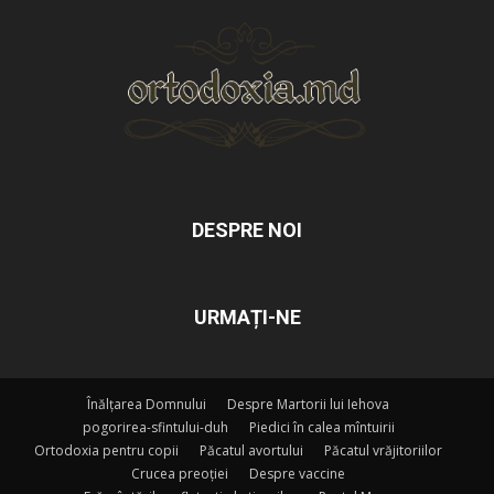
DESPRE NOI
URMAȚI-NE
Înălțarea Domnului
Despre Martorii lui Iehova
pogorirea-sfintului-duh
Piedici în calea mîntuirii
Ortodoxia pentru copii
Păcatul avortului
Păcatul vrăjitoriilor
Crucea preoției
Despre vaccine