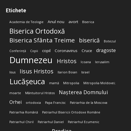
Etichete
Anul nou
avort
Academia de Teologie
Biserica
Biserica Ortodoxă
Biserica Sfânta Treime
biserică
Botezul
dragoste
copil
Coronavirus
Cruce
Conferință
Copii
Dumnezeu
Hristos
Icoana
Ierusalim
Iisus Hristos
Iisus
Ilarion Boian
Israel
Lucășeuca
mamă
Mitropolia
Mitropolia Moldovei;
Nașterea Domnului
moarte
Mântuitorul Hristos
Orhei
ortodoxia
Papa Francisc
Patriarhia de la Moscova
Patriarhia Română
Patriarhul Bisericii Ortodoxe Române
Patriarhul Chiril
Patriarhul Daniel
Patriarhul Ecumenic