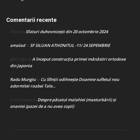
Comentarii recente
Sfaturi duhovnicești din 20 octombrie 2024
Doina
la
amalad
SF SILUAN ATHONITUL -11/ 24 SEPEMBRIE
la
A început construcţia primei mănăstiri ortodoxe
gheorghe
la
din Japonia
Radu Mungiu
Cu Sfinții odihnește Doamne sufletul nou
la
adormitei roabei Tale…
Despre păcatul malahiei (masturbării) şi
Crina Marina
la
onaniei (pazei de a nu avea copii)