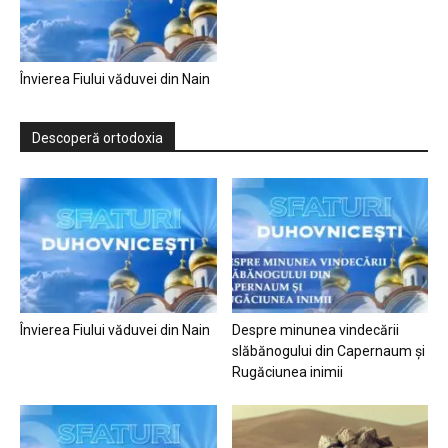
Învierea Fiului văduvei din Nain
Descoperă ortodoxia
Învierea Fiului văduvei din Nain
Despre minunea vindecării
slăbănogului din Capernaum și
Rugăciunea inimii