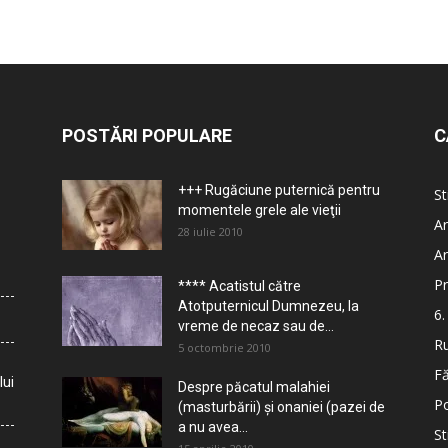
POSTĂRI POPULARE
C
+++ Rugăciune puternică pentru
St
momentele grele ale vieţii
Ar
28 iulie 2010
Ar
Pr
**** Acatistul către
Atotputernicul Dumnezeu, la
6.
vreme de necaz sau de...
Ru
5 octombrie 2010
Fă
lui
Despre păcatul malahiei
Po
(masturbării) şi onaniei (pazei de
a nu avea...
St