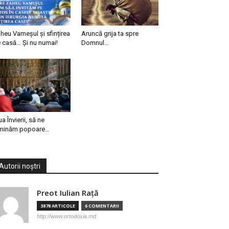
heu Vameșul și sfințirea
Aruncă grija ta spre
 casă… Și nu numai!
Domnul…
ua Învierii, să ne
minăm popoare…
Autorii noștri
Preot Iulian Raţă
3878 ARTICOLE
6 COMENTARII
http://www.ortodoxia.md