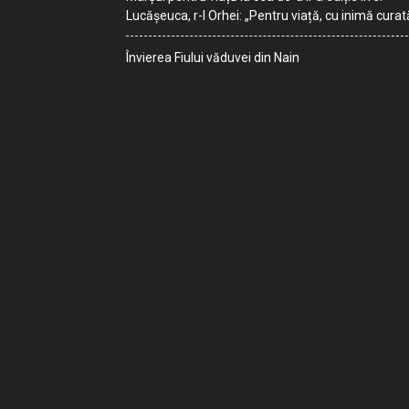
Lucășeuca, r-l Orhei: „Pentru viață, cu inimă curat
Învierea Fiului văduvei din Nain