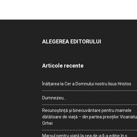
ALEGEREA EDITORULUI
Articole recente
Înălțarea la Cer a Domnului nostru Iisus Hristos
Dumnezeu…
Recunoștință și binecuvântare pentru mamele
dătătoare de viață – din partea preoților Vicariatu
Orhei
Marșul pentru viață la cea de-a II-a ediție în s.