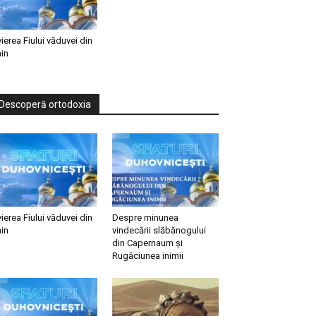
vierea Fiului văduvei din
in
Descoperă ortodoxia
vierea Fiului văduvei din
Despre minunea
in
vindecării slăbănogului
din Capernaum și
Rugăciunea inimii