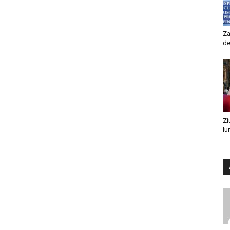
Za
de
Zi
lu