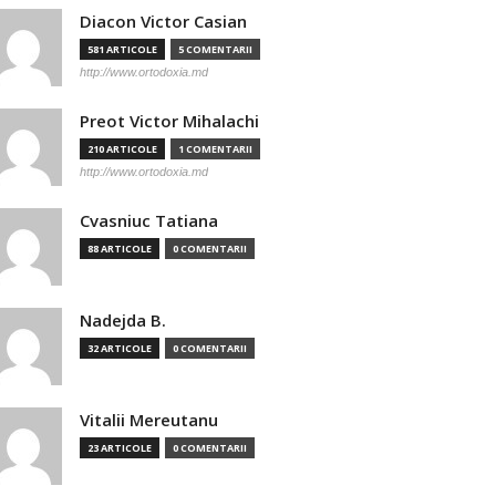
Diacon Victor Casian
581 ARTICOLE
5 COMENTARII
http://www.ortodoxia.md
Preot Victor Mihalachi
210 ARTICOLE
1 COMENTARII
http://www.ortodoxia.md
Cvasniuc Tatiana
88 ARTICOLE
0 COMENTARII
Nadejda B.
32 ARTICOLE
0 COMENTARII
Vitalii Mereutanu
23 ARTICOLE
0 COMENTARII