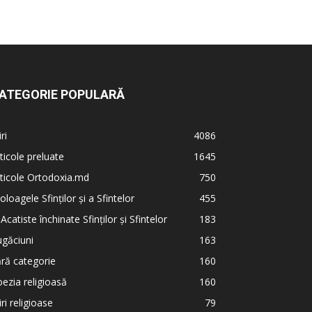
ATEGORIE POPULARĂ
iri
4086
ticole preluate
1645
ticole Ortodoxia.md
750
oloagele Sfinților și a Sfintelor
455
 Acatiste închinate Sfinților și Sfintelor
183
găciuni
163
ră categorie
160
ezia religioasă
160
iri religioase
79