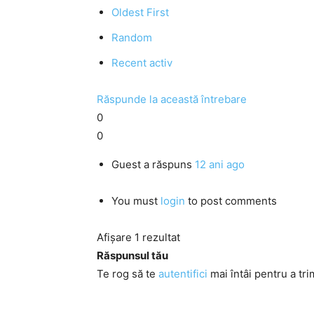
Oldest First
Random
Recent activ
Răspunde la această întrebare
0
0
Guest
a răspuns
12 ani ago
You must
login
to post comments
Afișare 1 rezultat
Răspunsul tău
Te rog să te
autentifici
mai întâi pentru a tri