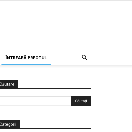
ÎNTREABĂ PREOTUL
Căutare
Categorii