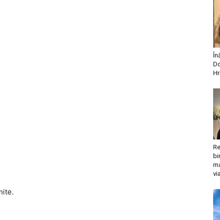
În
Do
Hr
Re
bi
ma
vi
mite.