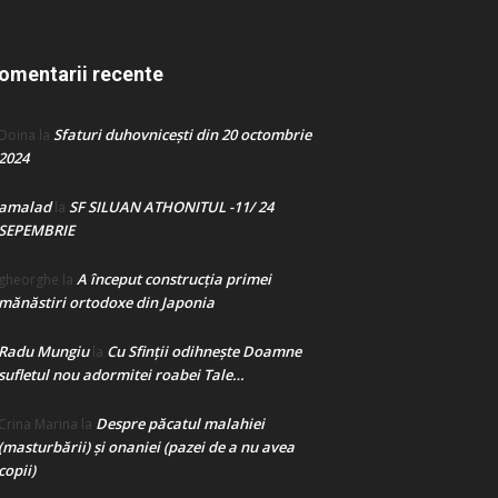
omentarii recente
Sfaturi duhovnicești din 20 octombrie
Doina
la
2024
amalad
SF SILUAN ATHONITUL -11/ 24
la
SEPEMBRIE
A început construcţia primei
gheorghe
la
mănăstiri ortodoxe din Japonia
Radu Mungiu
Cu Sfinții odihnește Doamne
la
sufletul nou adormitei roabei Tale…
Despre păcatul malahiei
Crina Marina
la
(masturbării) şi onaniei (pazei de a nu avea
copii)