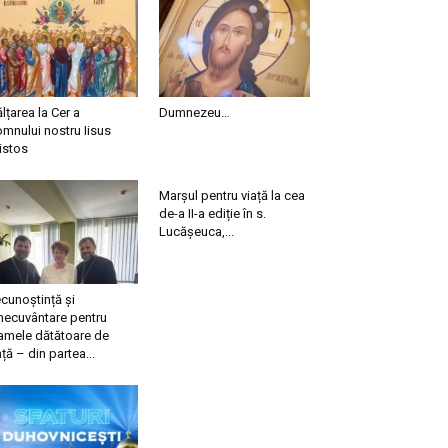
ălțarea la Cer a
Dumnezeu…
mnului nostru Iisus
istos
Marșul pentru viață la cea
de-a II-a ediție în s.
Lucășeuca,...
cunoștință și
necuvântare pentru
mele dătătoare de
ață – din partea...