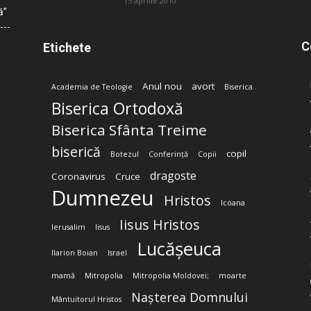
15 aprilie 2010
ă”
C
Etichete
Anul nou
avort
Academia de Teologie
Biserica
Biserica Ortodoxă
Biserica Sfânta Treime
biserică
copil
Botezul
Conferință
Copii
dragoste
Coronavirus
Cruce
Dumnezeu
Hristos
Icoana
Iisus Hristos
Ierusalim
Iisus
Lucășeuca
Ilarion Boian
Israel
mamă
Mitropolia
Mitropolia Moldovei;
moarte
Nașterea Domnului
Mântuitorul Hristos