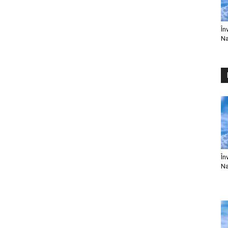
În
Na
În
Na