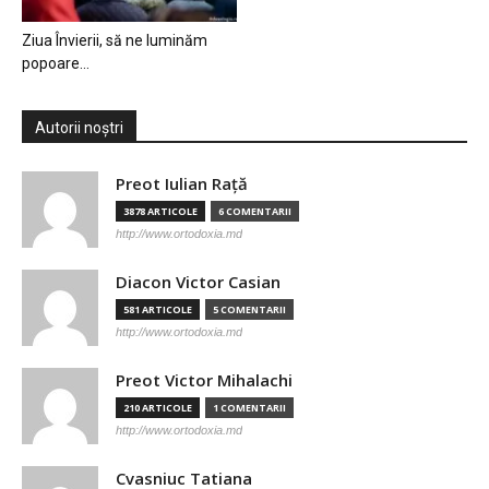
Ziua Învierii, să ne luminăm
popoare…
Autorii noștri
Preot Iulian Raţă
3878 ARTICOLE
6 COMENTARII
http://www.ortodoxia.md
Diacon Victor Casian
581 ARTICOLE
5 COMENTARII
http://www.ortodoxia.md
Preot Victor Mihalachi
210 ARTICOLE
1 COMENTARII
http://www.ortodoxia.md
Cvasniuc Tatiana