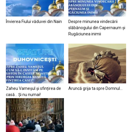
Învierea Fiului văduvei din Nain
Despre minunea vindecării
slăbănogului din Capernaum și
Rugăciunea inimii
Zaheu Vameșul și sfințirea de
Aruncă grija ta spre Domnul…
casă… Și nu numai!