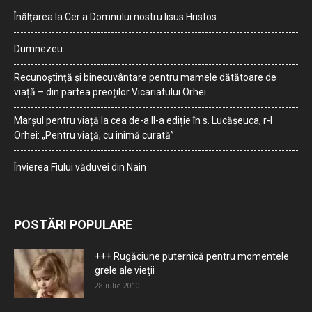
Înălțarea la Cer a Domnului nostru Iisus Hristos
Dumnezeu…
Recunoștință și binecuvântare pentru mamele dătătoare de
viață – din partea preoților Vicariatului Orhei
Marșul pentru viață la cea de-a II-a ediție în s. Lucășeuca, r-l
Orhei: „Pentru viață, cu inimă curată”
Învierea Fiului văduvei din Nain
POSTĂRI POPULARE
+++ Rugăciune puternică pentru momentele
grele ale vieţii
28 iulie 2010