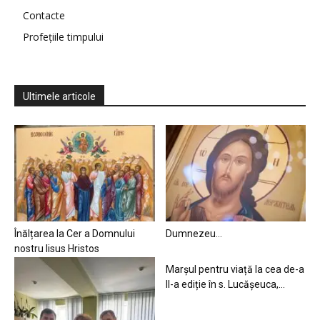
Contacte
Profețiile timpului
Ultimele articole
Înălțarea la Cer a Domnului
Dumnezeu…
nostru Iisus Hristos
Marșul pentru viață la cea de-a
II-a ediție în s. Lucășeuca,...