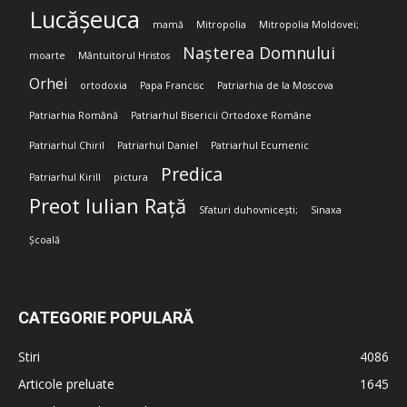
Lucășeuca
mamă
Mitropolia
Mitropolia Moldovei;
Nașterea Domnului
moarte
Mântuitorul Hristos
Orhei
ortodoxia
Papa Francisc
Patriarhia de la Moscova
Patriarhia Română
Patriarhul Bisericii Ortodoxe Române
Patriarhul Chiril
Patriarhul Daniel
Patriarhul Ecumenic
Predica
Patriarhul Kirill
pictura
Preot Iulian Rață
Sfaturi duhovnicești;
Sinaxa
Școală
CATEGORIE POPULARĂ
Stiri
4086
Articole preluate
1645