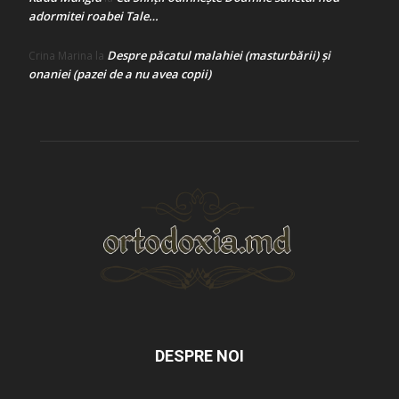
adormitei roabei Tale…
Despre păcatul malahiei (masturbării) şi
Crina Marina
la
onaniei (pazei de a nu avea copii)
DESPRE NOI