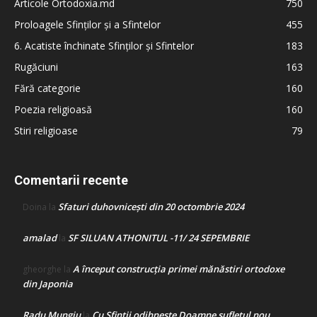
Articole Ortodoxia.md
750
Proloagele Sfinților și a Sfintelor
455
6. Acatiste închinate Sfinților și Sfintelor
183
Rugăciuni
163
Fără categorie
160
Poezia religioasă
160
Stiri religioase
79
Comentarii recente
Sfaturi duhovnicești din 20 octombrie 2024
Doina
la
amalad
SF SILUAN ATHONITUL -11/ 24 SEPEMBRIE
la
A început construcţia primei mănăstiri ortodoxe
gheorghe
la
din Japonia
Radu Mungiu
Cu Sfinții odihnește Doamne sufletul nou
la