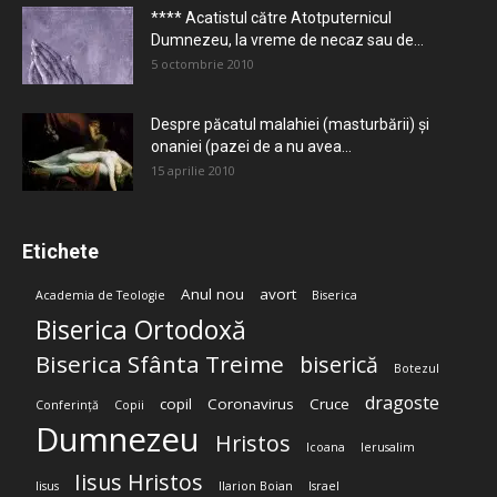
**** Acatistul către Atotputernicul
Dumnezeu, la vreme de necaz sau de...
5 octombrie 2010
Despre păcatul malahiei (masturbării) şi
onaniei (pazei de a nu avea...
15 aprilie 2010
Etichete
Anul nou
avort
Academia de Teologie
Biserica
Biserica Ortodoxă
Biserica Sfânta Treime
biserică
Botezul
dragoste
copil
Coronavirus
Cruce
Conferință
Copii
Dumnezeu
Hristos
Icoana
Ierusalim
Iisus Hristos
Iisus
Ilarion Boian
Israel