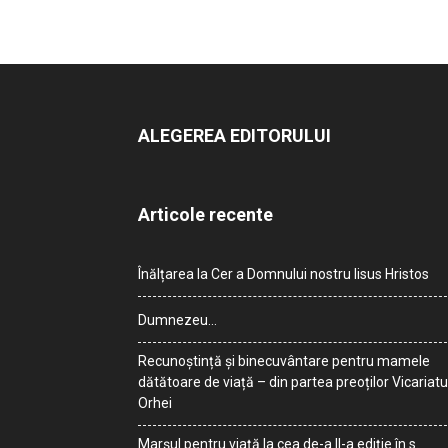
ALEGEREA EDITORULUI
Articole recente
Înălțarea la Cer a Domnului nostru Iisus Hristos
Dumnezeu…
Recunoștință și binecuvântare pentru mamele
dătătoare de viață – din partea preoților Vicariatu
Orhei
Marșul pentru viață la cea de-a II-a ediție în s.