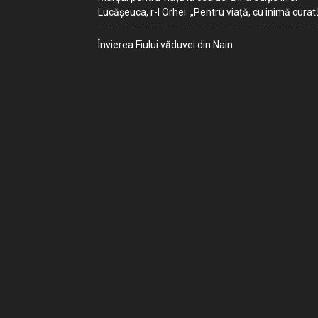
Lucășeuca, r-l Orhei: „Pentru viață, cu inimă curat
Învierea Fiului văduvei din Nain