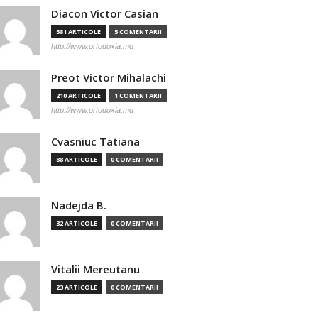
Diacon Victor Casian
581 ARTICOLE
5 COMENTARII
http://www.ortodoxia.md
Preot Victor Mihalachi
210 ARTICOLE
1 COMENTARII
http://www.ortodoxia.md
Cvasniuc Tatiana
88 ARTICOLE
0 COMENTARII
Nadejda B.
32 ARTICOLE
0 COMENTARII
Vitalii Mereutanu
23 ARTICOLE
0 COMENTARII