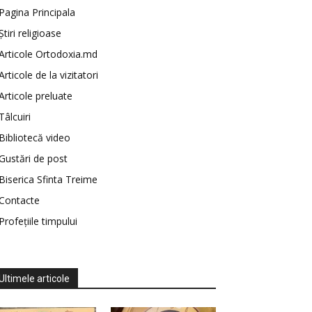
Pagina Principala
Știri religioase
Articole Ortodoxia.md
Articole de la vizitatori
Articole preluate
Tâlcuiri
Bibliotecă video
Gustări de post
Biserica Sfinta Treime
Contacte
Profețiile timpului
Ultimele articole