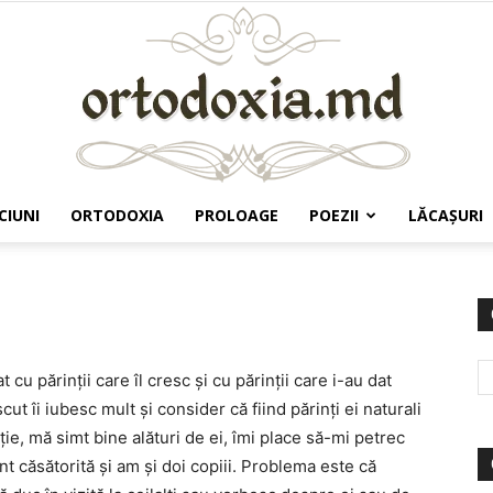
CIUNI
ORTODOXIA
PROLOAGE
POEZII
LĂCAŞURI
Ortodoxia.md
u părinţii care îl cresc şi cu părinţii care i-au dat
ut îi iubesc mult şi consider că fiind părinţi ei naturali
ţie, mă simt bine alături de ei, îmi place să-mi petrec
unt căsătorită şi am şi doi copiii. Problema este că