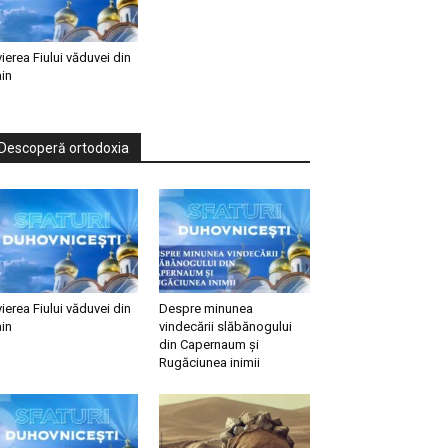
vierea Fiului văduvei din
in
Descoperă ortodoxia
vierea Fiului văduvei din
Despre minunea
in
vindecării slăbănogului
din Capernaum și
Rugăciunea inimii