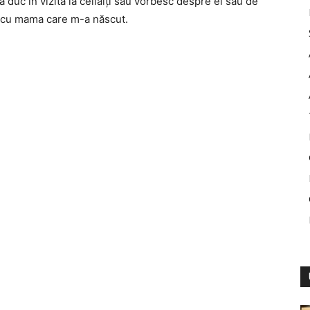
 duc în vizită la ceilalţi sau vorbesc despre ei sau de
ă cu mama care m-a născut.