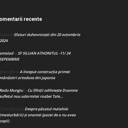
omentarii recente
Sfaturi duhovnicești din 20 octombrie
Doina
la
2024
amalad
SF SILUAN ATHONITUL -11/ 24
la
SEPEMBRIE
A început construcţia primei
gheorghe
la
mănăstiri ortodoxe din Japonia
Radu Mungiu
Cu Sfinții odihnește Doamne
la
sufletul nou adormitei roabei Tale…
Despre păcatul malahiei
Crina Marina
la
(masturbării) şi onaniei (pazei de a nu avea
copii)