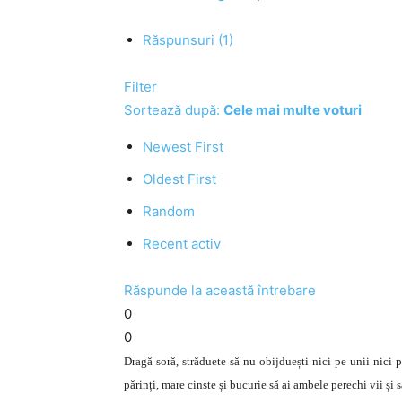
Răspunsuri (1)
Filter
Sortează după:
Cele mai multe voturi
Newest First
Oldest First
Random
Recent activ
Răspunde la această întrebare
0
0
Dragă soră, străduete să nu obijduești nici pe unii nici p
părinți, mare cinste și bucurie să ai ambele perechi vii și 