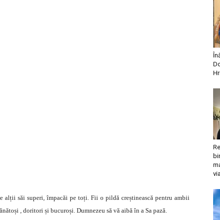
În
Do
Hr
Re
bi
ma
vi
e alții săi superi, împacăi pe toți. Fii o pildă creștinească pentru ambii
sănătoși , doritori și bucuroși. Dumnezeu să vă aibă în a Sa pază.