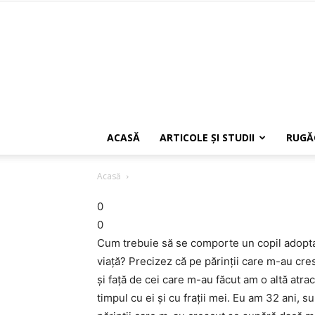
ACASĂ
ARTICOLE ŞI STUDII
RUGĂ
Acasă
0
0
Cum trebuie să se comporte un copil adoptat c
viaţă? Precizez că pe părinţii care m-au cresc
şi faţă de cei care m-au făcut am o altă atrac
timpul cu ei şi cu fraţii mei. Eu am 32 ani, s