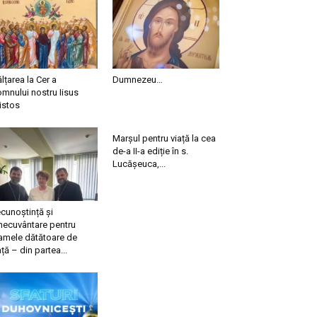
ălțarea la Cer a
Dumnezeu…
mnului nostru Iisus
istos
Marșul pentru viață la cea
de-a II-a ediție în s.
Lucășeuca,...
cunoștință și
necuvântare pentru
mele dătătoare de
ață – din partea...