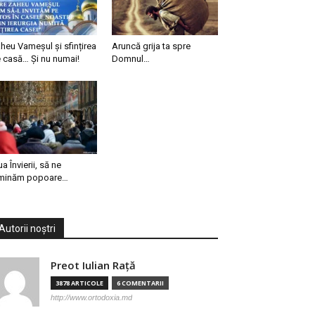
heu Vameșul și sfințirea
Aruncă grija ta spre
 casă… Și nu numai!
Domnul…
ua Învierii, să ne
minăm popoare…
Autorii noștri
Preot Iulian Raţă
3878 ARTICOLE
6 COMENTARII
http://www.ortodoxia.md