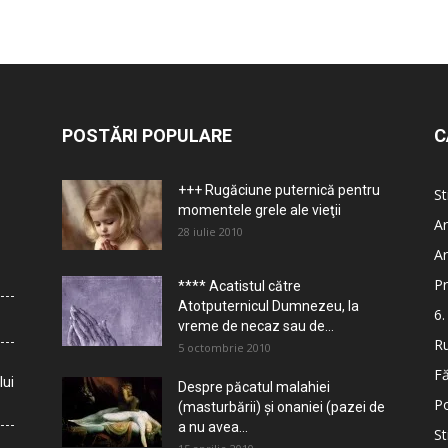
POSTĂRI POPULARE
C
+++ Rugăciune puternică pentru
St
momentele grele ale vieţii
Ar
28 iulie 2010
Ar
Pr
**** Acatistul către
Atotputernicul Dumnezeu, la
6.
vreme de necaz sau de...
Ru
5 octombrie 2010
Fă
lui
Despre păcatul malahiei
Po
(masturbării) şi onaniei (pazei de
a nu avea...
St