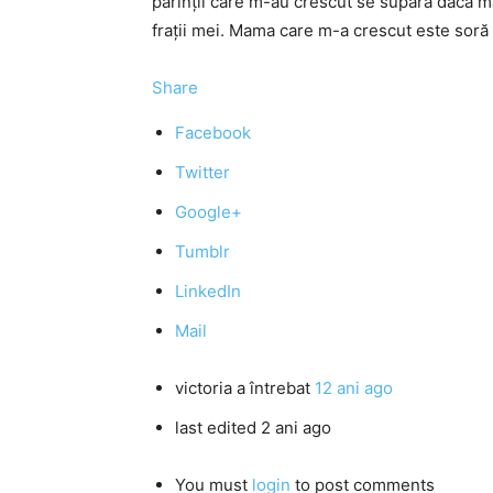
părinţii care m-au crescut se supără dacă mă
fraţii mei. Mama care m-a crescut este sor
Share
Facebook
Twitter
Google+
Tumblr
LinkedIn
Mail
victoria
a întrebat
12 ani ago
last edited 2 ani ago
You must
login
to post comments