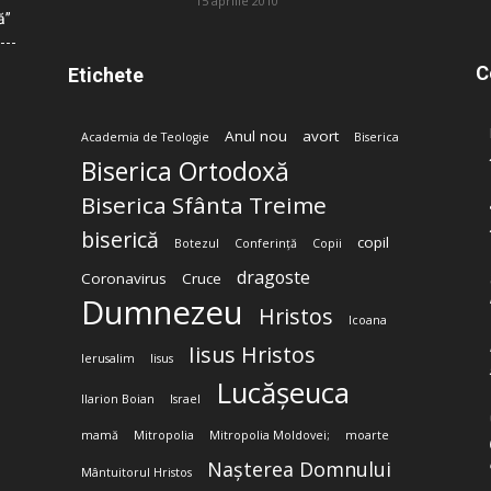
15 aprilie 2010
ă”
C
Etichete
Anul nou
avort
Academia de Teologie
Biserica
Biserica Ortodoxă
Biserica Sfânta Treime
biserică
copil
Botezul
Conferință
Copii
dragoste
Coronavirus
Cruce
Dumnezeu
Hristos
Icoana
Iisus Hristos
Ierusalim
Iisus
Lucășeuca
Ilarion Boian
Israel
mamă
Mitropolia
Mitropolia Moldovei;
moarte
Nașterea Domnului
Mântuitorul Hristos