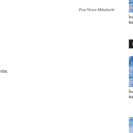
Prot.Victor Mihalachi
În
Na
mite.
În
Na