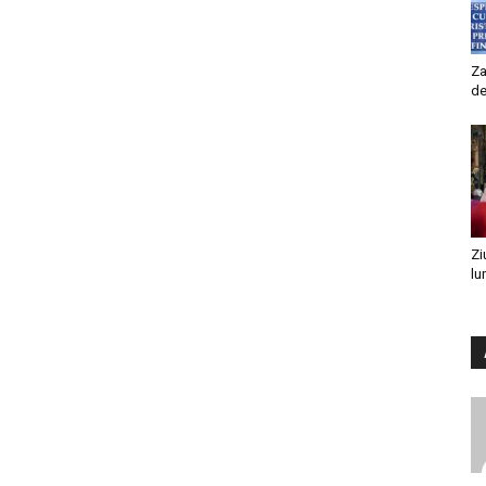
Za
de
Zi
lu