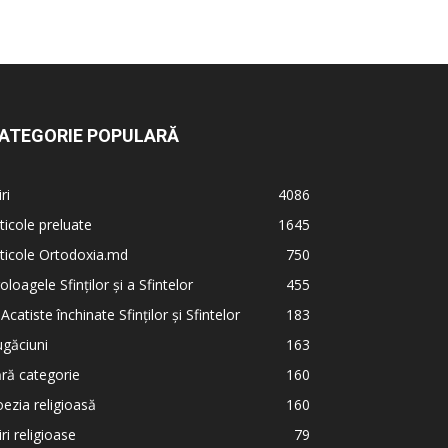
ATEGORIE POPULARĂ
iri
4086
ticole preluate
1645
ticole Ortodoxia.md
750
oloagele Sfinților și a Sfintelor
455
 Acatiste închinate Sfinților și Sfintelor
183
găciuni
163
ră categorie
160
ezia religioasă
160
iri religioase
79