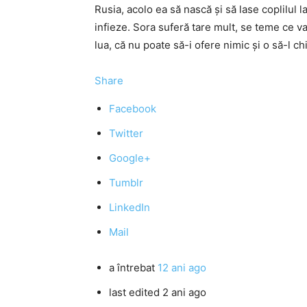
Rusia, acolo ea să nască şi să lase coplilul l
infieze. Sora suferă tare mult, se teme ce va
lua, că nu poate să-i ofere nimic şi o să-l chi
Share
Facebook
Twitter
Google+
Tumblr
LinkedIn
Mail
a întrebat
12 ani ago
last edited 2 ani ago