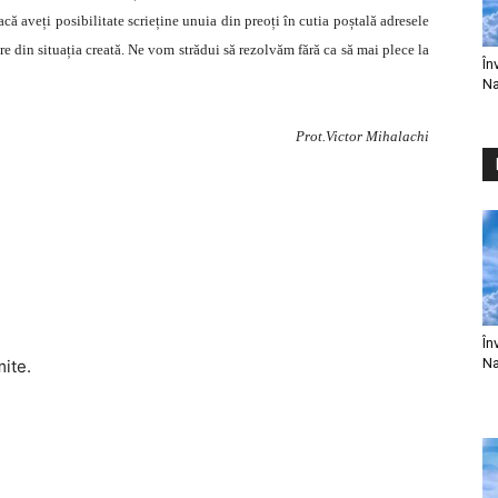
acă aveți posibilitate scrieține unuia din preoți în cutia poștală adresele
e din situația creată. Ne vom strădui să rezolvăm fără ca să mai plece la
În
Na
Prot.Victor Mihalachi
În
Na
mite.