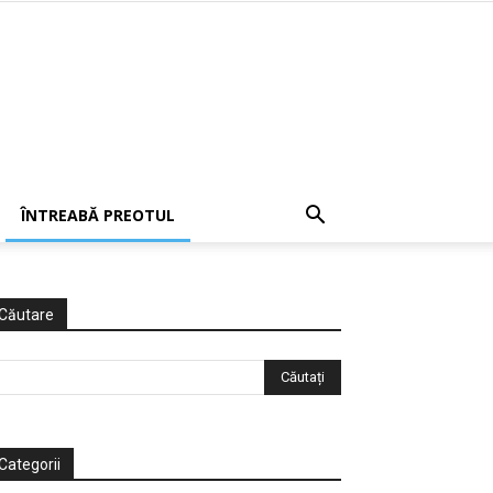
ÎNTREABĂ PREOTUL
Căutare
Categorii