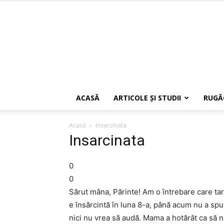
ACASĂ
ARTICOLE ŞI STUDII
RUGĂ
Acasă
Insarcinata
Insarcinata
0
0
Sărut mâna, Părinte! Am o întrebare care tar
e însărcintă în luna 8-a, până acum nu a spu
nici nu vrea să audă. Mama a hotărât ca să nu