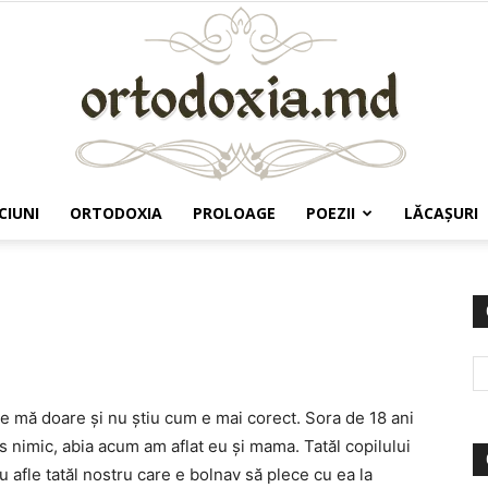
CIUNI
ORTODOXIA
PROLOAGE
POEZII
LĂCAŞURI
Ortodoxia.md
e mă doare şi nu ştiu cum e mai corect. Sora de 18 ani
s nimic, abia acum am aflat eu şi mama. Tatăl copilului
 afle tatăl nostru care e bolnav să plece cu ea la