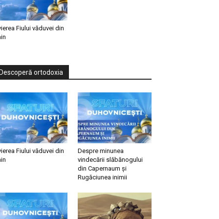
vierea Fiului văduvei din
in
Descoperă ortodoxia
vierea Fiului văduvei din
Despre minunea
in
vindecării slăbănogului
din Capernaum și
Rugăciunea inimii