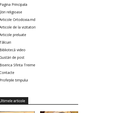
Pagina Principala
Știri religioase
Articole Ortodoxia.md
Articole de la vizitatori
Articole preluate
Tâlcuiri
Bibliotecă video
Gustări de post
Biserica Sfinta Treime
Contacte
Profețiile timpului
Ultimele articole