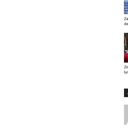
Za
de
Zi
lu