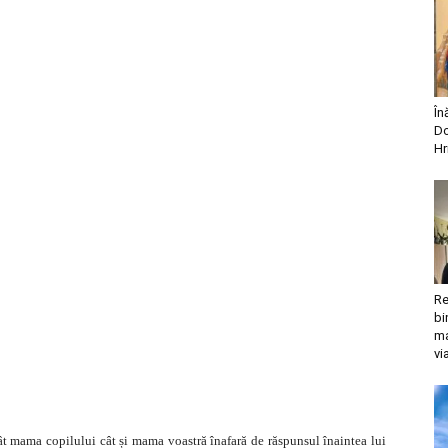
În
Do
Hr
Re
bi
ma
vi
tât mama copilului cât și mama voastră înafară de răspunsul înaintea lui