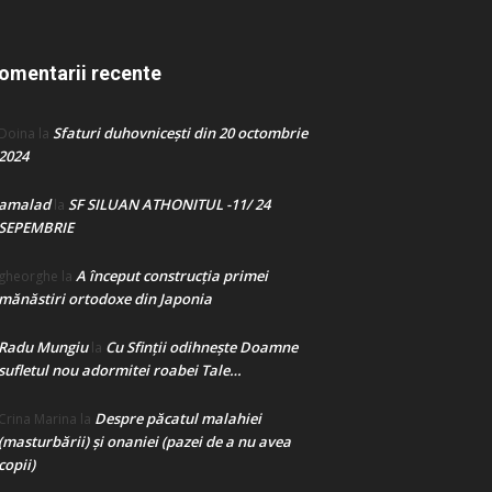
omentarii recente
Sfaturi duhovnicești din 20 octombrie
Doina
la
2024
amalad
SF SILUAN ATHONITUL -11/ 24
la
SEPEMBRIE
A început construcţia primei
gheorghe
la
mănăstiri ortodoxe din Japonia
Radu Mungiu
Cu Sfinții odihnește Doamne
la
sufletul nou adormitei roabei Tale…
Despre păcatul malahiei
Crina Marina
la
(masturbării) şi onaniei (pazei de a nu avea
copii)