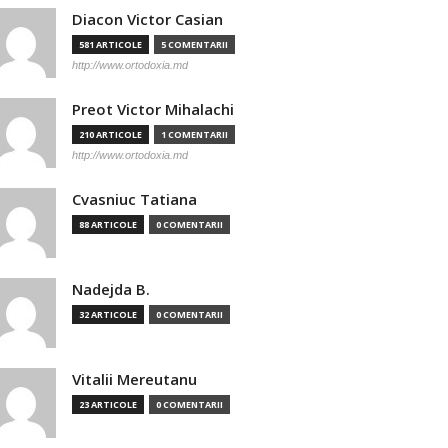
Diacon Victor Casian
581 ARTICOLE
5 COMENTARII
http://www.ortodoxia.md
Preot Victor Mihalachi
210 ARTICOLE
1 COMENTARII
http://www.ortodoxia.md
Cvasniuc Tatiana
88 ARTICOLE
0 COMENTARII
Nadejda B.
32 ARTICOLE
0 COMENTARII
Vitalii Mereutanu
23 ARTICOLE
0 COMENTARII