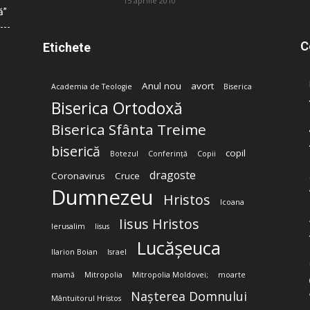
15 aprilie 2010
ă”
C
Etichete
Anul nou
avort
Academia de Teologie
Biserica
Biserica Ortodoxă
Biserica Sfânta Treime
biserică
copil
Botezul
Conferință
Copii
dragoste
Coronavirus
Cruce
Dumnezeu
Hristos
Icoana
Iisus Hristos
Ierusalim
Iisus
Lucășeuca
Ilarion Boian
Israel
mamă
Mitropolia
Mitropolia Moldovei;
moarte
Nașterea Domnului
Mântuitorul Hristos