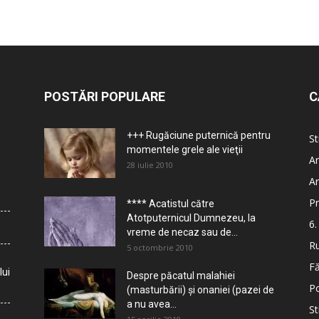
POSTĂRI POPULARE
C
+++ Rugăciune puternică pentru
St
momentele grele ale vieţii
Ar
28 iulie 2010
Ar
Pr
**** Acatistul către
Atotputernicul Dumnezeu, la
6.
vreme de necaz sau de...
Ru
5 octombrie 2010
Fă
lui
Despre păcatul malahiei
Po
(masturbării) şi onaniei (pazei de
a nu avea...
St