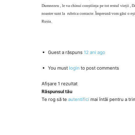
Dumnezeu , le va chinui conștiința pe tot restul vieții , D
noastre sunt la rubrica contacte. Împreună vom găsi o eșir
Rusia.
Guest
a răspuns
12 ani ago
You must
login
to post comments
Afișare 1 rezultat
Răspunsul tău
Te rog să te
autentifici
mai întâi pentru a tri