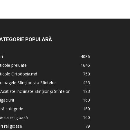
ATEGORIE POPULARĂ
iri
4086
ticole preluate
1645
ticole Ortodoxia.md
750
oloagele Sfinților și a Sfintelor
455
 Acatiste închinate Sfinților și Sfintelor
183
găciuni
163
ră categorie
160
ezia religioasă
160
iri religioase
79