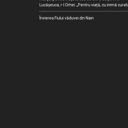
Lucășeuca, r-l Orhei: „Pentru viață, cu inimă curat
Învierea Fiului văduvei din Nain