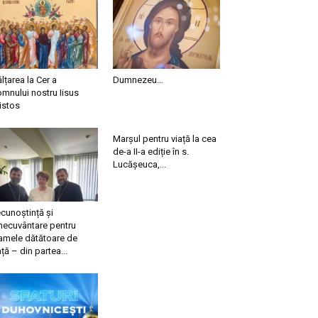
ălțarea la Cer a
Dumnezeu…
mnului nostru Iisus
istos
Marșul pentru viață la cea
de-a II-a ediție în s.
Lucășeuca,...
cunoștință și
necuvântare pentru
mele dătătoare de
ață – din partea...