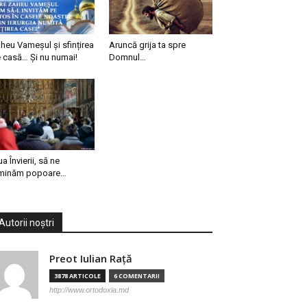
heu Vameșul și sfințirea
Aruncă grija ta spre
 casă… Și nu numai!
Domnul…
ua Învierii, să ne
minăm popoare…
Autorii noștri
Preot Iulian Raţă
3878 ARTICOLE
6 COMENTARII
http://www.ortodoxia.md