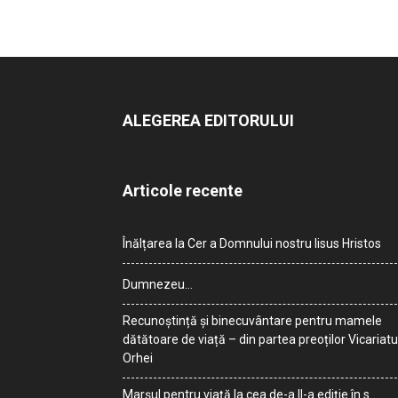
ALEGEREA EDITORULUI
Articole recente
Înălțarea la Cer a Domnului nostru Iisus Hristos
Dumnezeu…
Recunoștință și binecuvântare pentru mamele
dătătoare de viață – din partea preoților Vicariatu
Orhei
Marșul pentru viață la cea de-a II-a ediție în s.