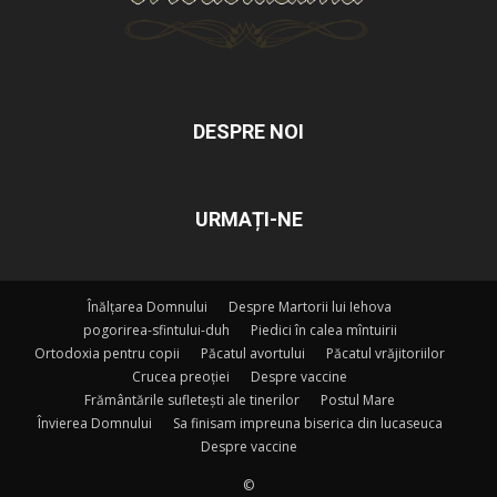
DESPRE NOI
URMAȚI-NE
Înălțarea Domnului
Despre Martorii lui Iehova
pogorirea-sfintului-duh
Piedici în calea mîntuirii
Ortodoxia pentru copii
Păcatul avortului
Păcatul vrăjitoriilor
Crucea preoției
Despre vaccine
Frământările sufletești ale tinerilor
Postul Mare
Învierea Domnului
Sa finisam impreuna biserica din lucaseuca
Despre vaccine
©