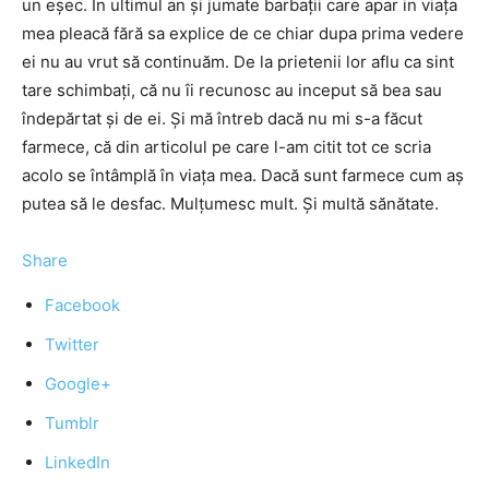
un eșec. În ultimul an şi jumate barbaţii care apar in viața
mea pleacă fără sa explice de ce chiar dupa prima vedere
ei nu au vrut să continuăm. De la prietenii lor aflu ca sint
tare schimbați, că nu îi recunosc au inceput să bea sau
îndepărtat şi de ei. Şi mă întreb dacă nu mi s-a făcut
farmece, că din articolul pe care l-am citit tot ce scria
acolo se întâmplă în viața mea. Dacă sunt farmece cum aş
putea să le desfac. Mulțumesc mult. Și multă sănătate.
Share
Facebook
Twitter
Google+
Tumblr
LinkedIn