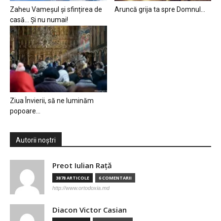
Zaheu Vameșul și sfințirea de
Aruncă grija ta spre Domnul…
casă… Și nu numai!
Ziua Învierii, să ne luminăm
popoare…
Autorii noștri
Preot Iulian Raţă
3878 ARTICOLE
6 COMENTARII
http://www.ortodoxia.md
Diacon Victor Casian