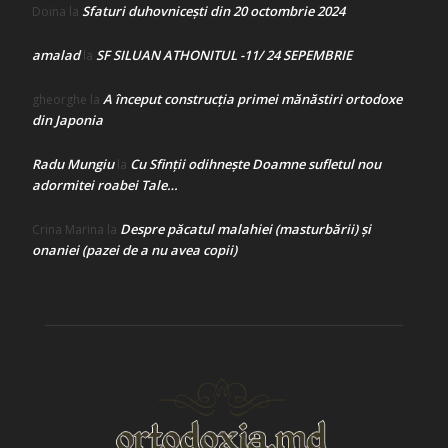
Sfaturi duhovnicești din 20 octombrie 2024
Doina
la
amalad
SF SILUAN ATHONITUL -11/ 24 SEPEMBRIE
la
A început construcţia primei mănăstiri ortodoxe
gheorghe
la
din Japonia
Radu Mungiu
Cu Sfinții odihnește Doamne sufletul nou
la
adormitei roabei Tale…
Despre păcatul malahiei (masturbării) şi
Crina Marina
la
onaniei (pazei de a nu avea copii)