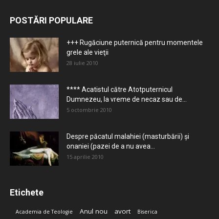
POSTĂRI POPULARE
+++ Rugăciune puternică pentru momentele
grele ale vieţii
28 iulie 2010
**** Acatistul către Atotputernicul
Dumnezeu, la vreme de necaz sau de...
5 octombrie 2010
Despre păcatul malahiei (masturbării) şi
onaniei (pazei de a nu avea...
15 aprilie 2010
Etichete
Anul nou
avort
Academia de Teologie
Biserica