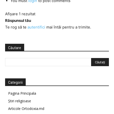
You must
login
to post comments
Afișare 1 rezultat
Răspunsul tău
Te rog să te
autentifici
mai întâi pentru a trimite.
Căutare
Categorii
Pagina Principala
Știri religioase
Articole Ortodoxia.md