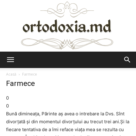
Ortodoxia.md
Acasă
Farmece
Farmece
0
0
Bună dimineața, Părinte aş avea o intrebare la Dvs. Sînt
divorţată şi din momentul divorţului au trecut trei ani.Şi la
fiecare tentativa de a îmi reface viața mea se rezulta cu