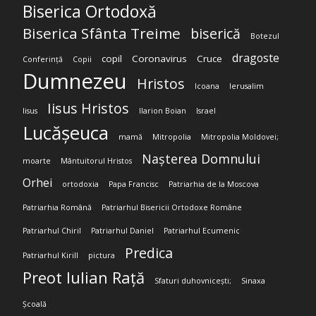
Biserica Ortodoxă
Biserica Sfânta Treime
biserică
Botezul
dragoste
copil
Coronavirus
Cruce
Conferință
Copii
Dumnezeu
Hristos
Icoana
Ierusalim
Iisus Hristos
Iisus
Ilarion Boian
Israel
Lucășeuca
mamă
Mitropolia
Mitropolia Moldovei;
Nașterea Domnului
moarte
Mântuitorul Hristos
Orhei
ortodoxia
Papa Francisc
Patriarhia de la Moscova
Patriarhia Română
Patriarhul Bisericii Ortodoxe Române
Patriarhul Chiril
Patriarhul Daniel
Patriarhul Ecumenic
Predica
Patriarhul Kirill
pictura
Preot Iulian Rață
Sfaturi duhovnicești;
Sinaxa
Școală