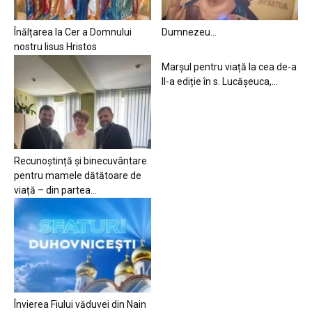
Înălțarea la Cer a Domnului
Dumnezeu…
nostru Iisus Hristos
Marșul pentru viață la cea de-a
II-a ediție în s. Lucășeuca,...
Recunoștință și binecuvântare
pentru mamele dătătoare de
viață – din partea...
Învierea Fiului văduvei din Nain