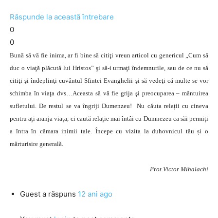
Răspunde la această întrebare
0
0
Bună să vă fie inima, ar fi bine să citiţi vreun articol cu genericul „Cum să
duc o viaţă plăcută lui Hristos” şi să-i urmaţi îndemnurile, sau de ce nu să
citiţi şi îndeplinţi cuvântul Sfintei Evanghelii şi să vedeţi că multe se vor
schimba în viaţa dvs…Aceasta să vă fie grija şi preocuparea – mântuirea
sufletului. De restul se va îngriji Dumenzeu! Nu căuta relații cu cineva
pentru ați aranja viața, ci caută relație mai întâi cu Dumnezeu ca săi permiți
a întra în cămara inimii tale. Începe cu vizita la duhovnicul tău și o
mărturisire generală.
Prot.Victor Mihalachi
Guest
a răspuns
12 ani ago