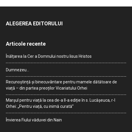
ALEGEREA EDITORULUI
Articole recente
Înălțarea la Cer a Domnului nostru Iisus Hristos
Dumnezeu…
Recunoștință și binecuvântare pentru mamele dătătoare de
viață – din partea preoților Vicariatului Orhei
Marșul pentru viață la cea de-a II-a ediție în s. Lucășeuca, r-l
Orhei: „Pentru viață, cu inimă curată”
Învierea Fiului văduvei din Nain