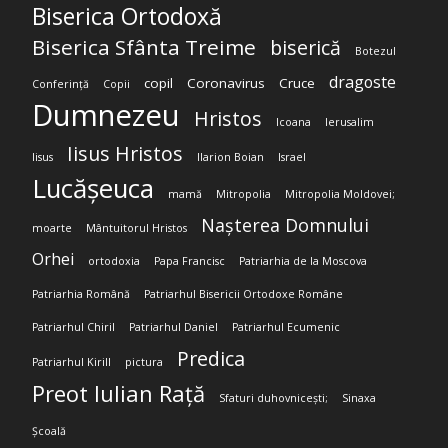
Biserica Ortodoxă
Biserica Sfânta Treime
biserică
Botezul
dragoste
copil
Coronavirus
Cruce
Conferință
Copii
Dumnezeu
Hristos
Icoana
Ierusalim
Iisus Hristos
Iisus
Ilarion Boian
Israel
Lucășeuca
mamă
Mitropolia
Mitropolia Moldovei;
Nașterea Domnului
moarte
Mântuitorul Hristos
Orhei
ortodoxia
Papa Francisc
Patriarhia de la Moscova
Patriarhia Română
Patriarhul Bisericii Ortodoxe Române
Patriarhul Chiril
Patriarhul Daniel
Patriarhul Ecumenic
Predica
Patriarhul Kirill
pictura
Preot Iulian Rață
Sfaturi duhovnicești;
Sinaxa
Școală