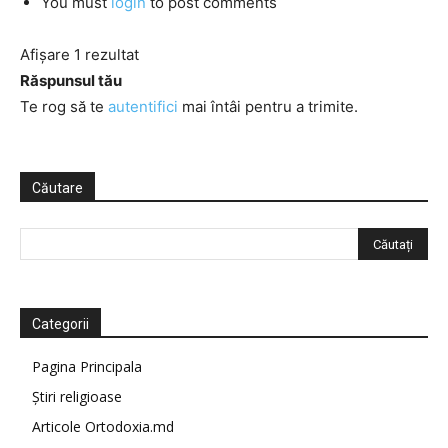
You must
login
to post comments
Afișare 1 rezultat
Răspunsul tău
Te rog să te
autentifici
mai întâi pentru a trimite.
Căutare
Categorii
Pagina Principala
Știri religioase
Articole Ortodoxia.md