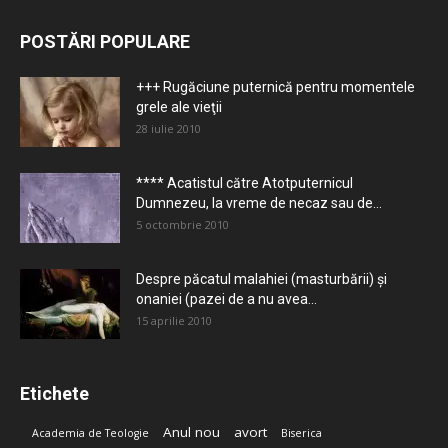
POSTĂRI POPULARE
+++ Rugăciune puternică pentru momentele
grele ale vieţii
28 iulie 2010
**** Acatistul către Atotputernicul
Dumnezeu, la vreme de necaz sau de...
5 octombrie 2010
Despre păcatul malahiei (masturbării) şi
onaniei (pazei de a nu avea...
15 aprilie 2010
Etichete
Anul nou
avort
Academia de Teologie
Biserica