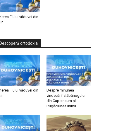
vierea Fiului văduvei din
in
Descoperă ortodoxia
vierea Fiului văduvei din
Despre minunea
in
vindecării slăbănogului
din Capernaum și
Rugăciunea inimii