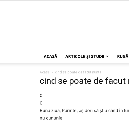
ACASĂ
ARTICOLE ŞI STUDII
RUGĂ
Acasă
cind se poate de facut nunta
cind se poate de facut
0
0
Bună ziua, Părinte, aş dori să ştiu când în lu
nu cununie.