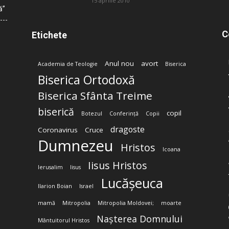
15 aprilie 2010
ă”
C
Etichete
Anul nou
avort
Academia de Teologie
Biserica
Biserica Ortodoxă
Biserica Sfânta Treime
biserică
copil
Botezul
Conferință
Copii
dragoste
Coronavirus
Cruce
Dumnezeu
Hristos
Icoana
Iisus Hristos
Ierusalim
Iisus
Lucășeuca
Ilarion Boian
Israel
mamă
Mitropolia
Mitropolia Moldovei;
moarte
Nașterea Domnului
Mântuitorul Hristos