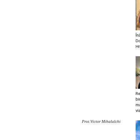
În
Do
Hr
Re
bi
ma
vi
Prot.Victor Mihalalchi