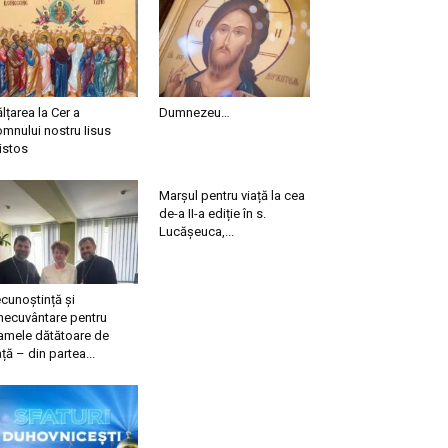
ălțarea la Cer a
Dumnezeu…
mnului nostru Iisus
istos
Marșul pentru viață la cea
de-a II-a ediție în s.
Lucășeuca,...
cunoștință și
necuvântare pentru
mele dătătoare de
ață – din partea...