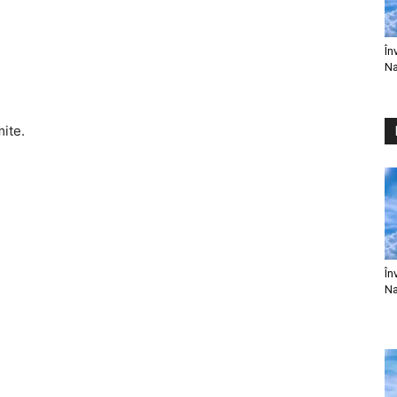
În
Na
mite.
În
Na