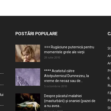
POSTĂRI POPULARE
C
+++ Rugăciune puternică pentru
St
momentele grele ale vieţii
Ar
28 iulie 2010
Ar
Pr
**** Acatistul către
Atotputernicul Dumnezeu, la
6.
vreme de necaz sau de...
Ru
5 octombrie 2010
Fă
lui
Despre păcatul malahiei
Po
(masturbării) şi onaniei (pazei de
a nu avea...
St