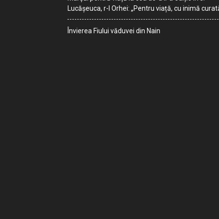
Lucășeuca, r-l Orhei: „Pentru viață, cu inimă curat
Învierea Fiului văduvei din Nain