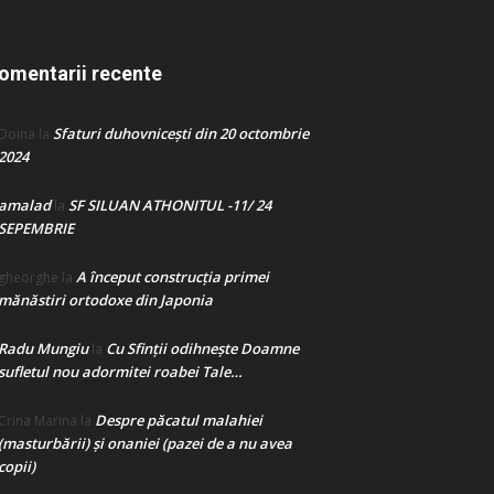
omentarii recente
Sfaturi duhovnicești din 20 octombrie
Doina
la
2024
amalad
SF SILUAN ATHONITUL -11/ 24
la
SEPEMBRIE
A început construcţia primei
gheorghe
la
mănăstiri ortodoxe din Japonia
Radu Mungiu
Cu Sfinții odihnește Doamne
la
sufletul nou adormitei roabei Tale…
Despre păcatul malahiei
Crina Marina
la
(masturbării) şi onaniei (pazei de a nu avea
copii)