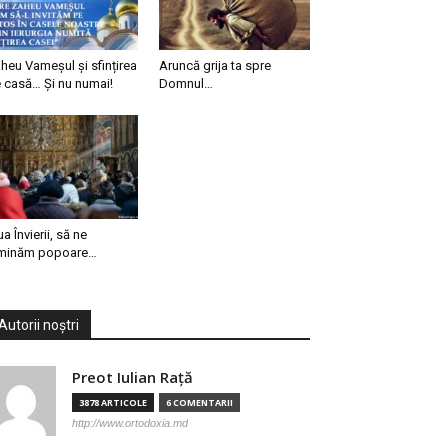
heu Vameșul și sfințirea
Aruncă grija ta spre
 casă… Și nu numai!
Domnul…
ua Învierii, să ne
minăm popoare…
Autorii noștri
Preot Iulian Raţă
3878 ARTICOLE
6 COMENTARII
http://www.ortodoxia.md