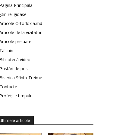
Pagina Principala
Știri religioase
Articole Ortodoxia.md
Articole de la vizitatori
Articole preluate
Tâlcuiri
Bibliotecă video
Gustări de post
Biserica Sfinta Treime
Contacte
Profețiile timpului
Ultimele articole