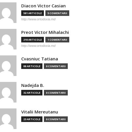
Diacon Victor Casian
581 ARTICOLE
5 COMENTARII
http://www.ortodoxia.md
Preot Victor Mihalachi
210 ARTICOLE
1 COMENTARII
http://www.ortodoxia.md
Cvasniuc Tatiana
88 ARTICOLE
0 COMENTARII
Nadejda B.
32 ARTICOLE
0 COMENTARII
Vitalii Mereutanu
23 ARTICOLE
0 COMENTARII