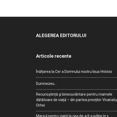
ALEGEREA EDITORULUI
Articole recente
Înălțarea la Cer a Domnului nostru Iisus Hristos
Dumnezeu…
Recunoștință și binecuvântare pentru mamele
dătătoare de viață – din partea preoților Vicariatu
Orhei
Marșul pentru viață la cea de-a II-a ediție în s.