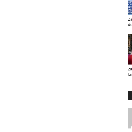
Za
de
Zi
lu