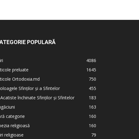
ATEGORIE POPULARĂ
iri
4086
ticole preluate
1645
ticole Ortodoxia.md
750
oloagele Sfinților și a Sfintelor
455
 Acatiste închinate Sfinților și Sfintelor
183
găciuni
163
ră categorie
160
ezia religioasă
160
iri religioase
79