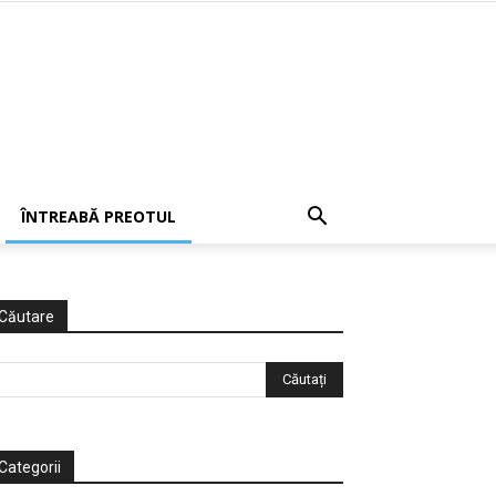
ÎNTREABĂ PREOTUL
Căutare
Categorii