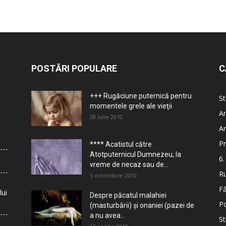
POSTĂRI POPULARE
C
+++ Rugăciune puternică pentru
St
momentele grele ale vieţii
Ar
28 iulie 2010
Ar
Pr
**** Acatistul către
Atotputernicul Dumnezeu, la
6.
vreme de necaz sau de...
Ru
5 octombrie 2010
Fă
lui
Despre păcatul malahiei
Po
(masturbării) şi onaniei (pazei de
a nu avea...
St