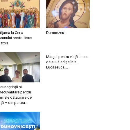
ălțarea la Cer a
Dumnezeu…
mnului nostru Iisus
istos
Marșul pentru viață la cea
de-a II-a ediție în s.
Lucășeuca,...
cunoștință și
necuvântare pentru
mele dătătoare de
ață – din partea...