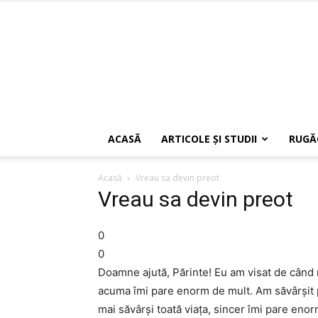
ACASĂ
ARTICOLE ŞI STUDII
RUGĂ
Acasă
Vreau sa devin preot
Vreau sa devin preot
0
0
Doamne ajută, Părinte! Eu am visat de când 
acuma îmi pare enorm de mult. Am săvârşit pă
mai săvârşi toată viaţa, sincer îmi pare enorm