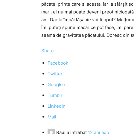
păcate, printe care şi acesta, iar la sfârşit 
mari, el nu mai poate deveni preot niciodată
ani. Dar la împărtăşanie voi fi oprit? Mulţu
Îmi puteţi spune macar ce pot face, îmi pare
seama de gravitatea păcatului. Doresc din s
Share
Facebook
Twitter
Google+
Tumblr
LinkedIn
Mail
Raul
a întrebat
12 ani ago