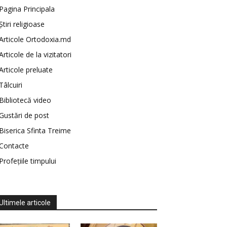
Pagina Principala
Știri religioase
Articole Ortodoxia.md
Articole de la vizitatori
Articole preluate
Tâlcuiri
Bibliotecă video
Gustări de post
Biserica Sfinta Treime
Contacte
Profețiile timpului
Ultimele articole