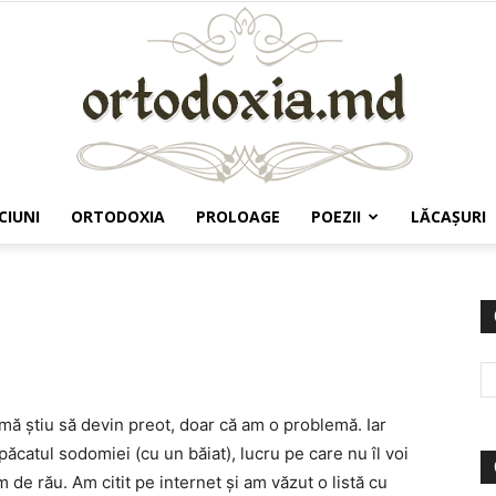
CIUNI
ORTODOXIA
PROLOAGE
POEZII
LĂCAŞURI
Ortodoxia.md
mă ştiu să devin preot, doar că am o problemă. Iar
catul sodomiei (cu un băiat), lucru pe care nu îl voi
 de rău. Am citit pe internet şi am văzut o listă cu