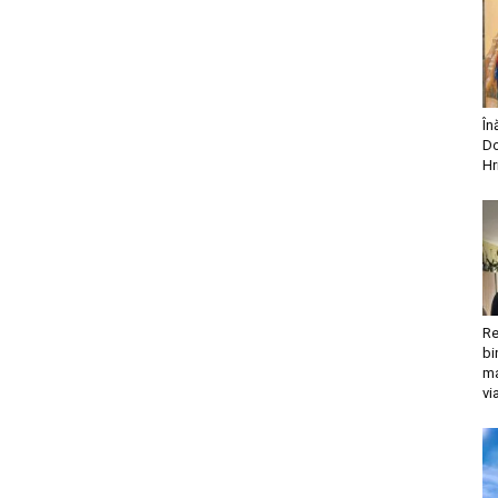
În
Do
Hr
Re
bi
ma
vi