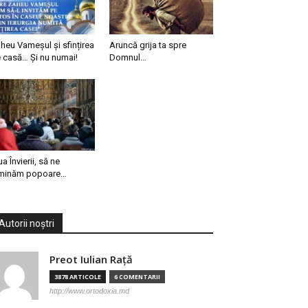
heu Vameșul și sfințirea
Aruncă grija ta spre
 casă… Și nu numai!
Domnul…
ua Învierii, să ne
minăm popoare…
Autorii noștri
Preot Iulian Raţă
3878 ARTICOLE
6 COMENTARII
http://www.ortodoxia.md