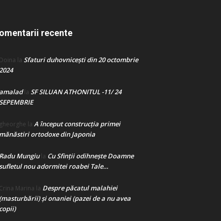
omentarii recente
Sfaturi duhovnicești din 20 octombrie
Doina
la
2024
amalad
SF SILUAN ATHONITUL -11/ 24
la
SEPEMBRIE
A început construcţia primei
gheorghe
la
mănăstiri ortodoxe din Japonia
Radu Mungiu
Cu Sfinții odihnește Doamne
la
sufletul nou adormitei roabei Tale…
Despre păcatul malahiei
Crina Marina
la
(masturbării) şi onaniei (pazei de a nu avea
copii)