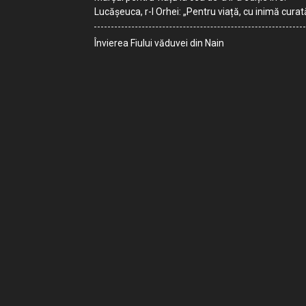
Lucășeuca, r-l Orhei: „Pentru viață, cu inimă curat
Învierea Fiului văduvei din Nain