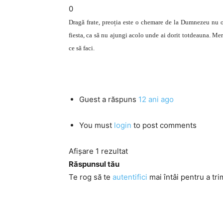
0
Dragă frate, preoția este o chemare de la Dumnezeu nu o 
fiesta, ca să nu ajungi acolo unde ai dorit totdeauna. Mer
ce să faci.
Guest
a răspuns
12 ani ago
You must
login
to post comments
Afișare 1 rezultat
Răspunsul tău
Te rog să te
autentifici
mai întâi pentru a tri