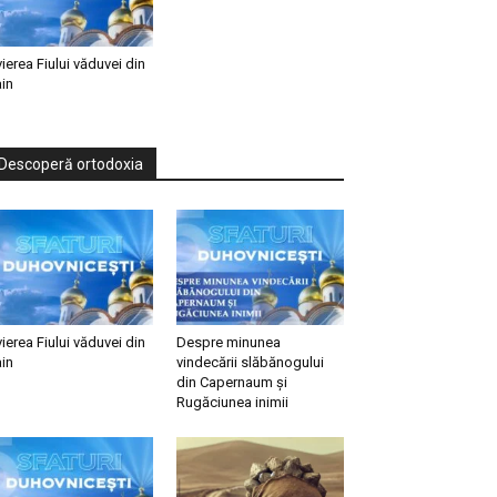
vierea Fiului văduvei din
in
Descoperă ortodoxia
vierea Fiului văduvei din
Despre minunea
in
vindecării slăbănogului
din Capernaum și
Rugăciunea inimii