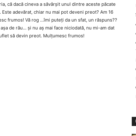
scria, că dacă cineva a săvârşit unul dintre aceste păcate
. Este adevărat, chiar nu mai pot deveni preot? Am 16
mesc frumos! Vă rog …îmi puteţi da un sfat, un răspuns??
 aşa de rău… şi nu aş mai face niciodată, nu mi-am dat
uflet să devin preot. Mulţumesc frumos!