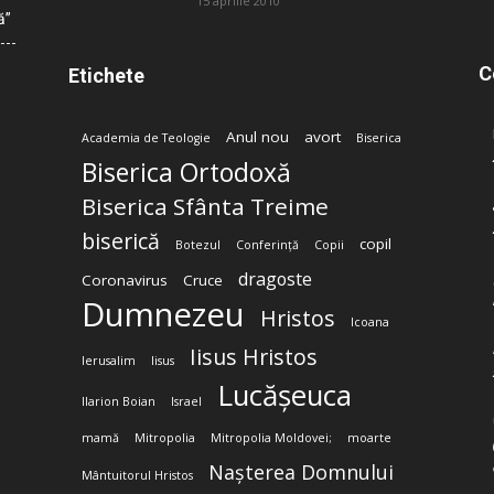
15 aprilie 2010
ă”
C
Etichete
Anul nou
avort
Academia de Teologie
Biserica
Biserica Ortodoxă
Biserica Sfânta Treime
biserică
copil
Botezul
Conferință
Copii
dragoste
Coronavirus
Cruce
Dumnezeu
Hristos
Icoana
Iisus Hristos
Ierusalim
Iisus
Lucășeuca
Ilarion Boian
Israel
mamă
Mitropolia
Mitropolia Moldovei;
moarte
Nașterea Domnului
Mântuitorul Hristos