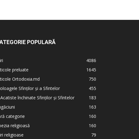
ATEGORIE POPULARĂ
iri
4086
ticole preluate
1645
ticole Ortodoxia.md
750
oloagele Sfinților și a Sfintelor
455
 Acatiste închinate Sfinților și Sfintelor
183
găciuni
163
ră categorie
160
ezia religioasă
160
iri religioase
79