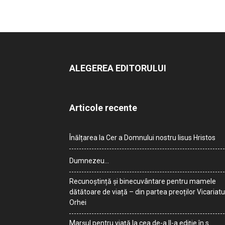
ALEGEREA EDITORULUI
Articole recente
Înălțarea la Cer a Domnului nostru Iisus Hristos
Dumnezeu…
Recunoștință și binecuvântare pentru mamele
dătătoare de viață – din partea preoților Vicariatu
Orhei
Marșul pentru viață la cea de-a II-a ediție în s.