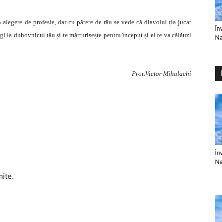
alegere de profesie, dar cu părere de rău se vede că diavolul ția jucat
În
gi la duhovnicul tău și te mărturisește pentru început și el te va călăuzi
Na
Prot.Victor Mihalachi
În
Na
mite.