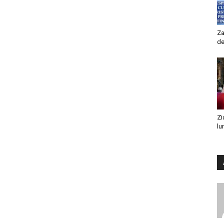
Za
de
Zi
lu