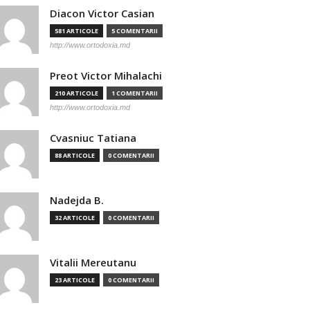
Diacon Victor Casian
581 ARTICOLE
5 COMENTARII
http://www.ortodoxia.md
Preot Victor Mihalachi
210 ARTICOLE
1 COMENTARII
http://www.ortodoxia.md
Cvasniuc Tatiana
88 ARTICOLE
0 COMENTARII
Nadejda B.
32 ARTICOLE
0 COMENTARII
Vitalii Mereutanu
23 ARTICOLE
0 COMENTARII