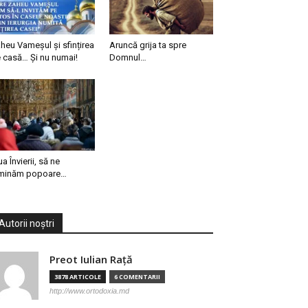
heu Vameșul și sfințirea
Aruncă grija ta spre
 casă… Și nu numai!
Domnul…
ua Învierii, să ne
minăm popoare…
Autorii noștri
Preot Iulian Raţă
3878 ARTICOLE
6 COMENTARII
http://www.ortodoxia.md