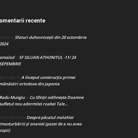
omentarii recente
Sfaturi duhovnicești din 20 octombrie
Doina
la
2024
amalad
SF SILUAN ATHONITUL -11/ 24
la
SEPEMBRIE
A început construcţia primei
gheorghe
la
mănăstiri ortodoxe din Japonia
Radu Mungiu
Cu Sfinții odihnește Doamne
la
sufletul nou adormitei roabei Tale…
Despre păcatul malahiei
Crina Marina
la
(masturbării) şi onaniei (pazei de a nu avea
copii)