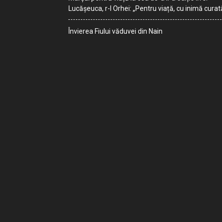
Lucășeuca, r-l Orhei: „Pentru viață, cu inimă curat
Învierea Fiului văduvei din Nain