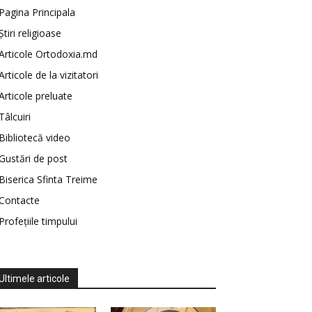
Pagina Principala
Știri religioase
Articole Ortodoxia.md
Articole de la vizitatori
Articole preluate
Tâlcuiri
Bibliotecă video
Gustări de post
Biserica Sfinta Treime
Contacte
Profețiile timpului
Ultimele articole