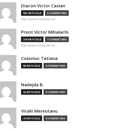
Diacon Victor Casian
581 ARTICOLE
5 COMENTARII
http://www.ortodoxia.md
Preot Victor Mihalachi
210 ARTICOLE
1 COMENTARII
http://www.ortodoxia.md
Cvasniuc Tatiana
88 ARTICOLE
0 COMENTARII
Nadejda B.
32 ARTICOLE
0 COMENTARII
Vitalii Mereutanu
23 ARTICOLE
0 COMENTARII