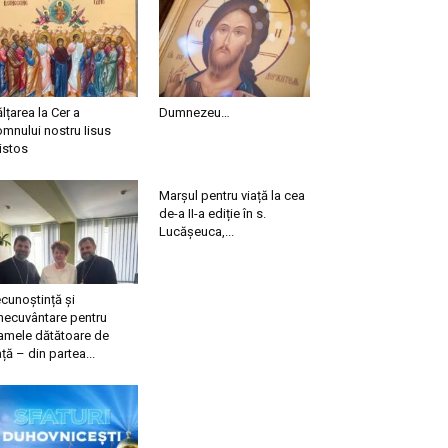
ălțarea la Cer a
Dumnezeu…
mnului nostru Iisus
istos
Marșul pentru viață la cea
de-a II-a ediție în s.
Lucășeuca,...
cunoștință și
necuvântare pentru
mele dătătoare de
ață – din partea...