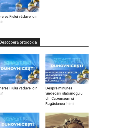
vierea Fiului văduvei din
in
Descoperă ortodoxia
vierea Fiului văduvei din
Despre minunea
in
vindecării slăbănogului
din Capernaum și
Rugăciunea inimii