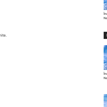
În
Na
mite.
În
Na