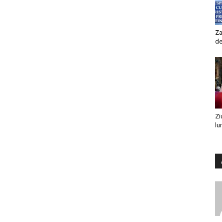
Za
de
Zi
lu