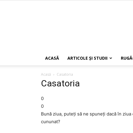
ACASĂ
ARTICOLE ŞI STUDII
RUGĂ
Acasă
Casatoria
Casatoria
0
0
Bună ziua, puteţi să ne spuneţi dacă în ziu
cununat?