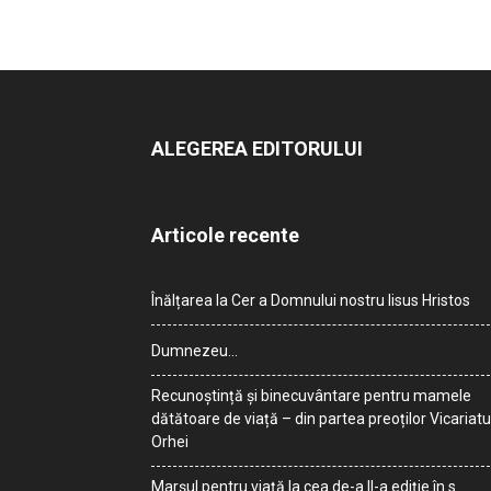
ALEGEREA EDITORULUI
Articole recente
Înălțarea la Cer a Domnului nostru Iisus Hristos
Dumnezeu…
Recunoștință și binecuvântare pentru mamele
dătătoare de viață – din partea preoților Vicariatu
Orhei
Marșul pentru viață la cea de-a II-a ediție în s.