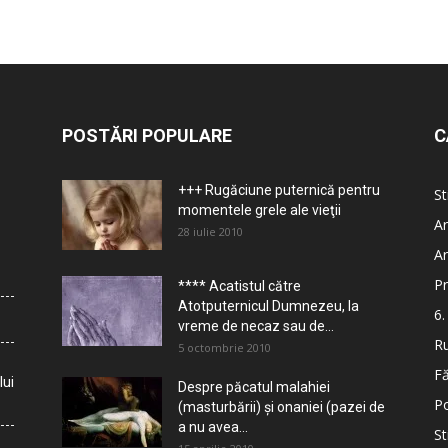
POSTĂRI POPULARE
C
+++ Rugăciune puternică pentru
St
momentele grele ale vieţii
Ar
28 iulie 2010
Ar
Pr
**** Acatistul către
Atotputernicul Dumnezeu, la
6.
vreme de necaz sau de...
Ru
5 octombrie 2010
Fă
lui
Despre păcatul malahiei
Po
(masturbării) şi onaniei (pazei de
a nu avea...
St