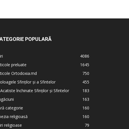
ATEGORIE POPULARĂ
iri
4086
ticole preluate
1645
ticole Ortodoxia.md
750
oloagele Sfinților și a Sfintelor
455
 Acatiste închinate Sfinților și Sfintelor
183
găciuni
163
ră categorie
160
ezia religioasă
160
iri religioase
79