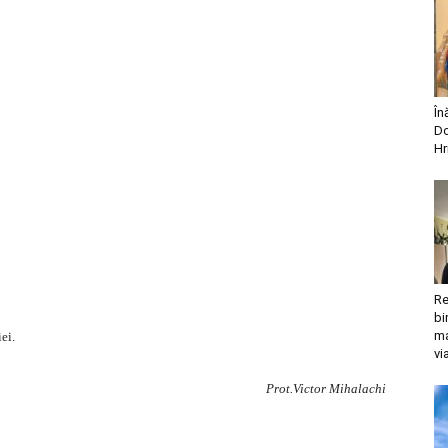
În
Do
Hr
Re
bi
ma
ei.
vi
Prot.Victor Mihalachi