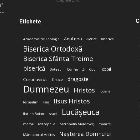
15 aprilie 2010
ă”
C
Etichete
Anul nou
avort
Academia de Teologie
Biserica
Biserica Ortodoxă
Biserica Sfânta Treime
biserică
copil
Botezul
Conferință
Copii
dragoste
Coronavirus
Cruce
Dumnezeu
Hristos
Icoana
Iisus Hristos
Ierusalim
Iisus
Lucășeuca
Ilarion Boian
Israel
mamă
Mitropolia
Mitropolia Moldovei;
moarte
Nașterea Domnului
Mântuitorul Hristos