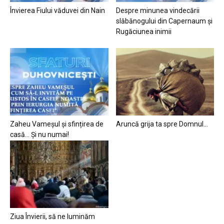
Învierea Fiului văduvei din Nain
Despre minunea vindecării
slăbănogului din Capernaum și
Rugăciunea inimii
Zaheu Vameșul și sfințirea de
Aruncă grija ta spre Domnul…
casă… Și nu numai!
Ziua Învierii, să ne luminăm