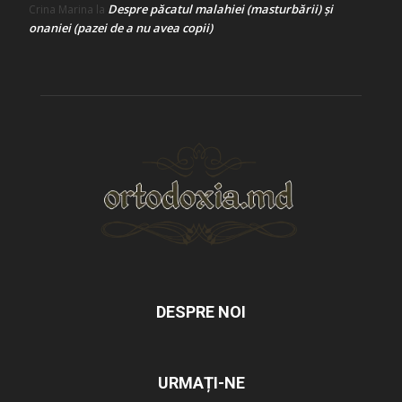
Despre păcatul malahiei (masturbării) şi
Crina Marina
la
onaniei (pazei de a nu avea copii)
DESPRE NOI
URMAȚI-NE