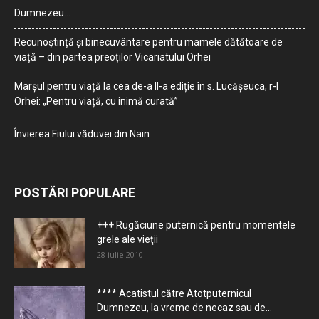
Dumnezeu…
Recunoștință și binecuvântare pentru mamele dătătoare de
viață – din partea preoților Vicariatului Orhei
Marșul pentru viață la cea de-a II-a ediție în s. Lucășeuca, r-l
Orhei: „Pentru viață, cu inimă curată”
Învierea Fiului văduvei din Nain
POSTĂRI POPULARE
+++ Rugăciune puternică pentru momentele
grele ale vieţii
28 iulie 2010
**** Acatistul către Atotputernicul
Dumnezeu, la vreme de necaz sau de...