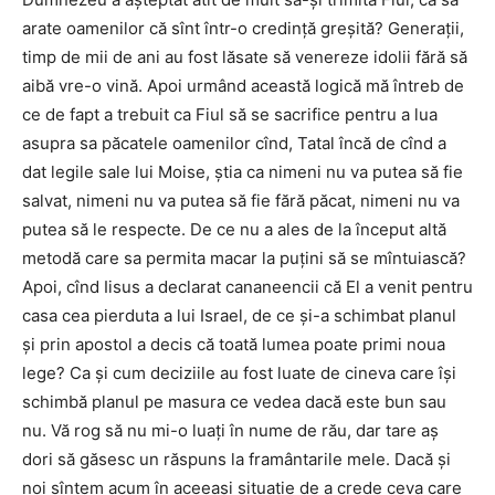
arate oamenilor că sînt într-o credinţă greşită? Generaţii,
timp de mii de ani au fost lăsate să venereze idolii fără să
aibă vre-o vină. Apoi urmând această logică mă întreb de
ce de fapt a trebuit ca Fiul să se sacrifice pentru a lua
asupra sa păcatele oamenilor cînd, Tatal încă de cînd a
dat legile sale lui Moise, ştia ca nimeni nu va putea să fie
salvat, nimeni nu va putea să fie fără păcat, nimeni nu va
putea să le respecte. De ce nu a ales de la început altă
metodă care sa permita macar la puţini să se mîntuiască?
Apoi, cînd Iisus a declarat cananeencii că El a venit pentru
casa cea pierduta a lui Israel, de ce şi-a schimbat planul
şi prin apostol a decis că toată lumea poate primi noua
lege? Ca şi cum deciziile au fost luate de cineva care îşi
schimbă planul pe masura ce vedea dacă este bun sau
nu. Vă rog să nu mi-o luaţi în nume de rău, dar tare aş
dori să găsesc un răspuns la framântarile mele. Dacă şi
noi sîntem acum în aceeaşi situaţie de a crede ceva care