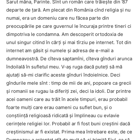
Sarut mâna, Parinte. Sînt un român care trăieşte din ’87
departe de ţară. Am plecat din România cînd religia şi nu
numai, era un domeniu care nu făcea parte din
preocupările pe care guvernul le încuraja printre tineri ci
dimpotriva le condamna. Am descoperit ortodoxia de
unul singur citind în cărţi şi mai tîrziu pe internet. Tot din
internet am găsit şi numele şi adresa de e-mail a
dumneavostră. De cîteva saptamîni, cîteva gînduri arunca
îndoilală în sufletul meu. V-aş ruga dacă puteţi să mă
ajutaţi să-mi clarific aceste gînduri îndoielnice. Deci
gîndurile mele sînt : timp de mii de ani, popoare ca grecii
şi romanii se rugau la diferiţi zei, deci la idoli. Dar printre
acei oameni care au trăit în acele timpuri, erau probabil
foarte mulţi care erau oameni cu suflet bun, şi o
conştiinţă religioasă ridicată şi împlineau cu evlavie
cerinţele religiei lor. Probabil ar fi fost buni creştini dacă
creştinismul ar fi existat. Prima mea întrebare este, de ce
Dumnezeu a aşteptat atît de mult să-şi trimită Fiul, ca să