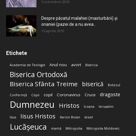
5 octombrie 2010
Despre păcatul malahiei (masturbării) şi
onaniei (pazei de a nu avea...
15 aprilie 2010
Etichete
Anul nou
avort
Academia de Teologie
Biserica
Biserica Ortodoxă
Biserica Sfânta Treime
biserică
Botezul
dragoste
copil
Coronavirus
Cruce
Conferință
Copii
Dumnezeu
Hristos
Icoana
Ierusalim
Iisus Hristos
Iisus
Ilarion Boian
Israel
Lucășeuca
mamă
Mitropolia
Mitropolia Moldovei;