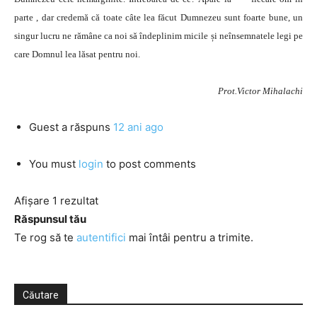
parte , dar credemă că toate câte lea făcut Dumnezeu sunt foarte bune, un
singur lucru ne rămâne ca noi să îndeplinim micile și neînsemnatele legi pe
care Domnul lea lăsat pentru noi.
Prot.Victor Mihalachi
Guest
a răspuns
12 ani ago
You must
login
to post comments
Afișare 1 rezultat
Răspunsul tău
Te rog să te
autentifici
mai întâi pentru a trimite.
Căutare