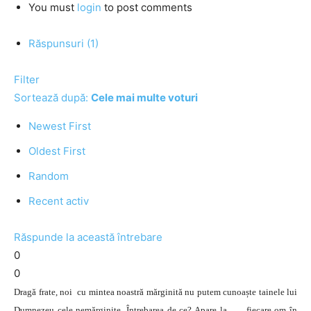
You must
login
to post comments
Răspunsuri (1)
Filter
Sortează după:
Cele mai multe voturi
Newest First
Oldest First
Random
Recent activ
Răspunde la această întrebare
0
0
Dragă frate, noi cu mintea noastră mărginită nu putem cunoaște tainele lui
Dumnezeu cele nemărginite. Întrebarea de ce? Apare la fiecare om în