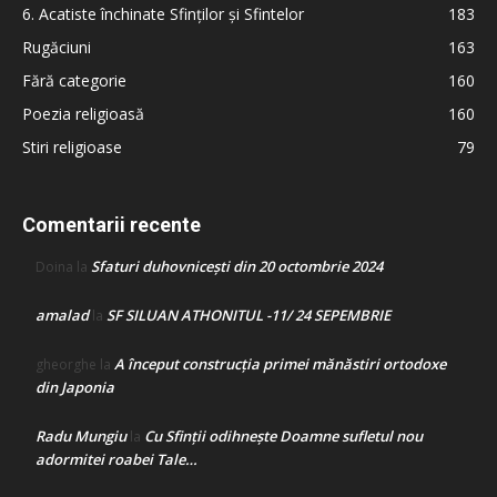
6. Acatiste închinate Sfinților și Sfintelor
183
Rugăciuni
163
Fără categorie
160
Poezia religioasă
160
Stiri religioase
79
Comentarii recente
Sfaturi duhovnicești din 20 octombrie 2024
Doina
la
amalad
SF SILUAN ATHONITUL -11/ 24 SEPEMBRIE
la
A început construcţia primei mănăstiri ortodoxe
gheorghe
la
din Japonia
Radu Mungiu
Cu Sfinții odihnește Doamne sufletul nou
la
adormitei roabei Tale…