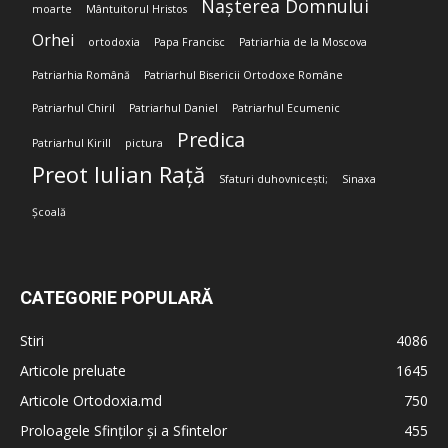
Nașterea Domnului
moarte
Mântuitorul Hristos
Orhei
ortodoxia
Papa Francisc
Patriarhia de la Moscova
Patriarhia Română
Patriarhul Bisericii Ortodoxe Române
Patriarhul Chiril
Patriarhul Daniel
Patriarhul Ecumenic
Predica
Patriarhul Kirill
pictura
Preot Iulian Rață
Sfaturi duhovnicești;
Sinaxa
Școală
CATEGORIE POPULARĂ
Stiri
4086
Articole preluate
1645
Articole Ortodoxia.md
750
Proloagele Sfinților și a Sfintelor
455