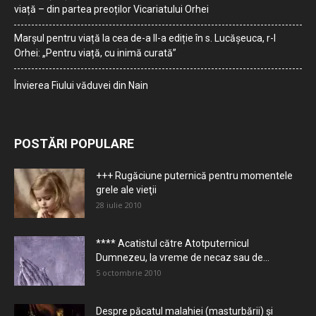
viață – din partea preoților Vicariatului Orhei
Marșul pentru viață la cea de-a II-a ediție în s. Lucășeuca, r-l
Orhei: „Pentru viață, cu inimă curată”
Învierea Fiului văduvei din Nain
POSTĂRI POPULARE
+++ Rugăciune puternică pentru momentele
grele ale vieţii
28 iulie 2010
**** Acatistul către Atotputernicul
Dumnezeu, la vreme de necaz sau de...
5 octombrie 2010
Despre păcatul malahiei (masturbării) şi