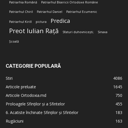
Patriarhia Română
Patriarhul Bisericii Ortodoxe Române
Patriarhul Chiril
Patriarhul Daniel
Patriarhul Ecumenic
Predica
Patriarhul Kirill
pictura
Preot Iulian Rață
Sfaturi duhovnicești;
Sinaxa
Școală
CATEGORIE POPULARĂ
Stiri
4086
Articole preluate
1645
Articole Ortodoxia.md
750
Proloagele Sfinților și a Sfintelor
455
6. Acatiste închinate Sfinților și Sfintelor
183
Rugăciuni
163