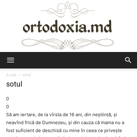
Ortodoxia.md
Acasă
sotul
sotul
0
0
Să am iertare, de la vîrsta de 16 ani, din neștiință, și
neavînd frică de Dumnezeu, și din cauza că mama nu a
fost suficient de deschisă cu mine în ceea ce privește