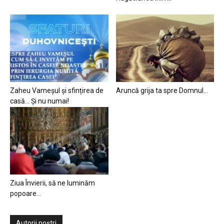
Zaheu Vameșul și sfințirea de
Aruncă grija ta spre Domnul…
casă… Și nu numai!
Ziua Învierii, să ne luminăm
popoare…
Autorii noștri