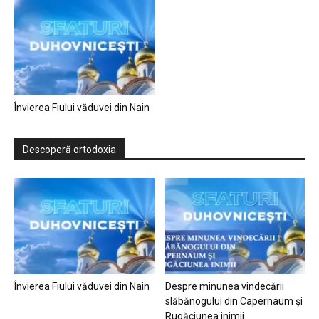
Învierea Fiului văduvei din Nain
Descoperă ortodoxia
Învierea Fiului văduvei din Nain
Despre minunea vindecării
slăbănogului din Capernaum și
Rugăciunea inimii