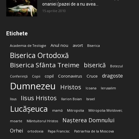
onaniei (pazei de a nu avea...
15 aprilie 2010
Etichete
Anul nou
avort
Academia de Teologie
Biserica
Biserica Ortodoxă
Biserica Sfânta Treime
biserică
Botezul
dragoste
copil
Coronavirus
Cruce
Conferință
Copii
Dumnezeu
Hristos
Icoana
Ierusalim
Iisus Hristos
Iisus
Ilarion Boian
Israel
Lucășeuca
mamă
Mitropolia
Mitropolia Moldovei;
Nașterea Domnului
moarte
Mântuitorul Hristos
Orhei
ortodoxia
Papa Francisc
Patriarhia de la Moscova