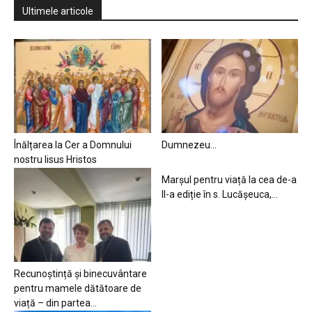
Ultimele articole
Înălțarea la Cer a Domnului
Dumnezeu…
nostru Iisus Hristos
Marșul pentru viață la cea de-a
II-a ediție în s. Lucășeuca,...
Recunoștință și binecuvântare
pentru mamele dătătoare de
viață – din partea...