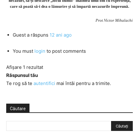
necazuri, să-și descarce ,,focul inimii” înaintea unui om cu experiență,
care să poată să-i dea o lămurire și să împartă necazurile împreună.
Prot.Victor Mihalachi
Guest
a răspuns
12 ani ago
You must
login
to post comments
Afișare 1 rezultat
Răspunsul tău
Te rog să te
autentifici
mai întâi pentru a trimite.
Căutare