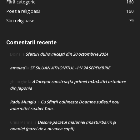
Fără categorie
160
Poezia religioasă
160
Stiri religioase
79
Comentarii recente
Sfaturi duhovnicești din 20 octombrie 2024
Doina
la
amalad
SF SILUAN ATHONITUL -11/ 24 SEPEMBRIE
la
A început construcţia primei mănăstiri ortodoxe
gheorghe
la
din Japonia
Radu Mungiu
Cu Sfinții odihnește Doamne sufletul nou
la
adormitei roabei Tale…
Despre păcatul malahiei (masturbării) şi
Crina Marina
la
onaniei (pazei de a nu avea copii)