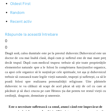
Oldest First
Random
Recent activ
Răspunde la această întrebare
0
0
Dragă soră, calea dumitale este pe la preotul duhovnic.Duhovnicul este un
doctor de cea mai înaltă clasă, după cum și sufletul este de mai mare preț
decât trupul. După cum medicul trupesc trebuie să știe toate proprietățile
elementelor naturale spre a le folosi în completarea funcțiunilor organice,
ca apoi cele organice să le susțină pe cele spirituale, tot așa și duhovnicul
trebuie să cunoască toate legile vieții naturale, trupești și sufletești, ca să le
poată folosi spre realizarea personalității religioase. Uite părintele
duhovnic te va călăuzi să scapi de acel păcat să uiți de cel cu care ai
păcătuit și să duci crucea pe care Hristos ția dat pentru tot restul vieții cu
credință, dragoste, demnitate și smerenie.
Este o necesitate sufletească ca omul, atunci când este împovărat de