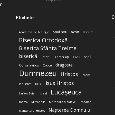
15 aprilie 2010
ă”
C
Etichete
Anul nou
avort
Academia de Teologie
Biserica
Biserica Ortodoxă
Biserica Sfânta Treime
biserică
copil
Botezul
Conferință
Copii
dragoste
Coronavirus
Cruce
Dumnezeu
Hristos
Icoana
Iisus Hristos
Ierusalim
Iisus
Lucășeuca
Ilarion Boian
Israel
mamă
Mitropolia
Mitropolia Moldovei;
moarte
Nașterea Domnului
Mântuitorul Hristos