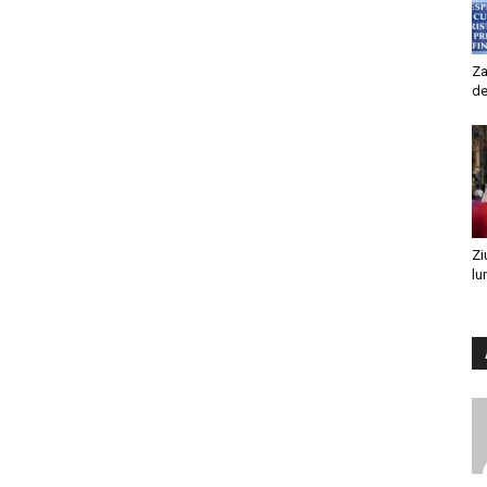
Za
de
Zi
lu