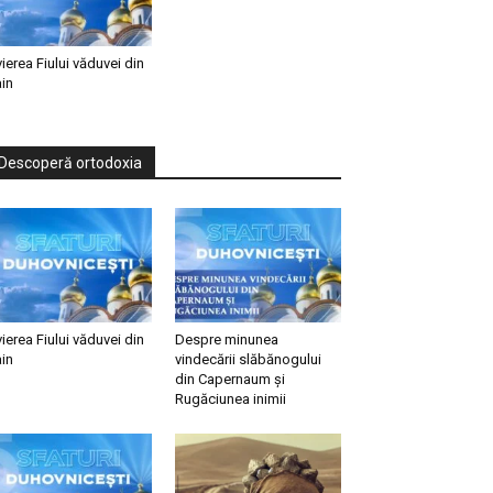
vierea Fiului văduvei din
in
Descoperă ortodoxia
vierea Fiului văduvei din
Despre minunea
in
vindecării slăbănogului
din Capernaum și
Rugăciunea inimii