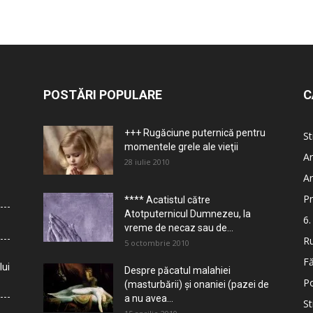
POSTĂRI POPULARE
C
+++ Rugăciune puternică pentru
St
momentele grele ale vieţii
Ar
28 iulie 2010
Ar
Pr
**** Acatistul către
Atotputernicul Dumnezeu, la
6.
vreme de necaz sau de...
Ru
5 octombrie 2010
Fă
lui
Despre păcatul malahiei
Po
(masturbării) şi onaniei (pazei de
a nu avea...
St