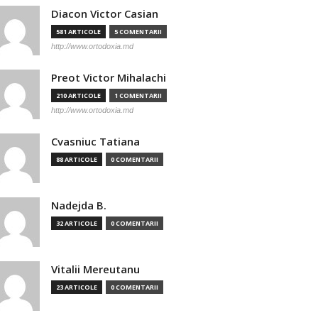
Diacon Victor Casian
581 ARTICOLE
5 COMENTARII
http://www.ortodoxia.md
Preot Victor Mihalachi
210 ARTICOLE
1 COMENTARII
http://www.ortodoxia.md
Cvasniuc Tatiana
88 ARTICOLE
0 COMENTARII
Nadejda B.
32 ARTICOLE
0 COMENTARII
Vitalii Mereutanu
23 ARTICOLE
0 COMENTARII