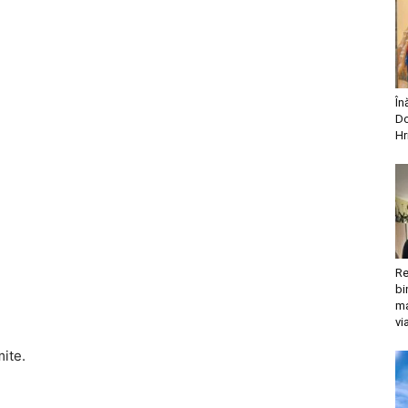
În
Do
Hr
Re
bi
ma
vi
mite.