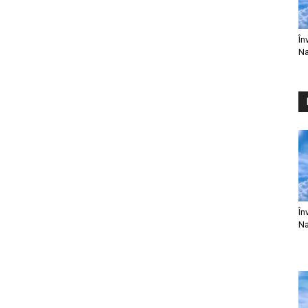
În
Na
În
Na