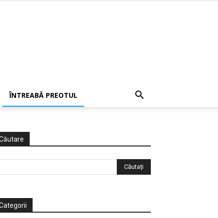
ÎNTREABĂ PREOTUL
Căutare
Categorii