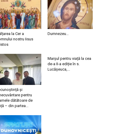
ălțarea la Cer a
Dumnezeu…
mnului nostru Iisus
istos
Marșul pentru viață la cea
de-a II-a ediție în s.
Lucășeuca,...
cunoștință și
necuvântare pentru
mele dătătoare de
ață – din partea...