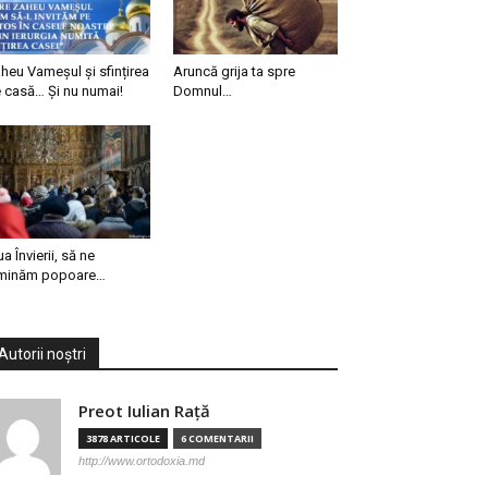
heu Vameșul și sfințirea
Aruncă grija ta spre
 casă… Și nu numai!
Domnul…
ua Învierii, să ne
minăm popoare…
Autorii noștri
Preot Iulian Raţă
3878 ARTICOLE
6 COMENTARII
http://www.ortodoxia.md