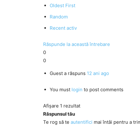
Oldest First
Random
Recent activ
Răspunde la această întrebare
0
0
Guest
a răspuns
12 ani ago
You must
login
to post comments
Afișare 1 rezultat
Răspunsul tău
Te rog să te
autentifici
mai întâi pentru a tri