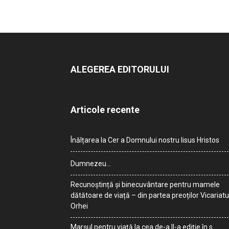
ALEGEREA EDITORULUI
Articole recente
Înălțarea la Cer a Domnului nostru Iisus Hristos
Dumnezeu…
Recunoștință și binecuvântare pentru mamele
dătătoare de viață – din partea preoților Vicariatu
Orhei
Marșul pentru viață la cea de-a II-a ediție în s.