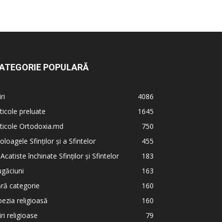
ATEGORIE POPULARĂ
iri
4086
ticole preluate
1645
ticole Ortodoxia.md
750
oloagele Sfinților și a Sfintelor
455
 Acatiste închinate Sfinților și Sfintelor
183
găciuni
163
ră categorie
160
ezia religioasă
160
iri religioase
79