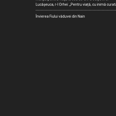
Lucășeuca, r-l Orhei: „Pentru viață, cu inimă curat
Învierea Fiului văduvei din Nain