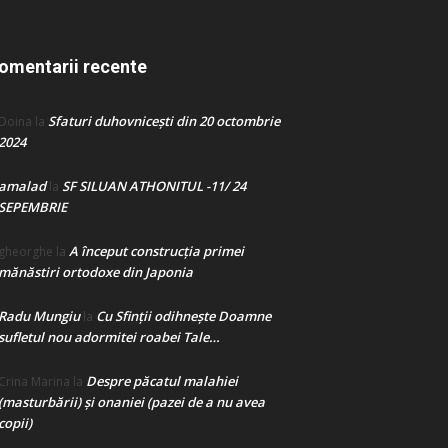
omentarii recente
Sfaturi duhovnicești din 20 octombrie
Doina
la
2024
amalad
SF SILUAN ATHONITUL -11/ 24
la
SEPEMBRIE
A început construcţia primei
gheorghe
la
mănăstiri ortodoxe din Japonia
Radu Mungiu
Cu Sfinții odihnește Doamne
la
sufletul nou adormitei roabei Tale…
Despre păcatul malahiei
Crina Marina
la
(masturbării) şi onaniei (pazei de a nu avea
copii)