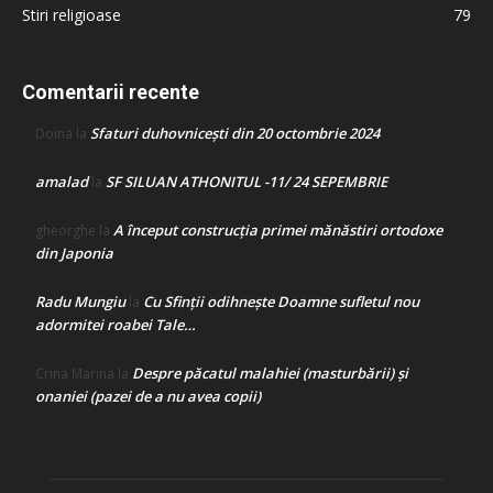
Stiri religioase
79
Comentarii recente
Sfaturi duhovnicești din 20 octombrie 2024
Doina
la
amalad
SF SILUAN ATHONITUL -11/ 24 SEPEMBRIE
la
A început construcţia primei mănăstiri ortodoxe
gheorghe
la
din Japonia
Radu Mungiu
Cu Sfinții odihnește Doamne sufletul nou
la
adormitei roabei Tale…
Despre păcatul malahiei (masturbării) şi
Crina Marina
la
onaniei (pazei de a nu avea copii)