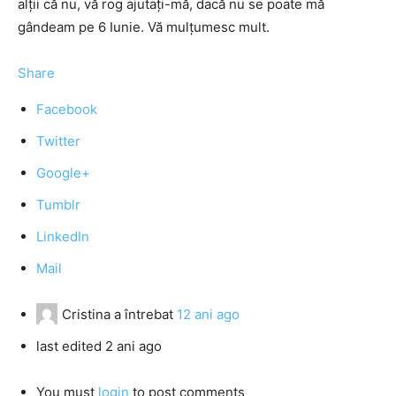
alţii că nu, vă rog ajutaţi-mă, dacă nu se poate mă
gândeam pe 6 Iunie. Vă mulţumesc mult.
Share
Facebook
Twitter
Google+
Tumblr
LinkedIn
Mail
Cristina
a întrebat
12 ani ago
last edited 2 ani ago
You must
login
to post comments