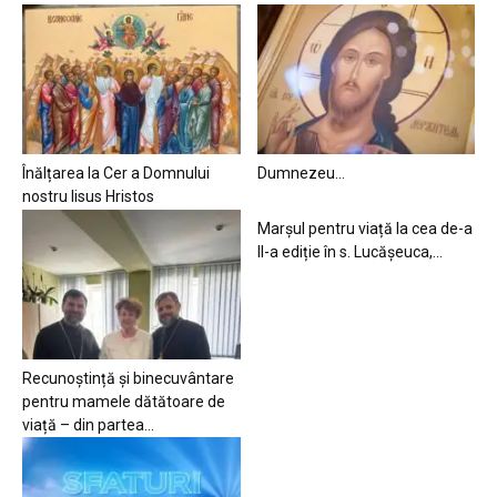
Înălțarea la Cer a Domnului
Dumnezeu…
nostru Iisus Hristos
Marșul pentru viață la cea de-a
II-a ediție în s. Lucășeuca,...
Recunoștință și binecuvântare
pentru mamele dătătoare de
viață – din partea...