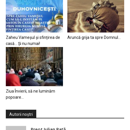
Zaheu Vameșul și sfințirea de
Aruncă grija ta spre Domnul…
casă… Și nu numai!
Ziua Învierii, să ne luminăm
popoare…
Autorii noștri
Preot Iulian Raţă