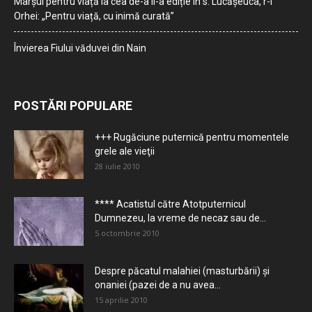
Marșul pentru viață la cea de-a II-a ediție în s. Lucășeuca, r-l
Orhei: „Pentru viață, cu inimă curată”
Învierea Fiului văduvei din Nain
POSTĂRI POPULARE
+++ Rugăciune puternică pentru momentele
grele ale vieţii
28 iulie 2010
**** Acatistul către Atotputernicul
Dumnezeu, la vreme de necaz sau de...
5 octombrie 2010
Despre păcatul malahiei (masturbării) şi
onaniei (pazei de a nu avea...
15 aprilie 2010