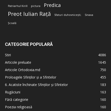
Predica
Patriarhul Kirill
pictura
Preot Iulian Rață
Sfaturi duhovnicești;
Sinaxa
Școală
CATEGORIE POPULARĂ
Stiri
4086
Articole preluate
1645
Articole Ortodoxia.md
750
Proloagele Sfinților și a Sfintelor
455
6. Acatiste închinate Sfinților și Sfintelor
183
Rugăciuni
163
Fără categorie
160
Poezia religioasă
160