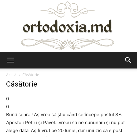
Ortodoxia.md
Acasă
Căsătorie
Căsătorie
0
0
Bună seara ! Aş vrea să ştiu când se începe postul SF.
Apostoli Petru şi Pavel…vreau să ne cununăm şi nu pot
alege data. Aş fi vrut pe 20 Iunie, dar unii zic că e post