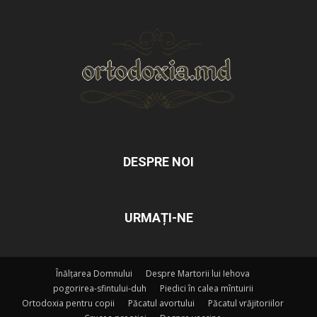
DESPRE NOI
URMAȚI-NE
Înălțarea Domnului
Despre Martorii lui Iehova
pogorirea-sfintului-duh
Piedici în calea mîntuirii
Ortodoxia pentru copii
Păcatul avortului
Păcatul vrăjitoriilor