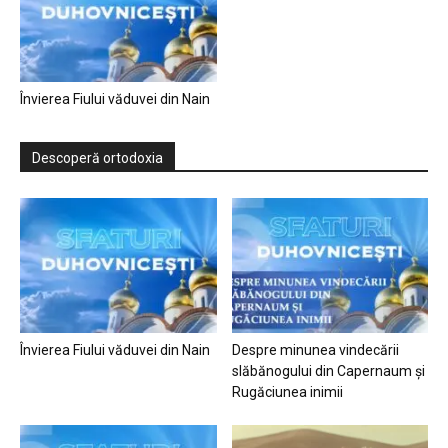
Învierea Fiului văduvei din Nain
Descoperă ortodoxia
Învierea Fiului văduvei din Nain
Despre minunea vindecării
slăbănogului din Capernaum și
Rugăciunea inimii