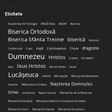
Etichete
Anul nou
avort
Academia de Teologie
Biserica
Biserica Ortodoxă
Biserica Sfânta Treime
biserică
Botezul
dragoste
copil
Coronavirus
Cruce
Conferință
Copii
Dumnezeu
Hristos
Icoana
Ierusalim
Iisus Hristos
Iisus
Ilarion Boian
Israel
Lucășeuca
mamă
Mitropolia
Mitropolia Moldovei;
Nașterea Domnului
moarte
Mântuitorul Hristos
Orhei
ortodoxia
Papa Francisc
Patriarhia de la Moscova
Patriarhia Română
Patriarhul Bisericii Ortodoxe Române
Patriarhul Chiril
Patriarhul Daniel
Patriarhul Ecumenic