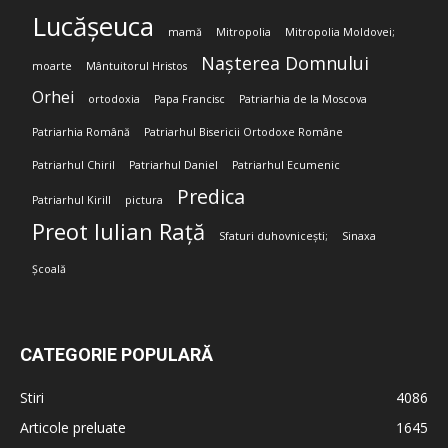
Lucășeuca
mamă
Mitropolia
Mitropolia Moldovei;
Nașterea Domnului
moarte
Mântuitorul Hristos
Orhei
ortodoxia
Papa Francisc
Patriarhia de la Moscova
Patriarhia Română
Patriarhul Bisericii Ortodoxe Române
Patriarhul Chiril
Patriarhul Daniel
Patriarhul Ecumenic
Predica
Patriarhul Kirill
pictura
Preot Iulian Rață
Sfaturi duhovnicești;
Sinaxa
Școală
CATEGORIE POPULARĂ
Stiri
4086
Articole preluate
1645