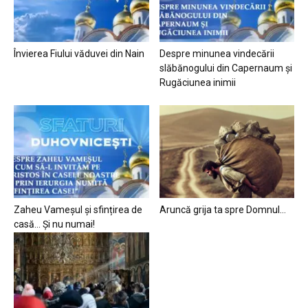
Învierea Fiului văduvei din Nain
Despre minunea vindecării
slăbănogului din Capernaum și
Rugăciunea inimii
Zaheu Vameșul și sfințirea de
Aruncă grija ta spre Domnul…
casă… Și nu numai!