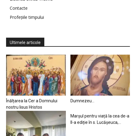
Contacte
Profețiile timpului
Ultimele articole
Înălțarea la Cer a Domnului
Dumnezeu…
nostru Iisus Hristos
Marșul pentru viață la cea de-a
II-a ediție în s. Lucășeuca,...