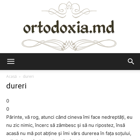
Ortodoxia.md
Acasă
dureri
dureri
0
0
Părinte, vă rog, atunci când cineva îmi face nedreptăţi, eu
nu zic nimic, încerc să zâmbesc şi să nu ripostez, însă
acasă nu mă pot abţine şi îmi vărs durerea în faţa soţului,