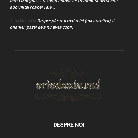
Radu Mungiu
Cu Sfinții odihnește Doamne sufletul nou
la
adormitei roabei Tale…
Despre păcatul malahiei (masturbării) şi
Crina Marina
la
onaniei (pazei de a nu avea copii)
DESPRE NOI