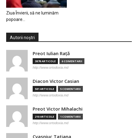
Ziua Învierii, să ne luminăm
popoare…
Autorii noștri
Preot Iulian Raţă
3878 ARTICOLE
6 COMENTARII
http://www.ortodoxia.md
Diacon Victor Casian
581 ARTICOLE
5 COMENTARII
http://www.ortodoxia.md
Preot Victor Mihalachi
210 ARTICOLE
1 COMENTARII
http://www.ortodoxia.md
Cvasniuc Tatiana