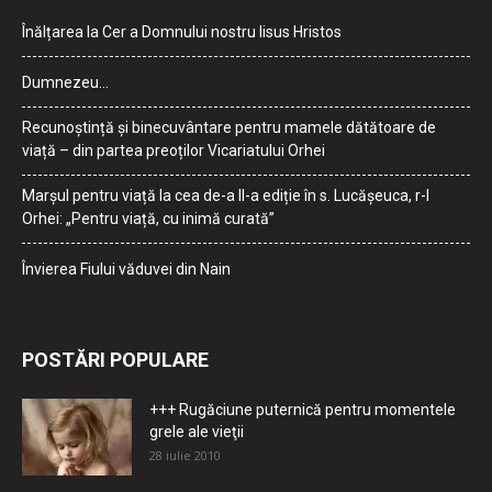
Înălțarea la Cer a Domnului nostru Iisus Hristos
Dumnezeu…
Recunoștință și binecuvântare pentru mamele dătătoare de
viață – din partea preoților Vicariatului Orhei
Marșul pentru viață la cea de-a II-a ediție în s. Lucășeuca, r-l
Orhei: „Pentru viață, cu inimă curată”
Învierea Fiului văduvei din Nain
POSTĂRI POPULARE
+++ Rugăciune puternică pentru momentele
grele ale vieţii
28 iulie 2010