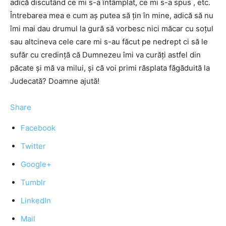
adică discutând ce mi s-a întâmplat, ce mi s-a spus , etc.
Întrebarea mea e cum aş putea să ţin în mine, adică să nu
îmi mai dau drumul la gură să vorbesc nici măcar cu soţul
sau altcineva cele care mi s-au făcut pe nedrept ci să le
sufăr cu credinţă că Dumnezeu îmi va curăţi astfel din
păcate şi mă va milui, şi că voi primi răsplata făgăduită la
Judecată? Doamne ajută!
Share
Facebook
Twitter
Google+
Tumblr
LinkedIn
Mail