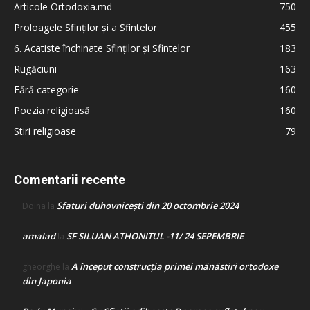
Articole Ortodoxia.md
750
Proloagele Sfinților și a Sfintelor
455
6. Acatiste închinate Sfinților și Sfintelor
183
Rugăciuni
163
Fără categorie
160
Poezia religioasă
160
Stiri religioase
79
Comentarii recente
Sfaturi duhovnicești din 20 octombrie 2024
Doina
la
amalad
SF SILUAN ATHONITUL -11/ 24 SEPEMBRIE
la
A început construcţia primei mănăstiri ortodoxe
gheorghe
la
din Japonia