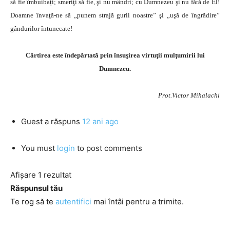
să fie îmbuibați; smeriţi să fie, şi nu mândri; cu Dumnezeu şi nu fără de El!
Doamne învaţă-ne să „punem strajă gurii noastre” şi „uşă de îngrădire”
gândurilor întunecate!
Cârtirea este îndepărtată prin însuşirea virtuţii mulţumirii lui
Dumnezeu.
Prot.Victor Mihalachi
Guest
a răspuns
12 ani ago
You must
login
to post comments
Afișare 1 rezultat
Răspunsul tău
Te rog să te
autentifici
mai întâi pentru a trimite.