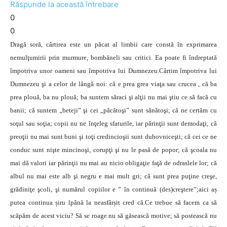
Răspunde la această întrebare
0
0
Dragă soră, cârtirea este un păcat al limbii care constă în exprimarea
nemulţumirii prin murmure, bombăneli sau critici. Ea poate fi îndreptată
împotriva unor oameni sau împotriva lui Dumnezeu.Cârtim împotriva lui
Dumnezeu şi a celor de lângă noi: că e prea grea viaţa sau crucea , că ba
prea plouă, ba nu plouă; ba suntem săraci şi alţii nu mai ştiu ce să facă cu
banii; că suntem „beteji” şi cei „păcătoşi” sunt sănătoşi; că ne certăm cu
soţul sau soţia; copii nu ne înţeleg sfaturile, iar părinţii sunt demodaţi; că
preoţii nu mai sunt buni şi toţi credincioşii sunt duhovniceşti; că cei ce ne
conduc sunt nişte mincinoşi, corupţi şi nu le pasă de popor; că şcoala nu
mai dă valori iar părinţii nu mai au nicio obligaţie faţă de odraslele lor; că
albul nu mai este alb şi negru e mai mult gri; că sunt prea puţine creşe,
grădiniţe şcoli, şi numărul copiilor e ” în continuă (des)creştere”;aici aș
putea continua șiru lpână la neasfârșit cred că.Ce trebue să facem ca să
scăpăm de acest viciu? Să se roage nu să găsească motive; să postească nu