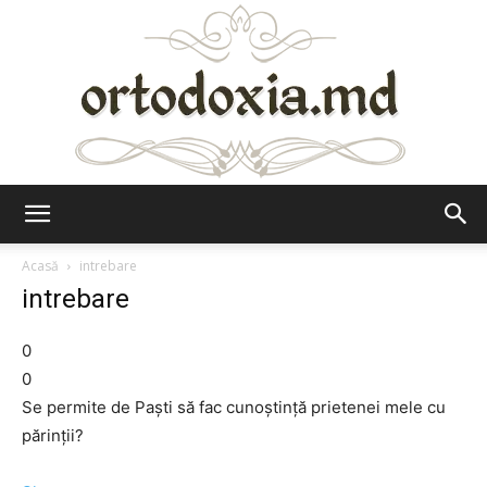
Ortodoxia.md
Acasă
intrebare
intrebare
0
0
Se permite de Paşti să fac cunoştinţă prietenei mele cu
părinţii?