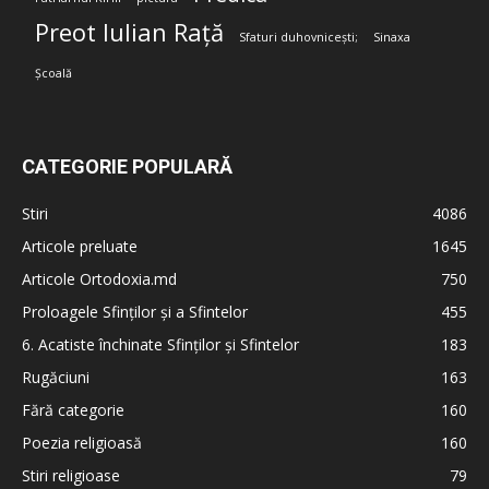
Preot Iulian Rață
Sfaturi duhovnicești;
Sinaxa
Școală
CATEGORIE POPULARĂ
Stiri
4086
Articole preluate
1645
Articole Ortodoxia.md
750
Proloagele Sfinților și a Sfintelor
455
6. Acatiste închinate Sfinților și Sfintelor
183
Rugăciuni
163
Fără categorie
160
Poezia religioasă
160
Stiri religioase
79