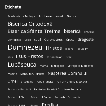
Etichete
Anul nou
avort
Academia de Teologie
Biserica
Biserica Ortodoxă
Biserica Sfânta Treime
biserică
Botezul
dragoste
copil
Coronavirus
Cruce
Conferință
Copii
Dumnezeu
Hristos
Icoana
Ierusalim
Iisus Hristos
Iisus
Ilarion Boian
Israel
Lucășeuca
mamă
Mitropolia
Mitropolia Moldovei;
Nașterea Domnului
moarte
Mântuitorul Hristos
Orhei
ortodoxia
Papa Francisc
Patriarhia de la Moscova
Patriarhia Română
Patriarhul Bisericii Ortodoxe Române
Patriarhul Chiril
Patriarhul Daniel
Patriarhul Ecumenic
Predica
Patriarhul Kirill
pictura