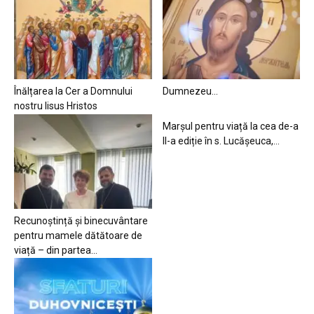
Înălțarea la Cer a Domnului
Dumnezeu…
nostru Iisus Hristos
Marșul pentru viață la cea de-a
II-a ediție în s. Lucășeuca,...
Recunoștință și binecuvântare
pentru mamele dătătoare de
viață – din partea...