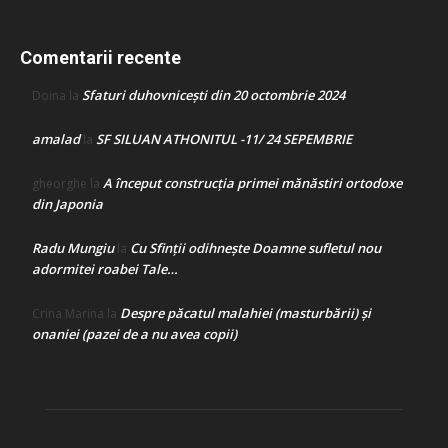
Comentarii recente
Sfaturi duhovnicești din 20 octombrie 2024
Doina
la
amalad
SF SILUAN ATHONITUL -11/ 24 SEPEMBRIE
la
A început construcţia primei mănăstiri ortodoxe
gheorghe
la
din Japonia
Radu Mungiu
Cu Sfinții odihnește Doamne sufletul nou
la
adormitei roabei Tale…
Despre păcatul malahiei (masturbării) şi
Crina Marina
la
onaniei (pazei de a nu avea copii)