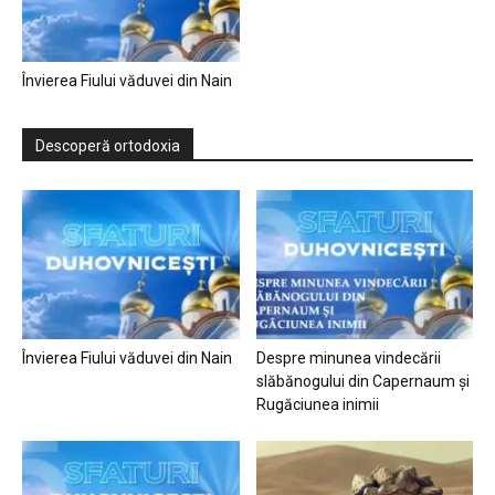
Învierea Fiului văduvei din Nain
Descoperă ortodoxia
Învierea Fiului văduvei din Nain
Despre minunea vindecării
slăbănogului din Capernaum și
Rugăciunea inimii