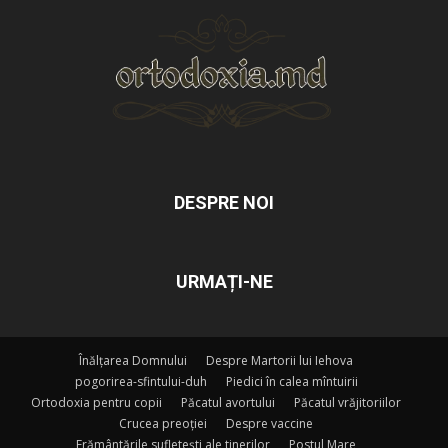
DESPRE NOI
URMAȚI-NE
Înălțarea Domnului
Despre Martorii lui Iehova
pogorirea-sfintului-duh
Piedici în calea mîntuirii
Ortodoxia pentru copii
Păcatul avortului
Păcatul vrăjitoriilor
Crucea preoției
Despre vaccine
Frământările sufletești ale tinerilor
Postul Mare