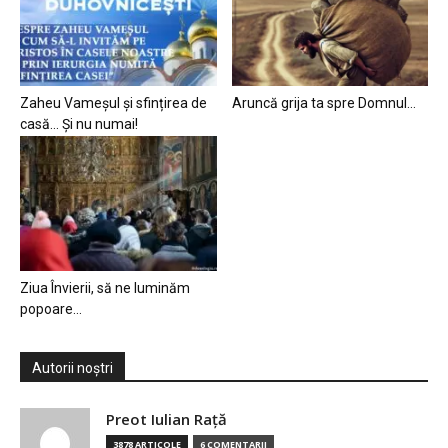
Zaheu Vameșul și sfințirea de
Aruncă grija ta spre Domnul…
casă… Și nu numai!
Ziua Învierii, să ne luminăm
popoare…
Autorii noștri
Preot Iulian Raţă
3878 ARTICOLE
6 COMENTARII