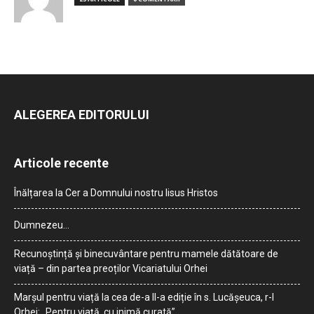
ALEGEREA EDITORULUI
Articole recente
Înălțarea la Cer a Domnului nostru Iisus Hristos
Dumnezeu…
Recunoștință și binecuvântare pentru mamele dătătoare de
viață – din partea preoților Vicariatului Orhei
Marșul pentru viață la cea de-a II-a ediție în s. Lucășeuca, r-l
Orhei: „Pentru viață, cu inimă curată”