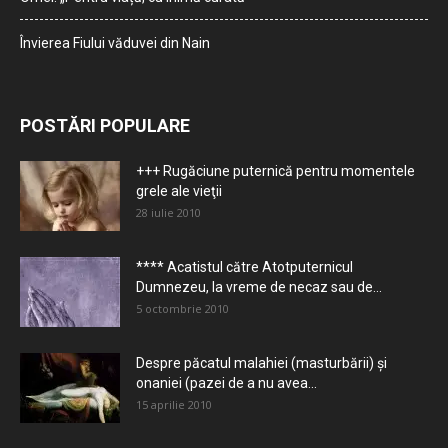
Învierea Fiului văduvei din Nain
POSTĂRI POPULARE
+++ Rugăciune puternică pentru momentele
grele ale vieţii
28 iulie 2010
**** Acatistul către Atotputernicul
Dumnezeu, la vreme de necaz sau de...
5 octombrie 2010
Despre păcatul malahiei (masturbării) şi
onaniei (pazei de a nu avea...
15 aprilie 2010