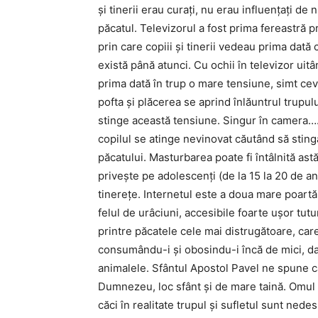
şi tinerii erau curaţi, nu erau influenţaţi de
păcatul. Televizorul a fost prima fereastră pr
prin care copiii şi tinerii vedeau prima dată
există până atunci. Cu ochii în televizor uitâ
prima dată în trup o mare tensiune, simt ceva
pofta şi plăcerea se aprind înlăuntrul trupulu
stinge această tensiune. Singur în camera….cu
copilul se atinge nevinovat căutând să stingă
păcatului. Masturbarea poate fi întâlnită astă
priveşte pe adolescenţi (de la 15 la 20 de a
tinereţe. Internetul este a doua mare poart
felul de urâciuni, accesibile foarte uşor tutu
printre păcatele cele mai distrugătoare, care 
consumându-i şi obosindu-i încă de mici, da
animalele. Sfântul Apostol Pavel ne spune că 
Dumnezeu, loc sfânt şi de mare taină. Omul n
căci în realitate trupul şi sufletul sunt nede