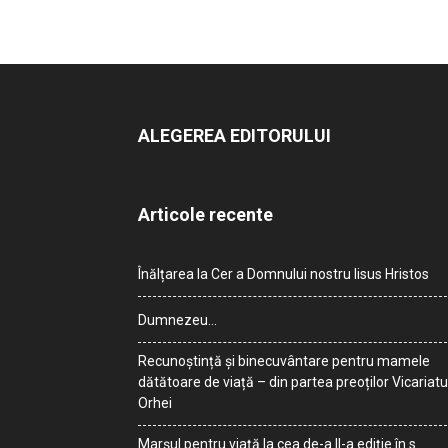
ALEGEREA EDITORULUI
Articole recente
Înălțarea la Cer a Domnului nostru Iisus Hristos
Dumnezeu…
Recunoștință și binecuvântare pentru mamele
dătătoare de viață – din partea preoților Vicariatu
Orhei
Marșul pentru viață la cea de-a II-a ediție în s.