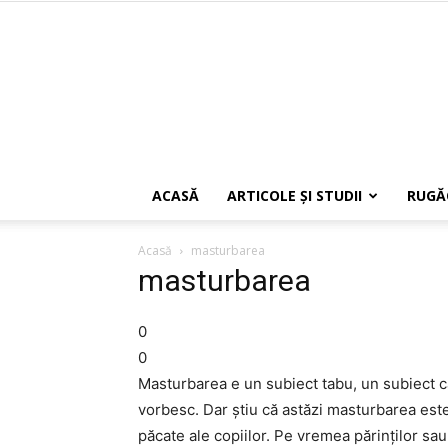
ACASĂ
ARTICOLE ŞI STUDII
RUGĂ
Acasă
masturbarea
masturbarea
0
0
Masturbarea e un subiect tabu, un subiect ca
vorbesc. Dar ştiu că astăzi masturbarea este 
păcate ale copiilor. Pe vremea părinţilor sau 