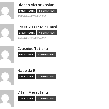
Diacon Victor Casian
581 ARTICOLE
5 COMENTARII
http://www.ortodoxia.md
Preot Victor Mihalachi
210 ARTICOLE
1 COMENTARII
http://www.ortodoxia.md
Cvasniuc Tatiana
88 ARTICOLE
0 COMENTARII
Nadejda B.
32 ARTICOLE
0 COMENTARII
Vitalii Mereutanu
23 ARTICOLE
0 COMENTARII