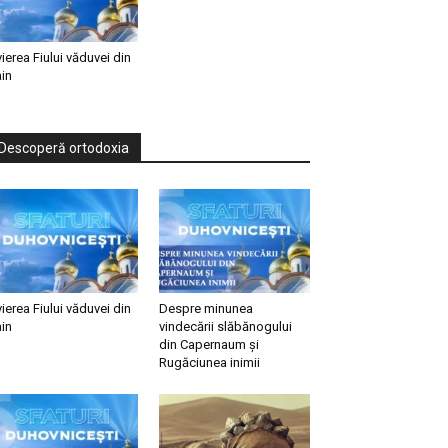
vierea Fiului văduvei din
in
Descoperă ortodoxia
vierea Fiului văduvei din
Despre minunea
in
vindecării slăbănogului
din Capernaum și
Rugăciunea inimii