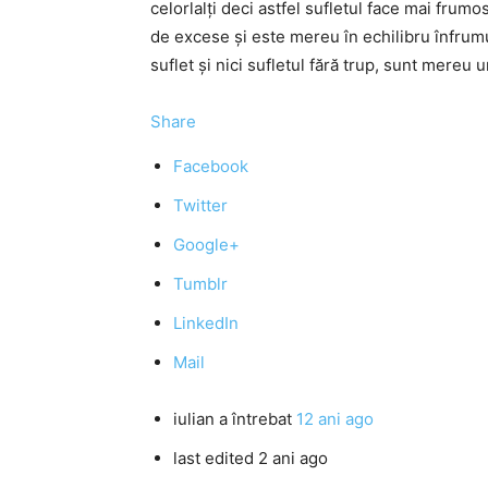
celorlalţi deci astfel sufletul face mai frumos 
de excese şi este mereu în echilibru înfrumu
suflet şi nici sufletul fără trup, sunt mereu 
Share
Facebook
Twitter
Google+
Tumblr
LinkedIn
Mail
iulian
a întrebat
12 ani ago
last edited 2 ani ago