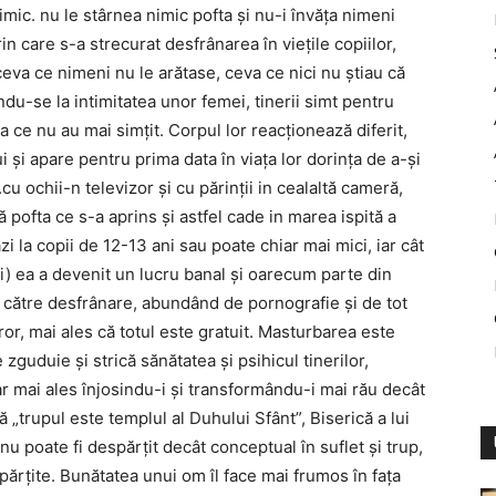
 nimic. nu le stârnea nimic pofta şi nu-i învăţa nimeni
in care s-a strecurat desfrânarea în vieţile copiilor,
 ceva ce nimeni nu le arătase, ceva ce nici nu ştiau că
ndu-se la intimitatea unor femei, tinerii simt pentru
 ce nu au mai simţit. Corpul lor reacţionează diferit,
i şi apare pentru prima data în viaţa lor dorinţa de a-şi
 ochii-n televizor şi cu părinţii in cealaltă cameră,
 pofta ce s-a aprins şi astfel cade in marea ispită a
zi la copii de 12-13 ani sau poate chiar mai mici, iar cât
ni) ea a devenit un lucru banal şi oarecum parte din
ă către desfrânare, abundând de pornografie şi de tot
ror, mai ales că totul este gratuit. Masturbarea este
zguduie şi strică sănătatea şi psihicul tinerilor,
r mai ales înjosindu-i şi transformându-i mai rău decât
„trupul este templul al Duhului Sfânt”, Biserică a lui
u poate fi despărţit decât conceptual în suflet şi trup,
spărţite. Bunătatea unui om îl face mai frumos în faţa