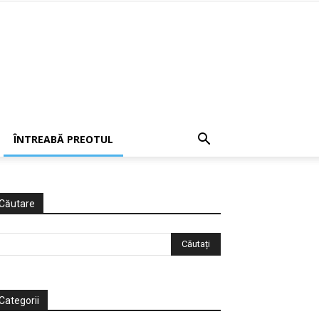
ÎNTREABĂ PREOTUL
Căutare
Categorii