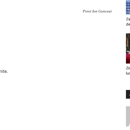
Preot Ion Goncear
Za
de
Zi
mite.
lu