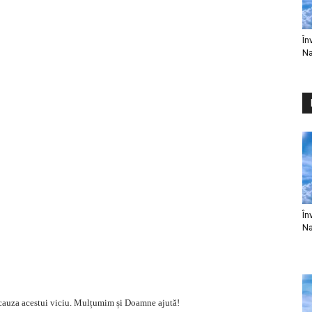
În
Na
În
Na
in cauza acestui viciu. Mulțumim și Doamne ajută!