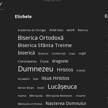
15 aprilie 2010
ă”
C
Etichete
Anul nou
avort
Academia de Teologie
Biserica
Biserica Ortodoxă
Biserica Sfânta Treime
biserică
copil
Botezul
Conferință
Copii
dragoste
Coronavirus
Cruce
Dumnezeu
Hristos
Icoana
Iisus Hristos
Ierusalim
Iisus
Lucășeuca
Ilarion Boian
Israel
mamă
Mitropolia
Mitropolia Moldovei;
moarte
Nașterea Domnului
Mântuitorul Hristos