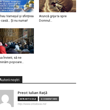
heu Vameșul și sfințirea
Aruncă grija ta spre
 casă… Și nu numai!
Domnul…
ua Învierii, să ne
minăm popoare…
Autorii noștri
Preot Iulian Raţă
3878 ARTICOLE
6 COMENTARII
http://www.ortodoxia.md