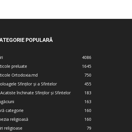
ATEGORIE POPULARĂ
iri
4086
ticole preluate
1645
ticole Ortodoxia.md
750
oloagele Sfinților și a Sfintelor
455
 Acatiste închinate Sfinților și Sfintelor
183
găciuni
163
ră categorie
160
ezia religioasă
160
iri religioase
79