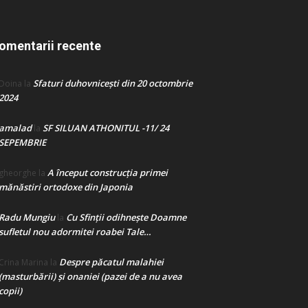
omentarii recente
Sfaturi duhovnicești din 20 octombrie
Doina
la
2024
amalad
SF SILUAN ATHONITUL -11/ 24
la
SEPEMBRIE
A început construcţia primei
gheorghe
la
mănăstiri ortodoxe din Japonia
Radu Mungiu
Cu Sfinții odihnește Doamne
la
sufletul nou adormitei roabei Tale…
Despre păcatul malahiei
Crina Marina
la
(masturbării) şi onaniei (pazei de a nu avea
copii)