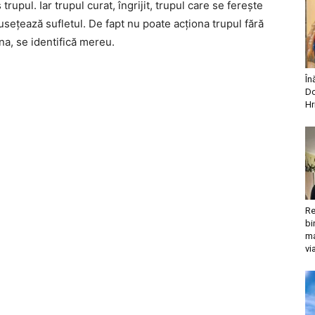
trupul. Iar trupul curat, îngrijit, trupul care se fereşte
seţează sufletul. De fapt nu poate acţiona trupul fără
una, se identifică mereu.
În
Do
Hr
Re
bi
ma
vi