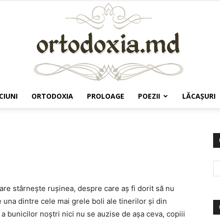
CIUNI
ORTODOXIA
PROLOAGE
POEZII
LĂCAŞURI
Ortodoxia.md
re stârneşte ruşinea, despre care aş fi dorit să nu
una dintre cele mai grele boli ale tinerilor şi din
a bunicilor noştri nici nu se auzise de aşa ceva, copiii