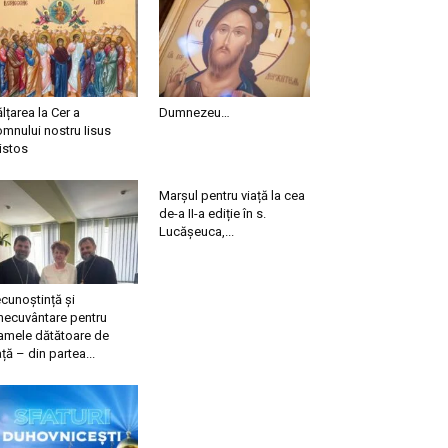
ălțarea la Cer a
Dumnezeu…
mnului nostru Iisus
istos
Marșul pentru viață la cea
de-a II-a ediție în s.
Lucășeuca,...
cunoștință și
necuvântare pentru
mele dătătoare de
ață – din partea...