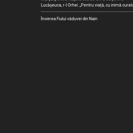
Lucășeuca, r-l Orhei: „Pentru viață, cu inimă curat
Învierea Fiului văduvei din Nain