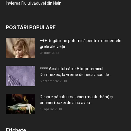
Învierea Fiului văduvei din Nain
POSTĂRI POPULARE
+++ Rugăciune puternică pentru momentele
grele ale vieţii
28 iulie 2010
**** Acatistul către Atotputernicul
Dumnezeu, la vreme de necaz sau de...
5 octombrie 2010
Despre păcatul malahiei (masturbării) şi
onaniei (pazei de a nu avea...
15 aprilie 2010
Etichete