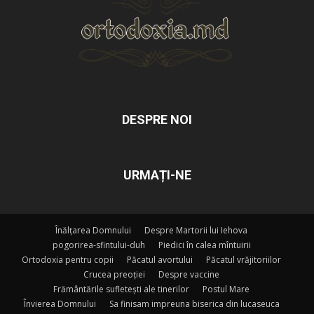
DESPRE NOI
URMAȚI-NE
Înălțarea Domnului
Despre Martorii lui Iehova
pogorirea-sfintului-duh
Piedici în calea mîntuirii
Ortodoxia pentru copii
Păcatul avortului
Păcatul vrăjitoriilor
Crucea preoției
Despre vaccine
Frământările sufletești ale tinerilor
Postul Mare
Învierea Domnului
Sa finisam impreuna biserica din lucaseuca