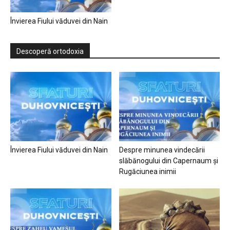
Învierea Fiului văduvei din Nain
Descoperă ortodoxia
Învierea Fiului văduvei din Nain
Despre minunea vindecării
slăbănogului din Capernaum și
Rugăciunea inimii