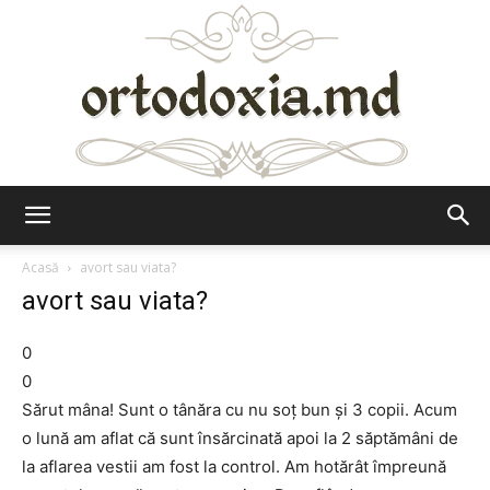
Ortodoxia.md
Acasă
avort sau viata?
avort sau viata?
0
0
Sărut mâna! Sunt o tânăra cu nu soţ bun şi 3 copii. Acum
o lună am aflat că sunt însărcinată apoi la 2 săptămâni de
la aflarea vestii am fost la control. Am hotărât împreună