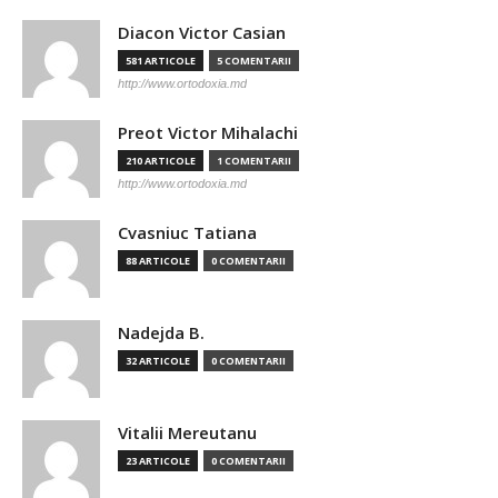
Diacon Victor Casian
581 ARTICOLE
5 COMENTARII
http://www.ortodoxia.md
Preot Victor Mihalachi
210 ARTICOLE
1 COMENTARII
http://www.ortodoxia.md
Cvasniuc Tatiana
88 ARTICOLE
0 COMENTARII
Nadejda B.
32 ARTICOLE
0 COMENTARII
Vitalii Mereutanu
23 ARTICOLE
0 COMENTARII