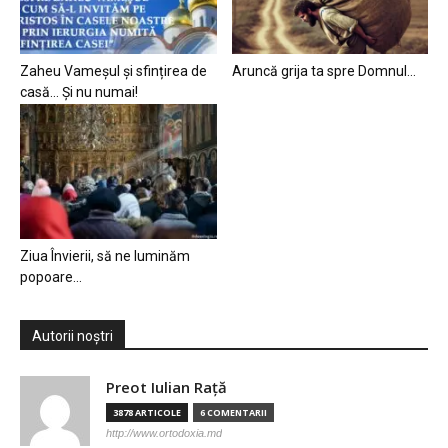
Zaheu Vameșul și sfințirea de
Aruncă grija ta spre Domnul…
casă… Și nu numai!
Ziua Învierii, să ne luminăm
popoare…
Autorii noștri
Preot Iulian Raţă
3878 ARTICOLE
6 COMENTARII
http://www.ortodoxia.md