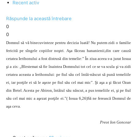
Recent activ
Răspunde la această întrebare
0
0
Domnul să vă binecuvinteze pentru decizia luată! Nu putem zidi o familie
fericită pe sîngele copiilor noştri. Aşa făceau hananienii,din care cauză
cetatea Ierihonului a fost distrusă din temelie:” În ziua aceea s-a jurat Iosua
şi a zis: „Blestemat să fie înaintea Domnului tot cel ce se va scula şi va zidi
cetatea aceasta a Ierihonului: pe fiul său cel întâi-născut să pună temeliile
ei, iar porţile ei să le aşeze pe fiul său cel mai mic”. Şi aşa a şi făcut Ozan
din Betel. Acesta pe Abiron, întâiul său născut, a pus temeliile ei, şi pe fiul
său cel mai mic a aşezat porţile ei.”( Iosua 6,26)Să ne ferească Domnul de
aşa ceva.
Preot Ion Goncear