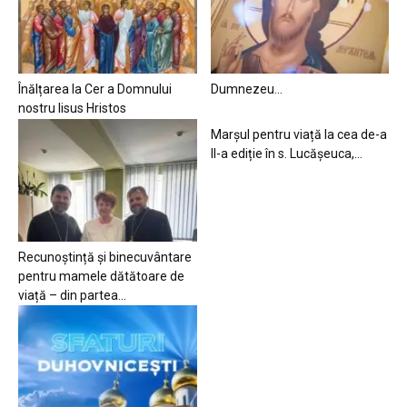
Înălțarea la Cer a Domnului
Dumnezeu…
nostru Iisus Hristos
Marșul pentru viață la cea de-a
II-a ediție în s. Lucășeuca,...
Recunoștință și binecuvântare
pentru mamele dătătoare de
viață – din partea...