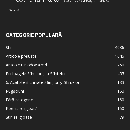
Sfaturi duhovnicești;
Sinaxa
Școală
CATEGORIE POPULARĂ
Stiri
4086
Articole preluate
1645
Articole Ortodoxia.md
750
Proloagele Sfinților și a Sfintelor
455
6. Acatiste închinate Sfinților și Sfintelor
183
Rugăciuni
163
Fără categorie
160
Poezia religioasă
160
Stiri religioase
79