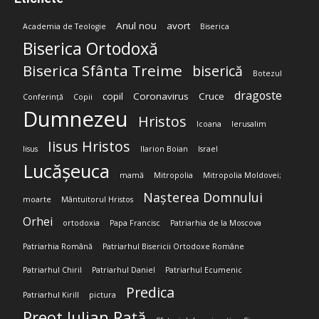
Anul nou
avort
Academia de Teologie
Biserica
Biserica Ortodoxă
Biserica Sfânta Treime
biserică
Botezul
dragoste
copil
Coronavirus
Cruce
Conferință
Copii
Dumnezeu
Hristos
Icoana
Ierusalim
Iisus Hristos
Iisus
Ilarion Boian
Israel
Lucășeuca
mamă
Mitropolia
Mitropolia Moldovei;
Nașterea Domnului
moarte
Mântuitorul Hristos
Orhei
ortodoxia
Papa Francisc
Patriarhia de la Moscova
Patriarhia Română
Patriarhul Bisericii Ortodoxe Române
Patriarhul Chiril
Patriarhul Daniel
Patriarhul Ecumenic
Predica
Patriarhul Kirill
pictura
Preot Iulian Rață