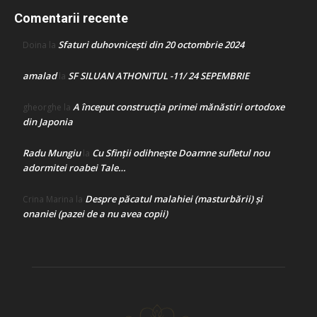
Comentarii recente
Sfaturi duhovnicești din 20 octombrie 2024
Doina
la
amalad
SF SILUAN ATHONITUL -11/ 24 SEPEMBRIE
la
A început construcţia primei mănăstiri ortodoxe
gheorghe
la
din Japonia
Radu Mungiu
Cu Sfinții odihnește Doamne sufletul nou
la
adormitei roabei Tale…
Despre păcatul malahiei (masturbării) şi
Crina Marina
la
onaniei (pazei de a nu avea copii)