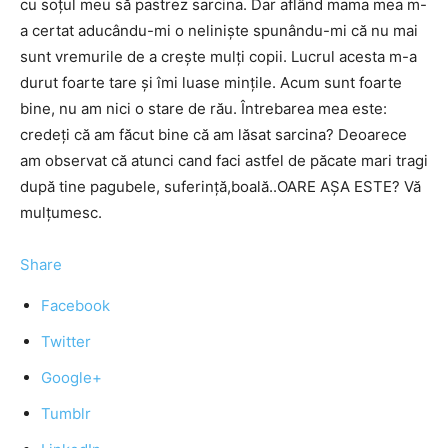
cu soţul meu să pastrez sarcina. Dar aflând mama mea m-
a certat aducându-mi o nelinişte spunându-mi că nu mai
sunt vremurile de a creşte mulţi copii. Lucrul acesta m-a
durut foarte tare şi îmi luase minţile. Acum sunt foarte
bine, nu am nici o stare de rău. Întrebarea mea este:
credeţi că am făcut bine că am lăsat sarcina? Deoarece
am observat că atunci cand faci astfel de păcate mari tragi
după tine pagubele, suferinţă,boală..OARE AŞA ESTE? Vă
mulţumesc.
Share
Facebook
Twitter
Google+
Tumblr