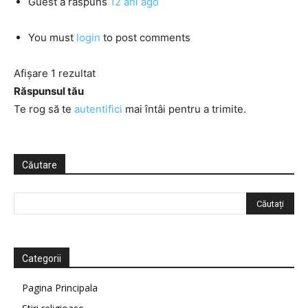
Guest
a răspuns
12 ani ago
You must
login
to post comments
Afișare 1 rezultat
Răspunsul tău
Te rog să te
autentifici
mai întâi pentru a trimite.
Căutare
Categorii
Pagina Principala