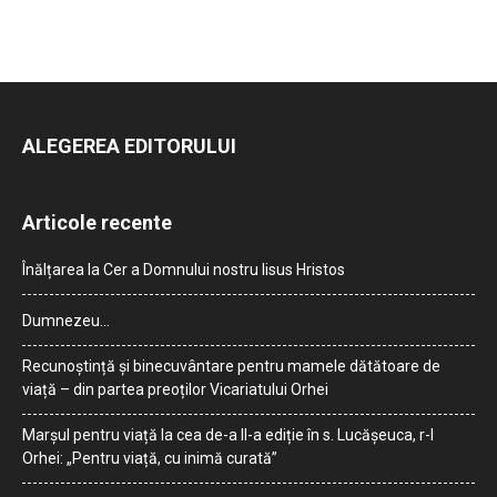
ALEGEREA EDITORULUI
Articole recente
Înălțarea la Cer a Domnului nostru Iisus Hristos
Dumnezeu…
Recunoștință și binecuvântare pentru mamele dătătoare de
viață – din partea preoților Vicariatului Orhei
Marșul pentru viață la cea de-a II-a ediție în s. Lucășeuca, r-l
Orhei: „Pentru viață, cu inimă curată”