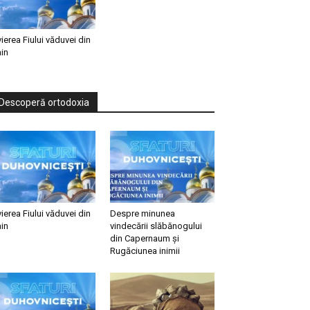
vierea Fiului văduvei din
in
Descoperă ortodoxia
vierea Fiului văduvei din
Despre minunea
in
vindecării slăbănogului
din Capernaum și
Rugăciunea inimii