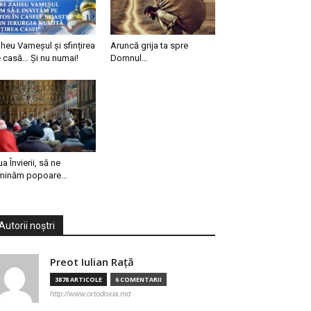
heu Vameșul și sfințirea
Aruncă grija ta spre
 casă… Și nu numai!
Domnul…
ua Învierii, să ne
minăm popoare…
Autorii noștri
Preot Iulian Raţă
3878 ARTICOLE
6 COMENTARII
http://www.ortodoxia.md