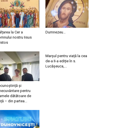
ălțarea la Cer a
Dumnezeu…
mnului nostru Iisus
istos
Marșul pentru viață la cea
de-a II-a ediție în s.
Lucășeuca,...
cunoștință și
necuvântare pentru
mele dătătoare de
ață – din partea...