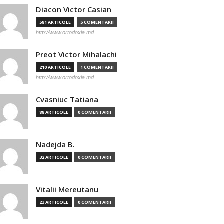
Diacon Victor Casian
581 ARTICOLE
5 COMENTARII
http://www.ortodoxia.md
Preot Victor Mihalachi
210 ARTICOLE
1 COMENTARII
http://www.ortodoxia.md
Cvasniuc Tatiana
88 ARTICOLE
0 COMENTARII
Nadejda B.
32 ARTICOLE
0 COMENTARII
Vitalii Mereutanu
23 ARTICOLE
0 COMENTARII