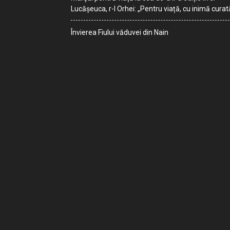
Lucășeuca, r-l Orhei: „Pentru viață, cu inimă curat
Învierea Fiului văduvei din Nain