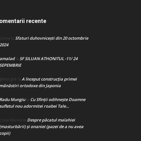
omentarii recente
Sfaturi duhovnicești din 20 octombrie
Doina
la
2024
amalad
SF SILUAN ATHONITUL -11/ 24
la
SEPEMBRIE
A început construcţia primei
gheorghe
la
mănăstiri ortodoxe din Japonia
Radu Mungiu
Cu Sfinții odihnește Doamne
la
sufletul nou adormitei roabei Tale…
Despre păcatul malahiei
Crina Marina
la
(masturbării) şi onaniei (pazei de a nu avea
copii)