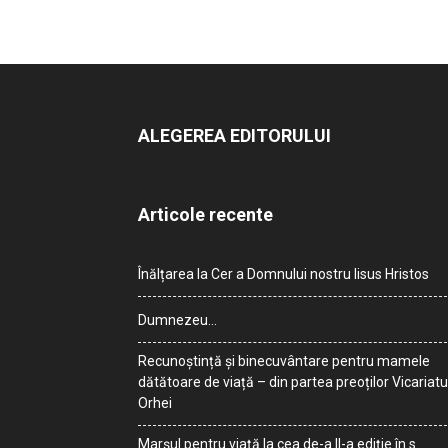
ALEGEREA EDITORULUI
Articole recente
Înălțarea la Cer a Domnului nostru Iisus Hristos
Dumnezeu…
Recunoștință și binecuvântare pentru mamele
dătătoare de viață – din partea preoților Vicariatu
Orhei
Marșul pentru viață la cea de-a II-a ediție în s.