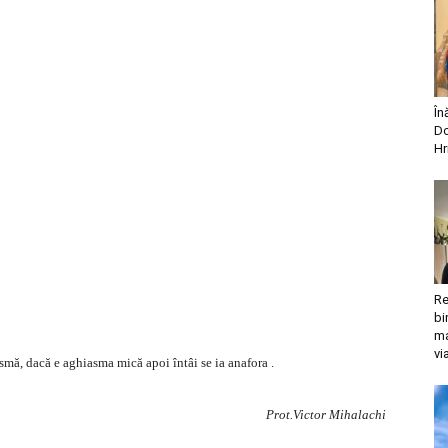
În
Do
Hr
Re
bi
ma
vi
smă, dacă e aghiasma mică apoi întâi se ia anafora .
Prot.Victor Mihalachi