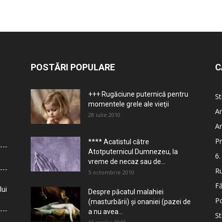
POSTĂRI POPULARE
C
+++ Rugăciune puternică pentru
St
momentele grele ale vieţii
Ar
28 iulie 2010
Ar
Pr
**** Acatistul către
Atotputernicul Dumnezeu, la
6.
vreme de necaz sau de...
Ru
5 octombrie 2010
Fă
lui
Despre păcatul malahiei
Po
(masturbării) şi onaniei (pazei de
a nu avea...
St