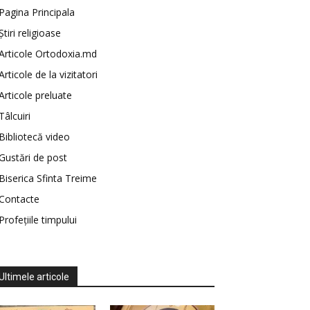
Pagina Principala
Știri religioase
Articole Ortodoxia.md
Articole de la vizitatori
Articole preluate
Tâlcuiri
Bibliotecă video
Gustări de post
Biserica Sfinta Treime
Contacte
Profețiile timpului
Ultimele articole