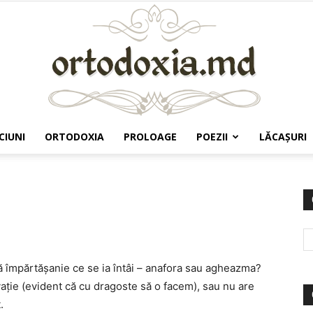
CIUNI
ORTODOXIA
PROLOAGE
POEZII
LĂCAŞURI
Ortodoxia.md
ă împărtăşanie ce se ia întâi – anafora sau agheazma?
aţie (evident că cu dragoste să o facem), sau nu are
.