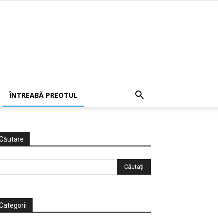
ÎNTREABĂ PREOTUL
Căutare
Categorii