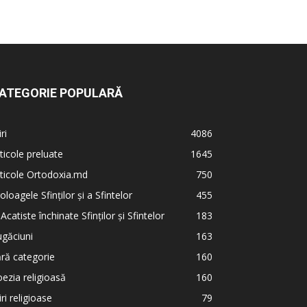
ATEGORIE POPULARĂ
iri
4086
ticole preluate
1645
ticole Ortodoxia.md
750
oloagele Sfinților și a Sfintelor
455
 Acatiste închinate Sfinților și Sfintelor
183
găciuni
163
ră categorie
160
ezia religioasă
160
iri religioase
79