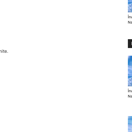
În
Na
mite.
În
Na