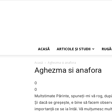
ACASĂ
ARTICOLE ŞI STUDII
RUGĂ
Acasă
Aghezma si anafora
Aghezma si anafora
0
0
Multstimate Părinte, spuneţi-mi vă rog, dup
Şi dacă se greşeşte, e bine să facem observ
importanţă ce se ia întâi. Vă mulţumesc mult