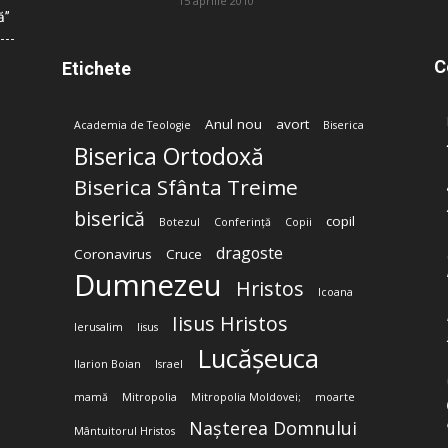
15 aprilie 2010
ă”
C
Etichete
Anul nou
avort
Academia de Teologie
Biserica
Biserica Ortodoxă
Biserica Sfânta Treime
biserică
copil
Botezul
Conferință
Copii
dragoste
Coronavirus
Cruce
Dumnezeu
Hristos
Icoana
Iisus Hristos
Ierusalim
Iisus
Lucășeuca
Ilarion Boian
Israel
mamă
Mitropolia
Mitropolia Moldovei;
moarte
Nașterea Domnului
Mântuitorul Hristos