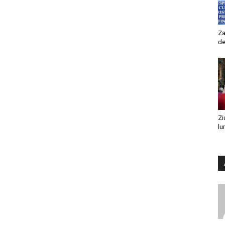
Za
de
Zi
lu