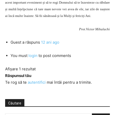
acest important eveniment și să te rogi Domnului să te înzestreze cu răbdare
și multă înțelpciune că tare mare nevoie vei avea de ele, iar zile de naștere
ai încă multe înainte. Să fii sănătoasă și la Mulți și fericiți Ani.
Prot.Victor Mihalachi
Guest
a răspuns
12 ani ago
You must
login
to post comments
Afișare 1 rezultat
Răspunsul tău
Te rog să te
autentifici
mai întâi pentru a trimite.
Căutare