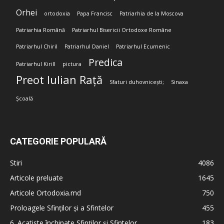
Orhei
ortodoxia
Papa Francisc
Patriarhia de la Moscova
Patriarhia Română
Patriarhul Bisericii Ortodoxe Române
Patriarhul Chiril
Patriarhul Daniel
Patriarhul Ecumenic
Predica
Patriarhul Kirill
pictura
Preot Iulian Rață
Sfaturi duhovnicești;
Sinaxa
Școală
CATEGORIE POPULARĂ
Stiri
4086
Articole preluate
1645
Articole Ortodoxia.md
750
Proloagele Sfinților și a Sfintelor
455
6. Acatiste închinate Sfinților și Sfintelor
183