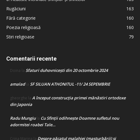
Rugăciuni
163
Fără categorie
160
Poezia religioasă
160
Stiri religioase
79
Comentarii recente
Sfaturi duhovnicești din 20 octombrie 2024
Doina
la
amalad
SF SILUAN ATHONITUL -11/ 24 SEPEMBRIE
la
A început construcţia primei mănăstiri ortodoxe
gheorghe
la
din Japonia
Radu Mungiu
Cu Sfinții odihnește Doamne sufletul nou
la
adormitei roabei Tale…
Despre păcatul malahiei (masturbării) şi
Crina Marina
la