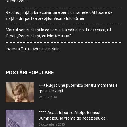
Dumnezeu…
Recunoștință și binecuvântare pentru mamele dătătoare de
viață – din partea preoților Vicariatului Orhei
Marșul pentru viață la cea de-a II-a ediție în s. Lucășeuca, r-l
Orhei: „Pentru viață, cu inimă curată”
Învierea Fiului văduvei din Nain
POSTĂRI POPULARE
+++ Rugăciune puternică pentru momentele
grele ale vieţii
28 iulie 2010
**** Acatistul către Atotputernicul
Dumnezeu, la vreme de necaz sau de...
5 octombrie 2010