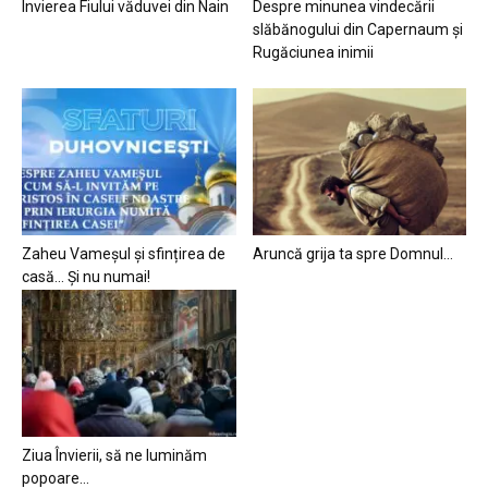
Învierea Fiului văduvei din Nain
Despre minunea vindecării
slăbănogului din Capernaum și
Rugăciunea inimii
Zaheu Vameșul și sfințirea de
Aruncă grija ta spre Domnul…
casă… Și nu numai!
Ziua Învierii, să ne luminăm
popoare…