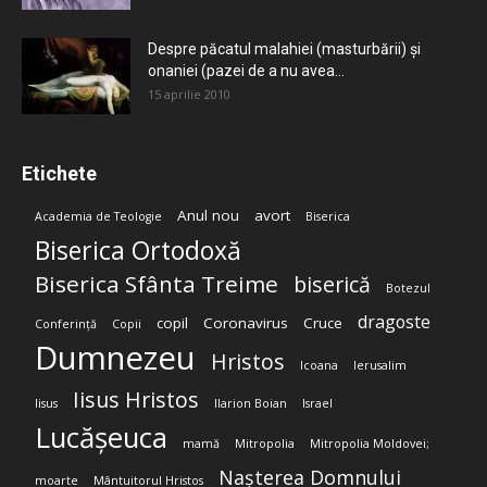
Despre păcatul malahiei (masturbării) şi
onaniei (pazei de a nu avea...
15 aprilie 2010
Etichete
Anul nou
avort
Academia de Teologie
Biserica
Biserica Ortodoxă
Biserica Sfânta Treime
biserică
Botezul
dragoste
copil
Coronavirus
Cruce
Conferință
Copii
Dumnezeu
Hristos
Icoana
Ierusalim
Iisus Hristos
Iisus
Ilarion Boian
Israel
Lucășeuca
mamă
Mitropolia
Mitropolia Moldovei;
Nașterea Domnului
moarte
Mântuitorul Hristos