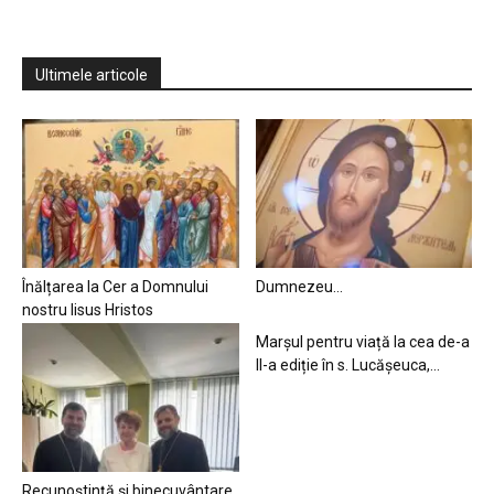
Ultimele articole
Înălțarea la Cer a Domnului
Dumnezeu…
nostru Iisus Hristos
Marșul pentru viață la cea de-a
II-a ediție în s. Lucășeuca,...
Recunoștință și binecuvântare