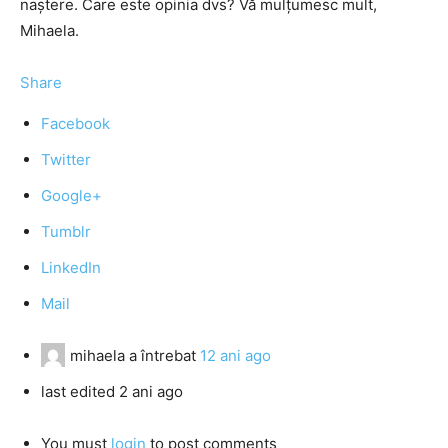
naştere. Care este opinia dvs? Vă mulţumesc mult,
Mihaela.
Share
Facebook
Twitter
Google+
Tumblr
LinkedIn
Mail
mihaela
a întrebat
12 ani ago
last edited 2 ani ago
You must
login
to post comments