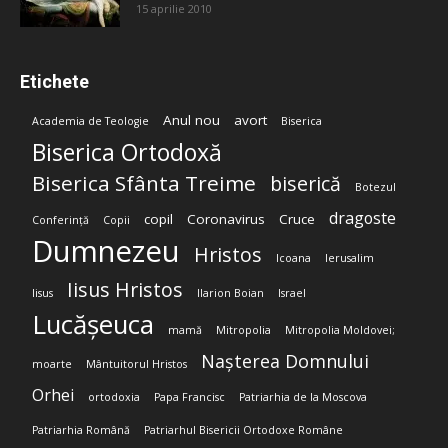
15 aprilie 2010
Etichete
Anul nou
avort
Academia de Teologie
Biserica
Biserica Ortodoxă
Biserica Sfânta Treime
biserică
Botezul
dragoste
copil
Coronavirus
Cruce
Conferință
Copii
Dumnezeu
Hristos
Icoana
Ierusalim
Iisus Hristos
Iisus
Ilarion Boian
Israel
Lucășeuca
mamă
Mitropolia
Mitropolia Moldovei;
Nașterea Domnului
moarte
Mântuitorul Hristos
Orhei
ortodoxia
Papa Francisc
Patriarhia de la Moscova
Patriarhia Română
Patriarhul Bisericii Ortodoxe Române