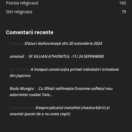
Poezia religioasă
160
Stiri religioase
79
Comentarii recente
Sfaturi duhovnicești din 20 octombrie 2024
Doina
la
amalad
SF SILUAN ATHONITUL -11/ 24 SEPEMBRIE
la
A început construcţia primei mănăstiri ortodoxe
gheorghe
la
din Japonia
Radu Mungiu
Cu Sfinții odihnește Doamne sufletul nou
la
adormitei roabei Tale…
Despre păcatul malahiei (masturbării) şi
Crina Marina
la
onaniei (pazei de a nu avea copii)