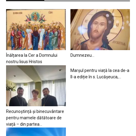
Înălțarea la Cer a Domnului
Dumnezeu…
nostru Iisus Hristos
Marșul pentru viață la cea de-a
II-a ediție în s. Lucășeuca,...
Recunoștință și binecuvântare
pentru mamele dătătoare de
viață – din partea...