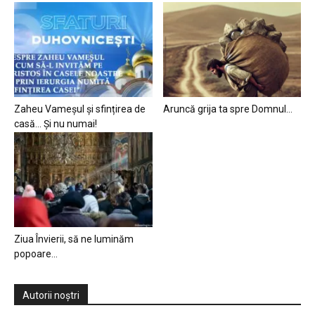
Zaheu Vameșul și sfințirea de
Aruncă grija ta spre Domnul…
casă… Și nu numai!
Ziua Învierii, să ne luminăm
popoare…
Autorii noștri