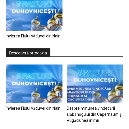
Învierea Fiului văduvei din Nain
Descoperă ortodoxia
Învierea Fiului văduvei din Nain
Despre minunea vindecării
slăbănogului din Capernaum și
Rugăciunea inimii