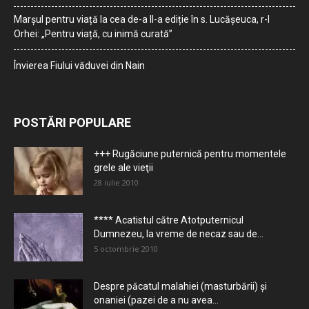
Marșul pentru viață la cea de-a II-a ediție în s. Lucășeuca, r-l
Orhei: „Pentru viață, cu inimă curată”
Învierea Fiului văduvei din Nain
POSTĂRI POPULARE
+++ Rugăciune puternică pentru momentele
grele ale vieţii
28 iulie 2010
**** Acatistul către Atotputernicul
Dumnezeu, la vreme de necaz sau de...
5 octombrie 2010
Despre păcatul malahiei (masturbării) şi
onaniei (pazei de a nu avea...