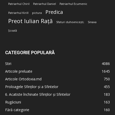
Patriarhul Chiril
Patriarhul Daniel
Patriarhul Ecumenic
Predica
Patriarhul Kirill
pictura
Preot Iulian Rață
Sfaturi duhovnicești;
Sinaxa
Școală
CATEGORIE POPULARĂ
Stiri
4086
Articole preluate
1645
Articole Ortodoxia.md
750
Proloagele Sfinților și a Sfintelor
455
6. Acatiste închinate Sfinților și Sfintelor
183
Rugăciuni
163
Fără categorie
160