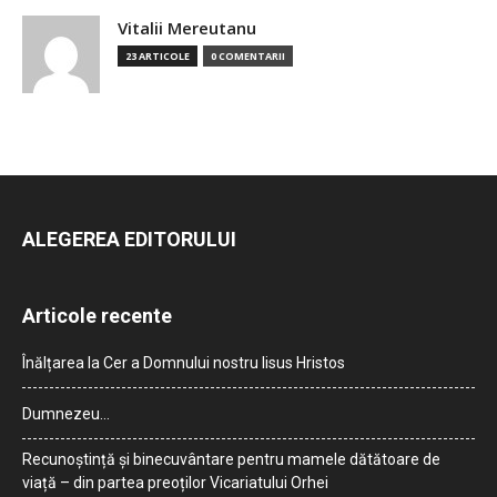
Vitalii Mereutanu
23 ARTICOLE
0 COMENTARII
ALEGEREA EDITORULUI
Articole recente
Înălțarea la Cer a Domnului nostru Iisus Hristos
Dumnezeu…
Recunoștință și binecuvântare pentru mamele dătătoare de
viață – din partea preoților Vicariatului Orhei