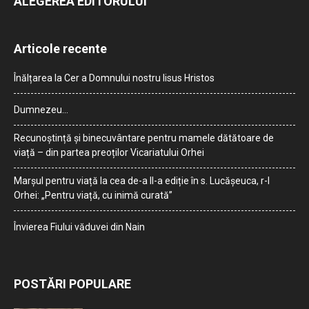
ALEGEREA EDITORULUI
Articole recente
Înălțarea la Cer a Domnului nostru Iisus Hristos
Dumnezeu…
Recunoștință și binecuvântare pentru mamele dătătoare de
viață – din partea preoților Vicariatului Orhei
Marșul pentru viață la cea de-a II-a ediție în s. Lucășeuca, r-l
Orhei: „Pentru viață, cu inimă curată”
Învierea Fiului văduvei din Nain
POSTĂRI POPULARE