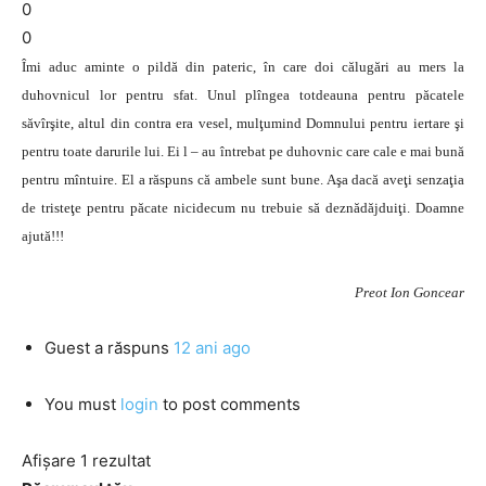
0
0
Îmi aduc aminte o pildă din pateric, în care doi călugări au mers la
duhovnicul lor pentru sfat. Unul plîngea totdeauna pentru păcatele
săvîrşite, altul din contra era vesel, mulţumind Domnului pentru iertare şi
pentru toate darurile lui. Ei l – au întrebat pe duhovnic care cale e mai bună
pentru mîntuire. El a răspuns că ambele sunt bune. Aşa dacă aveţi senzaţia
de tristeţe pentru păcate nicidecum nu trebuie să deznădăjduiţi. Doamne
ajută!!!
Preot Ion Goncear
Guest
a răspuns
12 ani ago
You must
login
to post comments
Afișare 1 rezultat