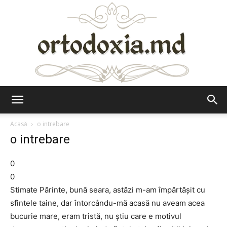
Ortodoxia.md
Acasă
o intrebare
o intrebare
0
0
Stimate Părinte, bună seara, astăzi m-am împărtăşit cu
sfintele taine, dar întorcându-mă acasă nu aveam acea
bucurie mare, eram tristă, nu ştiu care e motivul