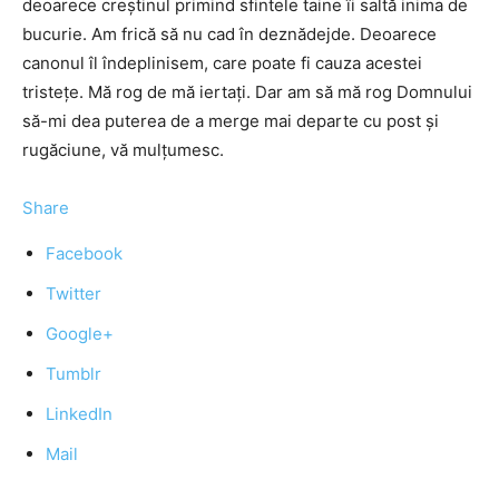
deoarece creştinul primind sfintele taine îi saltă inima de
bucurie. Am frică să nu cad în deznădejde. Deoarece
canonul îl îndeplinisem, care poate fi cauza acestei
tristeţe. Mă rog de mă iertaţi. Dar am să mă rog Domnului
să-mi dea puterea de a merge mai departe cu post şi
rugăciune, vă mulţumesc.
Share
Facebook
Twitter
Google+
Tumblr
LinkedIn
Mail