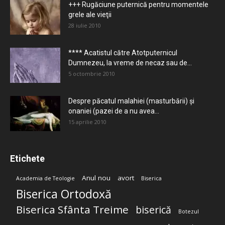
+++ Rugăciune puternică pentru momentele
grele ale vieţii
28 iulie 2010
**** Acatistul către Atotputernicul
Dumnezeu, la vreme de necaz sau de...
5 octombrie 2010
Despre păcatul malahiei (masturbării) şi
onaniei (pazei de a nu avea...
15 aprilie 2010
Etichete
Anul nou
avort
Academia de Teologie
Biserica
Biserica Ortodoxă
Biserica Sfânta Treime
biserică
Botezul