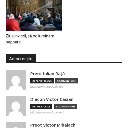
Ziua Învierii, să ne luminăm
popoare…
Autorii noștri
Preot Iulian Raţă
3878 ARTICOLE
6 COMENTARII
http://www.ortodoxia.md
Diacon Victor Casian
581 ARTICOLE
5 COMENTARII
http://www.ortodoxia.md
Preot Victor Mihalachi