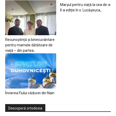
Marșul pentru viață la cea de-a
II-a ediție în s. Lucășeuca,...
Recunoștință și binecuvântare
pentru mamele dătătoare de
viață – din partea...
Învierea Fiului văduvei din Nain
Descoperă ortodoxia