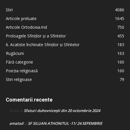
Stiri
4086
Articole preluate
1645
Articole Ortodoxia.md
750
Proloagele Sfinților și a Sfintelor
455
6. Acatiste închinate Sfinților și Sfintelor
183
Rugăciuni
163
Fără categorie
160
Poezia religioasă
160
Stiri religioase
79
Comentarii recente
Sfaturi duhovnicești din 20 octombrie 2024
Doina
la
amalad
SF SILUAN ATHONITUL -11/ 24 SEPEMBRIE
la