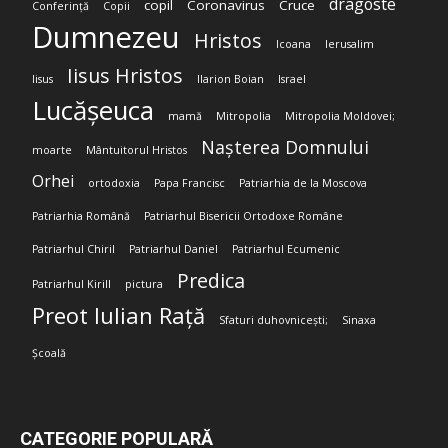
dragoste
copil
Coronavirus
Cruce
Conferință
Copii
Dumnezeu
Hristos
Icoana
Ierusalim
Iisus Hristos
Iisus
Ilarion Boian
Israel
Lucășeuca
mamă
Mitropolia
Mitropolia Moldovei;
Nașterea Domnului
moarte
Mântuitorul Hristos
Orhei
ortodoxia
Papa Francisc
Patriarhia de la Moscova
Patriarhia Română
Patriarhul Bisericii Ortodoxe Române
Patriarhul Chiril
Patriarhul Daniel
Patriarhul Ecumenic
Predica
Patriarhul Kirill
pictura
Preot Iulian Rață
Sfaturi duhovnicești;
Sinaxa
Școală
CATEGORIE POPULARĂ