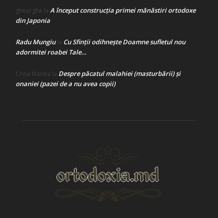
A început construcţia primei mănăstiri ortodoxe
gheorghe
la
din Japonia
Radu Mungiu
Cu Sfinții odihnește Doamne sufletul nou
la
adormitei roabei Tale…
Despre păcatul malahiei (masturbării) şi
Crina Marina
la
onaniei (pazei de a nu avea copii)