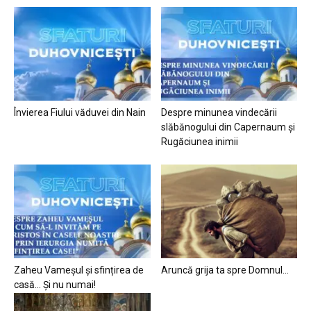
Învierea Fiului văduvei din Nain
Despre minunea vindecării
slăbănogului din Capernaum și
Rugăciunea inimii
Zaheu Vameșul și sfințirea de
Aruncă grija ta spre Domnul…
casă… Și nu numai!