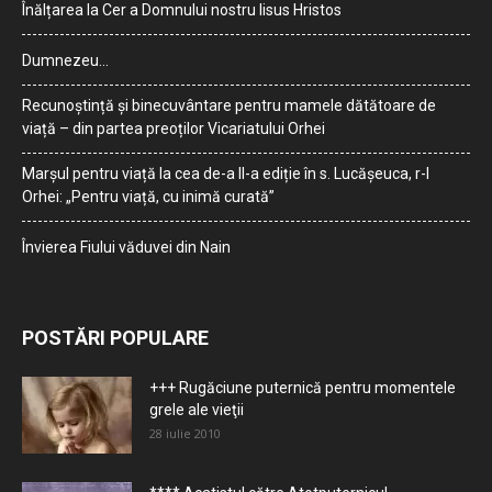
Înălțarea la Cer a Domnului nostru Iisus Hristos
Dumnezeu…
Recunoștință și binecuvântare pentru mamele dătătoare de
viață – din partea preoților Vicariatului Orhei
Marșul pentru viață la cea de-a II-a ediție în s. Lucășeuca, r-l
Orhei: „Pentru viață, cu inimă curată”
Învierea Fiului văduvei din Nain
POSTĂRI POPULARE
+++ Rugăciune puternică pentru momentele
grele ale vieţii
28 iulie 2010