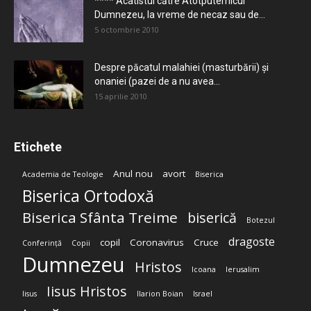
**** Acatistul către Atotputernicul
Dumnezeu, la vreme de necaz sau de...
5 octombrie 2010
Despre păcatul malahiei (masturbării) şi
onaniei (pazei de a nu avea...
15 aprilie 2010
Etichete
Anul nou
avort
Academia de Teologie
Biserica
Biserica Ortodoxă
Biserica Sfânta Treime
biserică
Botezul
dragoste
copil
Coronavirus
Cruce
Conferință
Copii
Dumnezeu
Hristos
Icoana
Ierusalim
Iisus Hristos
Iisus
Ilarion Boian
Israel