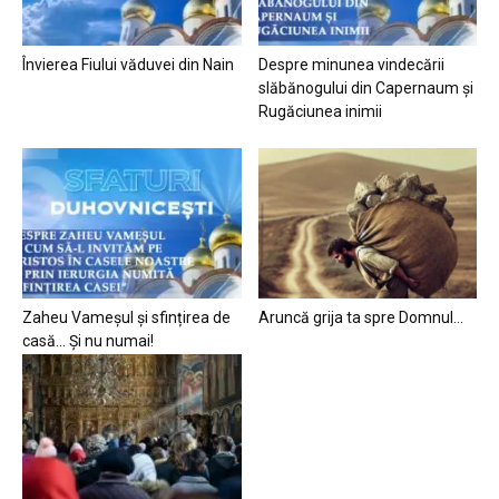
Învierea Fiului văduvei din Nain
Despre minunea vindecării
slăbănogului din Capernaum și
Rugăciunea inimii
Zaheu Vameșul și sfințirea de
Aruncă grija ta spre Domnul…
casă… Și nu numai!