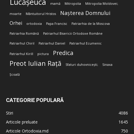
Lucășeuca
mamă
Mitropolia
Mitropolia Moldovei;
Nașterea Domnului
moarte
Mântuitorul Hristos
Orhei
ortodoxia
Papa Francisc
Patriarhia de la Moscova
Patriarhia Română
Patriarhul Bisericii Ortodoxe Române
Patriarhul Chiril
Patriarhul Daniel
Patriarhul Ecumenic
Predica
Patriarhul Kirill
pictura
Preot Iulian Rață
Sfaturi duhovnicești;
Sinaxa
Școală
CATEGORIE POPULARĂ
Stiri
4086
Articole preluate
1645
Articole Ortodoxia.md
750