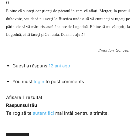
0
E bine că sunteţi conştienţi de păcatul în care vă aflaţi. Mergeţi la preotul
duhovnic, sau dacă nu aveţi la Biserica unde o să vă cununaţi şi rugaţi pe
părintele să vă mărturisească ănainte de Logodnă. E bine să nu vă opriţi la
Logodnă, ci să faceţi şi Cununia. Doamne ajută!
Preot Ion Goncear
Guest
a răspuns
12 ani ago
You must
login
to post comments
Afișare 1 rezultat
Răspunsul tău
Te rog să te
autentifici
mai întâi pentru a trimite.