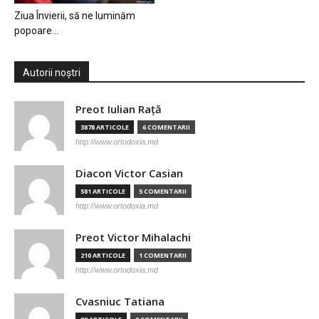
Ziua Învierii, să ne luminăm
popoare…
Autorii noștri
Preot Iulian Raţă
3878 ARTICOLE
6 COMENTARII
http://www.ortodoxia.md
Diacon Victor Casian
581 ARTICOLE
5 COMENTARII
http://www.ortodoxia.md
Preot Victor Mihalachi
210 ARTICOLE
1 COMENTARII
http://www.ortodoxia.md
Cvasniuc Tatiana