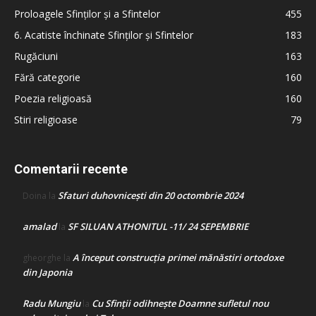
Proloagele Sfinților și a Sfintelor
455
6. Acatiste închinate Sfinților și Sfintelor
183
Rugăciuni
163
Fără categorie
160
Poezia religioasă
160
Stiri religioase
79
Comentarii recente
Sfaturi duhovnicești din 20 octombrie 2024
Doina
la
amalad
SF SILUAN ATHONITUL -11/ 24 SEPEMBRIE
la
A început construcţia primei mănăstiri ortodoxe
gheorghe
la
din Japonia
Radu Mungiu
Cu Sfinții odihnește Doamne sufletul nou
la