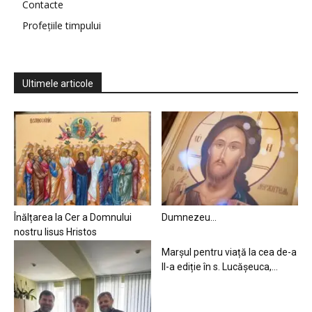
Contacte
Profețiile timpului
Ultimele articole
Înălțarea la Cer a Domnului
Dumnezeu…
nostru Iisus Hristos
Marșul pentru viață la cea de-a
II-a ediție în s. Lucășeuca,...