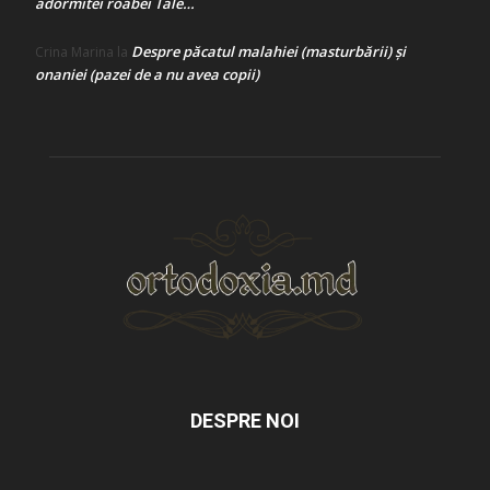
adormitei roabei Tale…
Despre păcatul malahiei (masturbării) şi
Crina Marina
la
onaniei (pazei de a nu avea copii)
DESPRE NOI