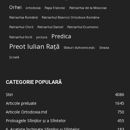
Orhei
ortodoxia
Papa Francisc
Patriarhia de la Moscova
Patriarhia Română
Patriarhul Bisericii Ortodoxe Române
Patriarhul Chiril
Patriarhul Daniel
Patriarhul Ecumenic
Predica
Patriarhul Kirill
pictura
Preot Iulian Rață
Sfaturi duhovnicești;
Sinaxa
Școală
CATEGORIE POPULARĂ
Stiri
4086
Articole preluate
1645
Articole Ortodoxia.md
750
Proloagele Sfinților și a Sfintelor
455
6. Acatiste închinate Sfinților și Sfintelor
183