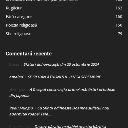
Rugăciuni
163
Fără categorie
160
Poezia religioasă
160
Stiri religioase
79
Comentarii recente
Sfaturi duhovnicești din 20 octombrie 2024
Doina
la
amalad
SF SILUAN ATHONITUL -11/ 24 SEPEMBRIE
la
A început construcţia primei mănăstiri ortodoxe
gheorghe
la
din Japonia
Radu Mungiu
Cu Sfinții odihnește Doamne sufletul nou
la
adormitei roabei Tale…
Despre păcatul malahiei (masturbării) şi
Crina Marina
la