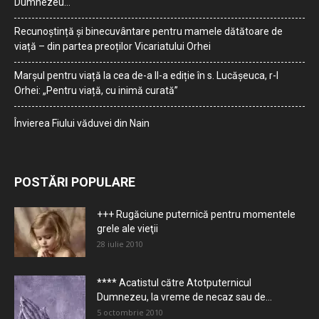
Dumnezeu…
Recunoștință și binecuvântare pentru mamele dătătoare de
viață – din partea preoților Vicariatului Orhei
Marșul pentru viață la cea de-a II-a ediție în s. Lucășeuca, r-l
Orhei: „Pentru viață, cu inimă curată”
Învierea Fiului văduvei din Nain
POSTĂRI POPULARE
+++ Rugăciune puternică pentru momentele
grele ale vieţii
28 iulie 2010
**** Acatistul către Atotputernicul
Dumnezeu, la vreme de necaz sau de...
5 octombrie 2010