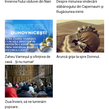
Învierea Fiului văduvei din Nain
Despre minunea vindecării
slăbănogului din Capernaum și
Rugăciunea inimii
Zaheu Vameșul și sfințirea de
Aruncă grija ta spre Domnul…
casă… Și nu numai!
Ziua Învierii, să ne luminăm
popoare…