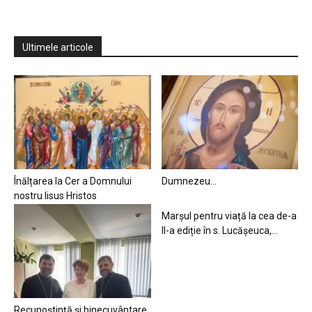
Ultimele articole
Înălțarea la Cer a Domnului
Dumnezeu…
nostru Iisus Hristos
Marșul pentru viață la cea de-a
II-a ediție în s. Lucășeuca,...
Recunoștință și binecuvântare