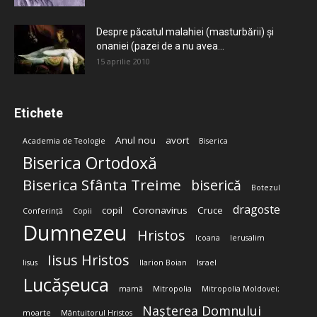
Despre păcatul malahiei (masturbării) şi
onaniei (pazei de a nu avea...
15 aprilie 2010
Etichete
Anul nou
avort
Academia de Teologie
Biserica
Biserica Ortodoxă
Biserica Sfânta Treime
biserică
Botezul
dragoste
copil
Coronavirus
Cruce
Conferință
Copii
Dumnezeu
Hristos
Icoana
Ierusalim
Iisus Hristos
Iisus
Ilarion Boian
Israel
Lucășeuca
mamă
Mitropolia
Mitropolia Moldovei;
Nașterea Domnului
moarte
Mântuitorul Hristos