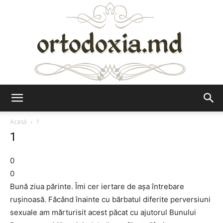
Ortodoxia.md
Acasă
1
1
0
0
Bună ziua părinte. Îmi cer iertare de așa întrebare
rușinoasă. Făcând înainte cu bărbatul diferite perversiuni
sexuale am mărturisit acest păcat cu ajutorul Bunului