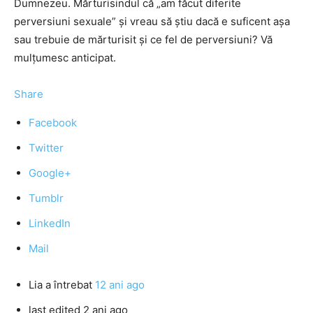
Dumnezeu. Mărturisindul că „am făcut diferite
perversiuni sexuale” și vreau să știu dacă e suficent așa
sau trebuie de mărturisit și ce fel de perversiuni? Vă
mulțumesc anticipat.
Share
Facebook
Twitter
Google+
Tumblr
LinkedIn
Mail
Lia
a întrebat
12 ani ago
last edited 2 ani ago