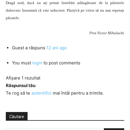
Dragă soră, dacă nu ați primit întrebări adăugătoare de la părintele
duhovnic înseamnă că este sufucient. Păzițivă pe viitor să nu mai repetați
păcatele.
Prot.Victor Mihalachi
Guest
a răspuns
12 ani ago
You must
login
to post comments
Afișare 1 rezultat
Răspunsul tău
Te rog să te
autentifici
mai întâi pentru a trimite.
Căutare