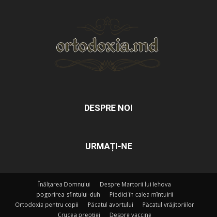
DESPRE NOI
URMAȚI-NE
Înălțarea Domnului
Despre Martorii lui Iehova
pogorirea-sfintului-duh
Piedici în calea mîntuirii
Ortodoxia pentru copii
Păcatul avortului
Păcatul vrăjitoriilor
Crucea preoției
Despre vaccine