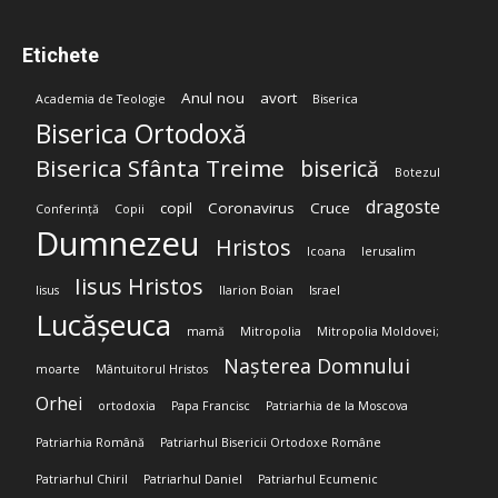
Etichete
Anul nou
avort
Academia de Teologie
Biserica
Biserica Ortodoxă
Biserica Sfânta Treime
biserică
Botezul
dragoste
copil
Coronavirus
Cruce
Conferință
Copii
Dumnezeu
Hristos
Icoana
Ierusalim
Iisus Hristos
Iisus
Ilarion Boian
Israel
Lucășeuca
mamă
Mitropolia
Mitropolia Moldovei;
Nașterea Domnului
moarte
Mântuitorul Hristos
Orhei
ortodoxia
Papa Francisc
Patriarhia de la Moscova
Patriarhia Română
Patriarhul Bisericii Ortodoxe Române
Patriarhul Chiril
Patriarhul Daniel
Patriarhul Ecumenic