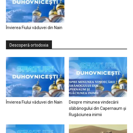
Învierea Fiului văduvei din Nain
Descoperă ortodoxia
Învierea Fiului văduvei din Nain
Despre minunea vindecării
slăbănogului din Capernaum și
Rugăciunea inimii