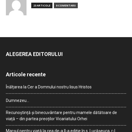
23 ARTICOLE
0 COMENTARII
ALEGEREA EDITORULUI
Articole recente
Înălțarea la Cer a Domnului nostru Iisus Hristos
Dumnezeu…
Recunoștință și binecuvântare pentru mamele dătătoare de
viață – din partea preoților Vicariatului Orhei
Marșul pentru viață la cea de-a II-a ediție în s. Lucășeuca, r-l