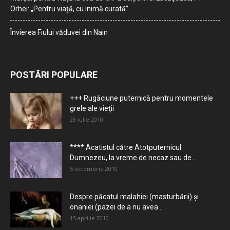
Orhei: „Pentru viață, cu inimă curată”
Învierea Fiului văduvei din Nain
POSTĂRI POPULARE
+++ Rugăciune puternică pentru momentele
grele ale vieţii
28 iulie 2010
**** Acatistul către Atotputernicul
Dumnezeu, la vreme de necaz sau de...
5 octombrie 2010
Despre păcatul malahiei (masturbării) şi
onaniei (pazei de a nu avea...
15 aprilie 2010