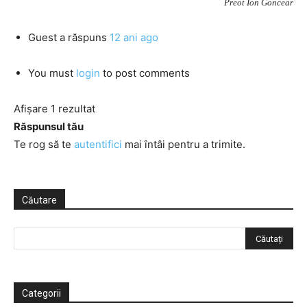
Preot Ion Goncear
Guest
a răspuns
12 ani ago
You must
login
to post comments
Afișare 1 rezultat
Răspunsul tău
Te rog să te
autentifici
mai întâi pentru a trimite.
Căutare
Categorii