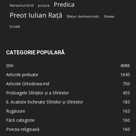
Predica
Patriarhul Kirill
pictura
Preot Iulian Rață
Sfaturi duhovnicești;
Sinaxa
Școală
CATEGORIE POPULARĂ
Stiri
4086
Articole preluate
1645
Articole Ortodoxia.md
750
Proloagele Sfinților și a Sfintelor
455
6. Acatiste închinate Sfinților și Sfintelor
183
Rugăciuni
163
Fără categorie
160
Poezia religioasă
160