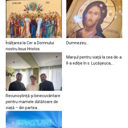
Înălțarea la Cer a Domnului
Dumnezeu…
nostru Iisus Hristos
Marșul pentru viață la cea de-a
II-a ediție în s. Lucășeuca,...
Recunoștință și binecuvântare
pentru mamele dătătoare de
viață – din partea...