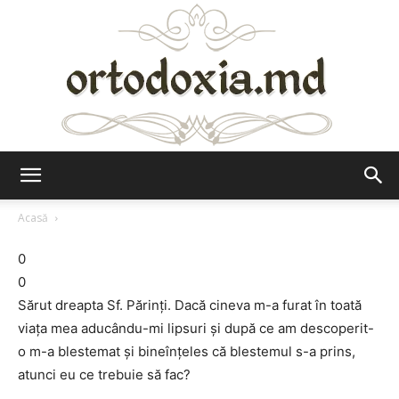
Ortodoxia.md
Acasă
0
0
Sărut dreapta Sf. Părinți. Dacă cineva m-a furat în toată
viața mea aducându-mi lipsuri și după ce am descoperit-
o m-a blestemat și bineînțeles că blestemul s-a prins,
atunci eu ce trebuie să fac?