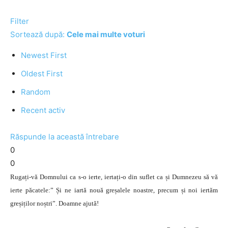
Filter
Sortează după:
Cele mai multe voturi
Newest First
Oldest First
Random
Recent activ
Răspunde la această întrebare
0
0
Rugați-vă Domnului ca s-o ierte, iertați-o din suflet ca și Dumnezeu să vă
ierte păcatele:” Și ne iartă nouă greșalele noastre, precum și noi iertăm
greșiților noștri”. Doamne ajută!