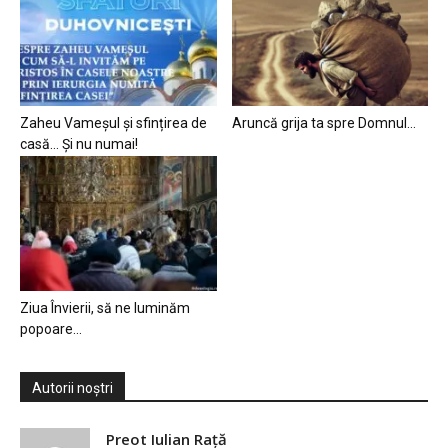
Zaheu Vameșul și sfințirea de
Aruncă grija ta spre Domnul…
casă… Și nu numai!
Ziua Învierii, să ne luminăm
popoare…
Autorii noștri
Preot Iulian Raţă