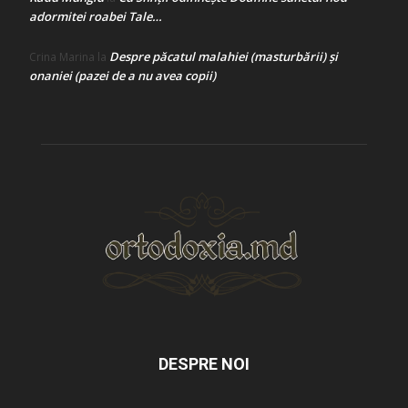
adormitei roabei Tale…
Despre păcatul malahiei (masturbării) şi
Crina Marina
la
onaniei (pazei de a nu avea copii)
DESPRE NOI