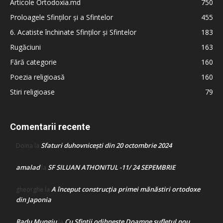
Articole Ortodoxia.md
750
Proloagele Sfinților și a Sfintelor
455
6. Acatiste închinate Sfinților și Sfintelor
183
Rugăciuni
163
Fără categorie
160
Poezia religioasă
160
Stiri religioase
79
Comentarii recente
Sfaturi duhovnicești din 20 octombrie 2024
Doina
la
amalad
SF SILUAN ATHONITUL -11/ 24 SEPEMBRIE
la
A început construcţia primei mănăstiri ortodoxe
gheorghe
la
din Japonia
Radu Mungiu
Cu Sfinții odihnește Doamne sufletul nou
la