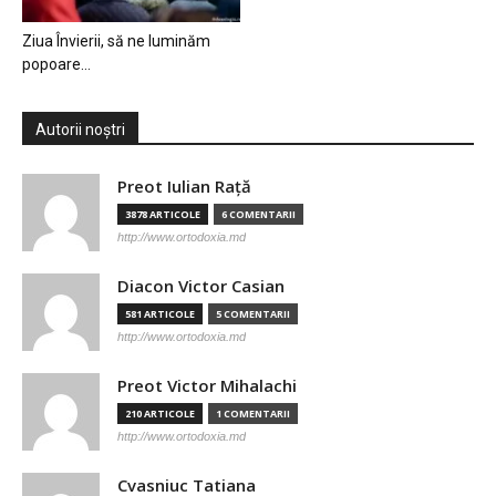
Ziua Învierii, să ne luminăm
popoare…
Autorii noștri
Preot Iulian Raţă
3878 ARTICOLE
6 COMENTARII
http://www.ortodoxia.md
Diacon Victor Casian
581 ARTICOLE
5 COMENTARII
http://www.ortodoxia.md
Preot Victor Mihalachi
210 ARTICOLE
1 COMENTARII
http://www.ortodoxia.md
Cvasniuc Tatiana