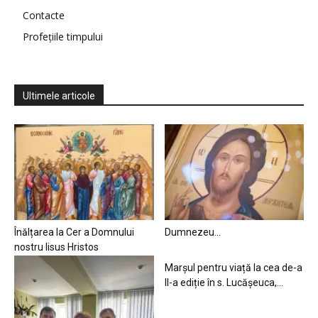
Contacte
Profețiile timpului
Ultimele articole
Înălțarea la Cer a Domnului
Dumnezeu…
nostru Iisus Hristos
Marșul pentru viață la cea de-a
II-a ediție în s. Lucășeuca,...