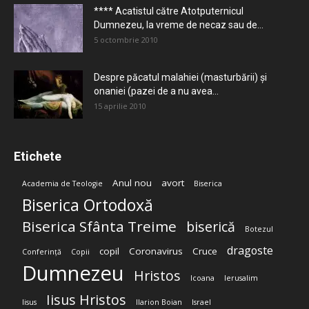
**** Acatistul către Atotputernicul
Dumnezeu, la vreme de necaz sau de...
5 octombrie 2010
Despre păcatul malahiei (masturbării) şi
onaniei (pazei de a nu avea...
15 aprilie 2010
Etichete
Anul nou
avort
Academia de Teologie
Biserica
Biserica Ortodoxă
Biserica Sfânta Treime
biserică
Botezul
dragoste
copil
Coronavirus
Cruce
Conferință
Copii
Dumnezeu
Hristos
Icoana
Ierusalim
Iisus Hristos
Iisus
Ilarion Boian
Israel