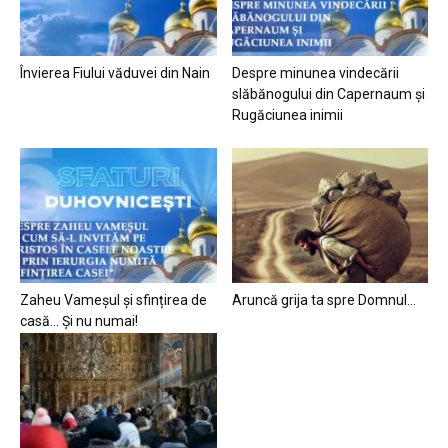
Învierea Fiului văduvei din Nain
Despre minunea vindecării
slăbănogului din Capernaum și
Rugăciunea inimii
Zaheu Vameșul și sfințirea de
Aruncă grija ta spre Domnul…
casă… Și nu numai!