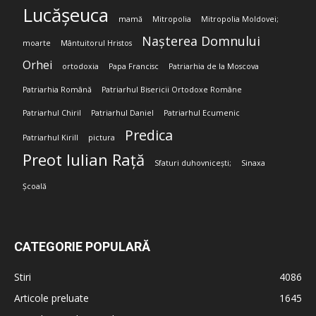
Lucășeuca
mamă
Mitropolia
Mitropolia Moldovei;
Nașterea Domnului
moarte
Mântuitorul Hristos
Orhei
ortodoxia
Papa Francisc
Patriarhia de la Moscova
Patriarhia Română
Patriarhul Bisericii Ortodoxe Române
Patriarhul Chiril
Patriarhul Daniel
Patriarhul Ecumenic
Predica
Patriarhul Kirill
pictura
Preot Iulian Rață
Sfaturi duhovnicești;
Sinaxa
Școală
CATEGORIE POPULARĂ
Stiri
4086
Articole preluate
1645