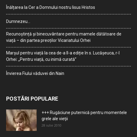
Înălțarea la Cer a Domnului nostru Iisus Hristos
Dumnezeu…
Recunoștință și binecuvântare pentru mamele dătătoare de
viață – din partea preoților Vicariatului Orhei
Marșul pentru viață la cea de-a II-a ediție în s. Lucășeuca, r-l
Orhei: „Pentru viață, cu inimă curată”
Învierea Fiului văduvei din Nain
POSTĂRI POPULARE
+++ Rugăciune puternică pentru momentele
grele ale vieţii
28 iulie 2010