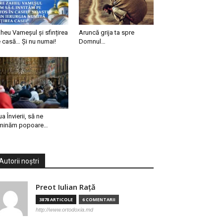
heu Vameșul și sfințirea
Aruncă grija ta spre
 casă… Și nu numai!
Domnul…
ua Învierii, să ne
minăm popoare…
Autorii noștri
Preot Iulian Raţă
3878 ARTICOLE
6 COMENTARII
http://www.ortodoxia.md