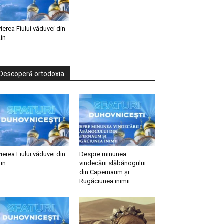
vierea Fiului văduvei din
in
Descoperă ortodoxia
vierea Fiului văduvei din
Despre minunea
in
vindecării slăbănogului
din Capernaum și
Rugăciunea inimii