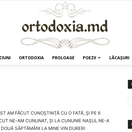
CIUNI
ORTODOXIA
PROLOAGE
POEZII
LĂCAŞURI
Ortodoxia.md
ST AM FĂCUT CUNOȘTINȚĂ CU O FATĂ, ȘI PE 6
ECUT NE-AM CUNUNAT, ȘI LA CUNUNIE NAȘUL NE-A
Ă DOUĂ SĂPTĂMÂNI LA MINE VIN DURERI