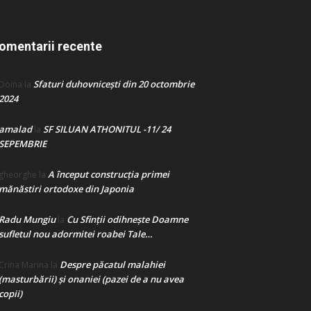
omentarii recente
Sfaturi duhovnicești din 20 octombrie
Doina
la
2024
amalad
SF SILUAN ATHONITUL -11/ 24
la
SEPEMBRIE
A început construcţia primei
gheorghe
la
mănăstiri ortodoxe din Japonia
Radu Mungiu
Cu Sfinții odihnește Doamne
la
sufletul nou adormitei roabei Tale…
Despre păcatul malahiei
Crina Marina
la
(masturbării) şi onaniei (pazei de a nu avea
copii)