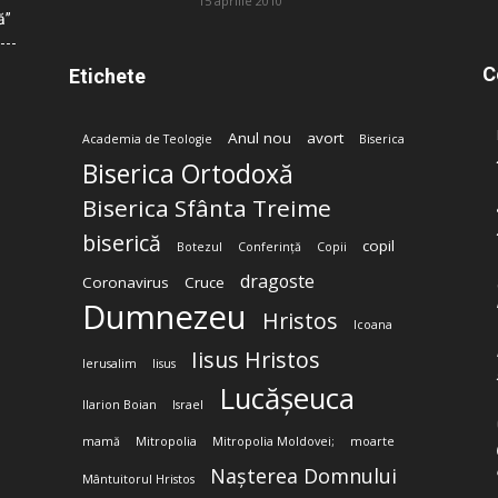
15 aprilie 2010
ă”
C
Etichete
Anul nou
avort
Academia de Teologie
Biserica
Biserica Ortodoxă
Biserica Sfânta Treime
biserică
copil
Botezul
Conferință
Copii
dragoste
Coronavirus
Cruce
Dumnezeu
Hristos
Icoana
Iisus Hristos
Ierusalim
Iisus
Lucășeuca
Ilarion Boian
Israel
mamă
Mitropolia
Mitropolia Moldovei;
moarte
Nașterea Domnului
Mântuitorul Hristos