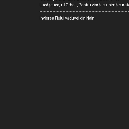
Lucășeuca, r-l Orhei: „Pentru viață, cu inimă curat
Învierea Fiului văduvei din Nain