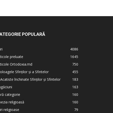
ATEGORIE POPULARĂ
iri
4086
ticole preluate
1645
ticole Ortodoxia.md
750
oloagele Sfinților și a Sfintelor
455
 Acatiste închinate Sfinților și Sfintelor
183
găciuni
163
ră categorie
160
ezia religioasă
160
iri religioase
79