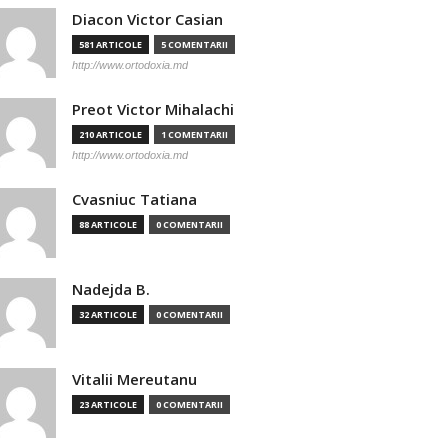
Diacon Victor Casian
581 ARTICOLE
5 COMENTARII
http://www.ortodoxia.md
Preot Victor Mihalachi
210 ARTICOLE
1 COMENTARII
http://www.ortodoxia.md
Cvasniuc Tatiana
88 ARTICOLE
0 COMENTARII
Nadejda B.
32 ARTICOLE
0 COMENTARII
Vitalii Mereutanu
23 ARTICOLE
0 COMENTARII