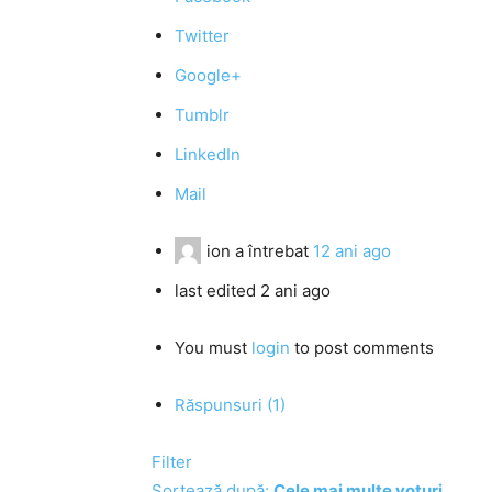
Twitter
Google+
Tumblr
LinkedIn
Mail
ion
a întrebat
12 ani ago
last edited 2 ani ago
You must
login
to post comments
Răspunsuri (1)
Filter
Sortează după:
Cele mai multe voturi