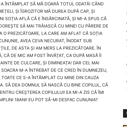
 S-A ÎNTÂMPLAT SĂ MĂ DOARĂ TOTUL ODATĂ! CÂND
ȚELI, ȘI ÎGROZITOR MĂ DUREA DUPĂ CAP, ȘI
SOȚIA AFLĂ CĂ E ÎNSĂRCINATĂ, ȘI MI-A SPUS CĂ
 DOREȘTE SĂ MAI TRĂIASCĂ CU MINE! CU PĂRERE DE
 O PREZICĂTOARE, LA CARE AM AFLAT CĂ SOȚIA
A CUNUNIE, AVEA CEVA NECURAT, ÎNODAT SUB
ȚILE, DE ASTA ȘI AM MERS LA PREZICĂTOARE. ÎN
, CĂ DE MIC AM FOST ÎNVĂȚAT, CA DUPĂ MASĂ ÎI
INTE DE CULCARE, ȘI DIMINEAȚA! DAR CEL MAI
 SOACRA M-A ÎNTREBAT DE CE CRED ÎN DUMNEZEU,
Ă TOATE CE S-A ÎNTÂMPLAT CU MINE DIN CAUZA
 EA. SĂ DEA DOMNUL SĂ NASCĂ CU BINE COPILUL, CĂ
NTRU CREȘTEREA COPILULUI! EA MI-A ZIS CĂ ÎMI
MPLINI 18ANI! EU POT SĂ-MI DESFAC CUNUNIA?