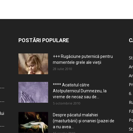
POSTĂRI POPULARE
C
+++ Rugăciune puternică pentru
St
momentele grele ale vieţii
Ar
28 iulie 2010
Ar
Pr
**** Acatistul către
Atotputernicul Dumnezeu, la
6.
vreme de necaz sau de...
Ru
5 octombrie 2010
Fă
lui
Despre păcatul malahiei
Po
(masturbării) şi onaniei (pazei de
a nu avea...
St