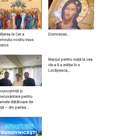
ălțarea la Cer a
Dumnezeu…
mnului nostru Iisus
istos
Marșul pentru viață la cea
de-a II-a ediție în s.
Lucășeuca,...
cunoștință și
necuvântare pentru
mele dătătoare de
ață – din partea...