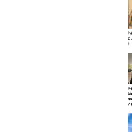
În
Do
Hr
Re
bi
ma
vi