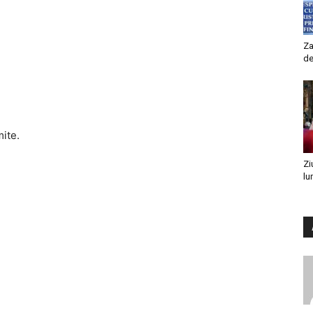
Za
de
mite.
Zi
lu