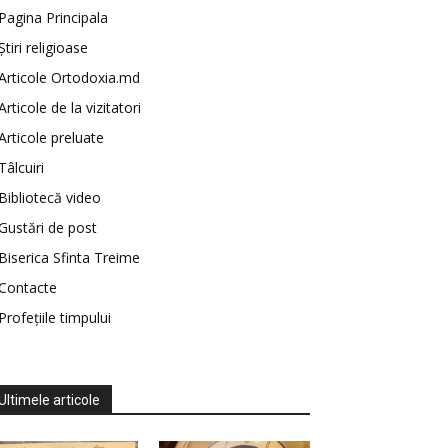
Pagina Principala
Știri religioase
Articole Ortodoxia.md
Articole de la vizitatori
Articole preluate
Tâlcuiri
Bibliotecă video
Gustări de post
Biserica Sfinta Treime
Contacte
Profețiile timpului
Ultimele articole