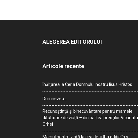
ALEGEREA EDITORULUI
Articole recente
Înălțarea la Cer a Domnului nostru Iisus Hristos
Dumnezeu…
Recunoștință și binecuvântare pentru mamele
dătătoare de viață – din partea preoților Vicariatu
Orhei
Marșul pentru viață la cea de-a II-a ediție în s.