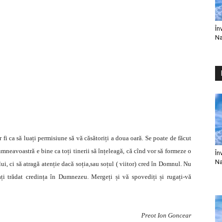
În
Na
 fi ca să luați permisiune să vă căsătoriți a doua oară. Se poate de făcut
mneavoastră e bine ca toți tinerii să înțeleagă, că cînd vor să formeze o
În
Na
i, ci să atragă atenție dacă soția,sau soțul ( viitor) cred în Domnul. Nu
 ați trădat credința în Dumnezeu. Mergeți și vă spovediți și rugați-vă
Preot Ion Goncear