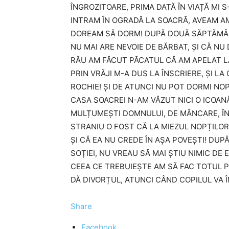
ÎNGROZITOARE, PRIMA DATĂ ÎN VIAȚĂ MI
INTRAM ÎN OGRADĂ LA SOACRĂ, AVEAM AME
DOREAM SĂ DORM! DUPĂ DOUĂ SĂPTĂMÂNI 
NU MAI ARE NEVOIE DE BĂRBAT, ȘI CĂ NU
RĂU AM FĂCUT PĂCATUL CĂ AM APELAT LA
PRIN VRĂJI M-A DUS LA ÎNSCRIERE, ȘI L
ROCHIE! ȘI DE ATUNCI NU POT DORMI NOP
CASA SOACREI N-AM VĂZUT NICI O ICOANĂ
MULȚUMEȘTI DOMNULUI, DE MÂNCARE, ÎNA
STRANIU O FOST CĂ LA MIEZUL NOPȚILOR
ȘI CĂ EA NU CREDE ÎN AȘA POVEȘTI! DUP
SOȚIEI, NU VREAU SĂ MAI ȘTIU NIMIC DE
CEEA CE TREBUIEȘTE AM SĂ FAC TOTUL PE
DĂ DIVORȚUL, ATUNCI CÂND COPILUL VA Î
Share
Facebook