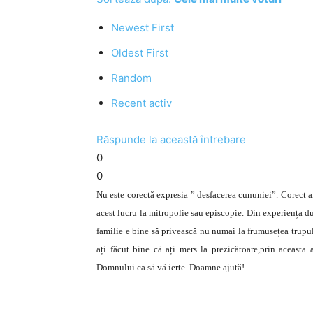
Newest First
Oldest First
Random
Recent activ
Răspunde la această întrebare
0
0
Nu este corectă expresia ” desfacerea cununiei”. Corect ar
acest lucru la mitropolie sau episcopie. Din experiența du
familie e bine să privească nu numai la frumusețea trupulu
ați făcut bine că ați mers la prezicătoare,prin aceasta
Domnului ca să vă ierte. Doamne ajută!