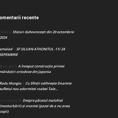
omentarii recente
Sfaturi duhovnicești din 20 octombrie
Doina
la
2024
amalad
SF SILUAN ATHONITUL -11/ 24
la
SEPEMBRIE
A început construcţia primei
gheorghe
la
mănăstiri ortodoxe din Japonia
Radu Mungiu
Cu Sfinții odihnește Doamne
la
sufletul nou adormitei roabei Tale…
Despre păcatul malahiei
Crina Marina
la
(masturbării) şi onaniei (pazei de a nu avea
copii)