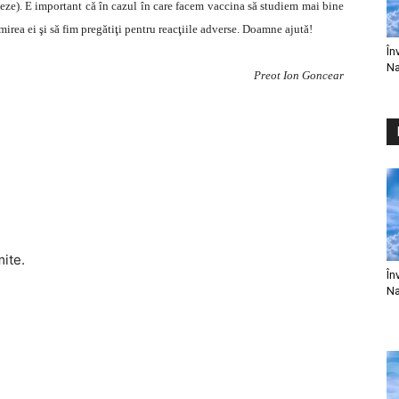
oteze). E important că în cazul în care facem vaccina să studiem mai bine
irea ei şi să fim pregătiţi pentru reacţiile adverse. Doamne ajută!
În
Na
Preot Ion Goncear
mite.
În
Na