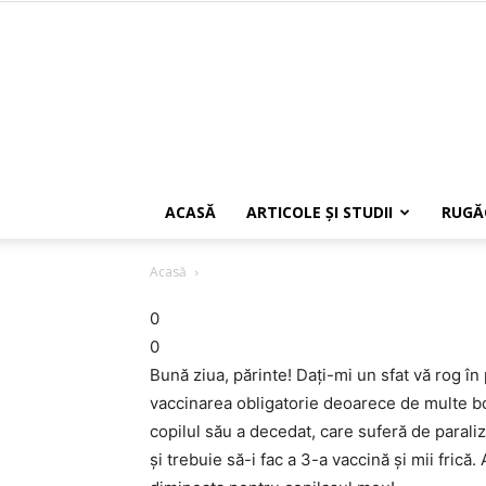
ACASĂ
ARTICOLE ŞI STUDII
RUGĂ
Acasă
0
0
Bună ziua, părinte! Daţi-mi un sfat vă rog în
vaccinarea obligatorie deoarece de multe boli
copilul său a decedat, care suferă de paralizi
şi trebuie să-i fac a 3-a vaccină şi mii frică