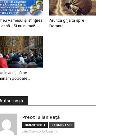
heu Vameșul și sfințirea
Aruncă grija ta spre
 casă… Și nu numai!
Domnul…
ua Învierii, să ne
minăm popoare…
Autorii noștri
Preot Iulian Raţă
3878 ARTICOLE
6 COMENTARII
http://www.ortodoxia.md