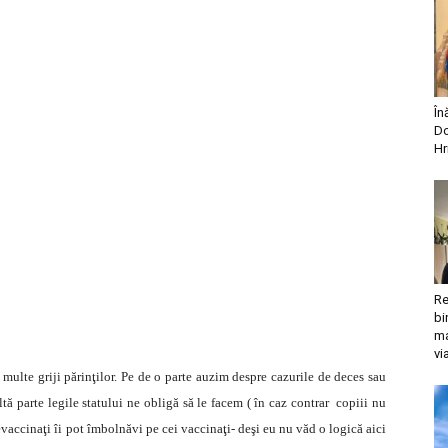
În
Do
Hr
Re
bi
ma
vi
 multe griji părinţilor. Pe de o parte auzim despre cazurile de deces sau
tă parte legile statului ne obligă să le facem ( în caz contrar copiii nu
evaccinaţi îi pot îmbolnăvi pe cei vaccinaţi- deşi eu nu văd o logică aici