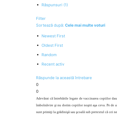
Răspunsuri (1)
Filter
Sortează după:
Cele mai multe voturi
Newest First
Oldest First
Random
Recent activ
Răspunde la această întrebare
0
0
Adevărat că întrebările legate de vaccinarea copiilor dau
îmbolnăvire şi nu dorim copiilor noştri aşa ceva. Pe de al
sunt primiţi la grădinişă sau şcoală sub pretextul că cei n