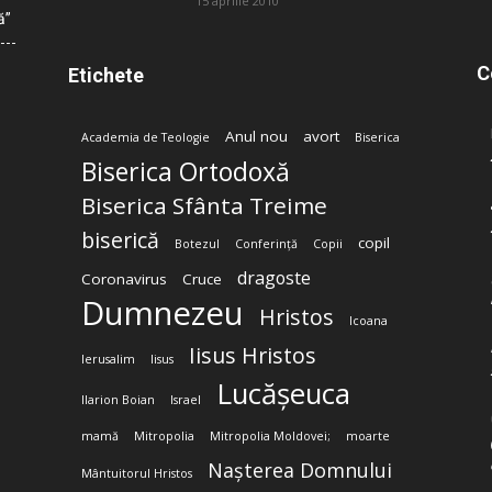
15 aprilie 2010
ă”
C
Etichete
Anul nou
avort
Academia de Teologie
Biserica
Biserica Ortodoxă
Biserica Sfânta Treime
biserică
copil
Botezul
Conferință
Copii
dragoste
Coronavirus
Cruce
Dumnezeu
Hristos
Icoana
Iisus Hristos
Ierusalim
Iisus
Lucășeuca
Ilarion Boian
Israel
mamă
Mitropolia
Mitropolia Moldovei;
moarte
Nașterea Domnului
Mântuitorul Hristos