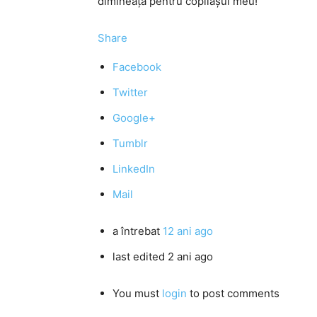
dimineaţa pentru copilaşul meu!
Share
Facebook
Twitter
Google+
Tumblr
LinkedIn
Mail
a întrebat
12 ani ago
last edited 2 ani ago
You must
login
to post comments