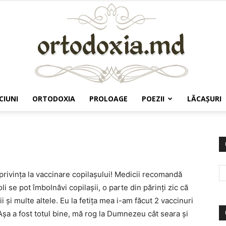
CIUNI
ORTODOXIA
PROLOAGE
POEZII
LĂCAŞURI
Ortodoxia.md
 privinţa la vaccinare copilaşului! Medicii recomandă
 se pot îmbolnăvi copilaşii, o parte din părinţi zic că
i şi multe altele. Eu la fetiţa mea i-am făcut 2 vaccinuri
. Aşa a fost totul bine, mă rog la Dumnezeu cât seara şi