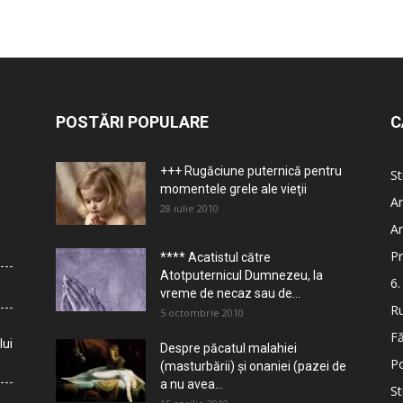
POSTĂRI POPULARE
C
+++ Rugăciune puternică pentru
St
momentele grele ale vieţii
Ar
28 iulie 2010
Ar
Pr
**** Acatistul către
Atotputernicul Dumnezeu, la
6.
vreme de necaz sau de...
Ru
5 octombrie 2010
Fă
lui
Despre păcatul malahiei
Po
(masturbării) şi onaniei (pazei de
a nu avea...
St