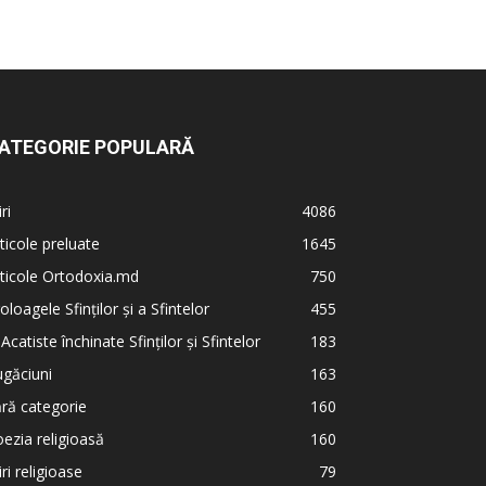
ATEGORIE POPULARĂ
iri
4086
ticole preluate
1645
ticole Ortodoxia.md
750
oloagele Sfinților și a Sfintelor
455
 Acatiste închinate Sfinților și Sfintelor
183
găciuni
163
ră categorie
160
ezia religioasă
160
iri religioase
79