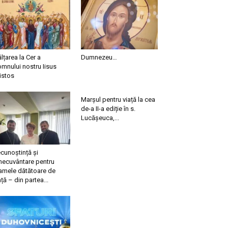
ălțarea la Cer a
Dumnezeu…
mnului nostru Iisus
istos
Marșul pentru viață la cea
de-a II-a ediție în s.
Lucășeuca,...
cunoștință și
necuvântare pentru
mele dătătoare de
ață – din partea...