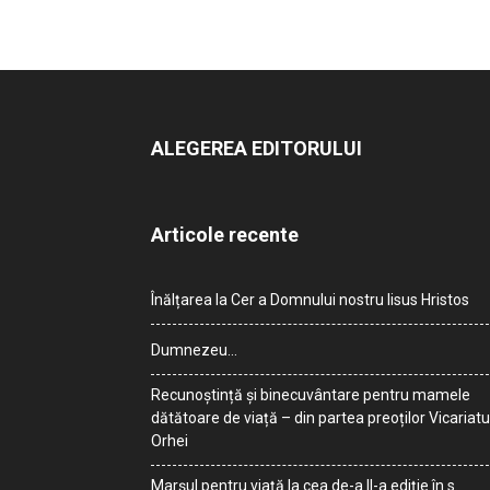
ALEGEREA EDITORULUI
Articole recente
Înălțarea la Cer a Domnului nostru Iisus Hristos
Dumnezeu…
Recunoștință și binecuvântare pentru mamele
dătătoare de viață – din partea preoților Vicariatu
Orhei
Marșul pentru viață la cea de-a II-a ediție în s.