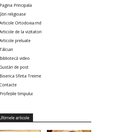
Pagina Principala
Știri religioase
Articole Ortodoxia.md
Articole de la vizitatori
Articole preluate
Tâlcuiri
Bibliotecă video
Gustări de post
Biserica Sfinta Treime
Contacte
Profețiile timpului
Ultimele articole