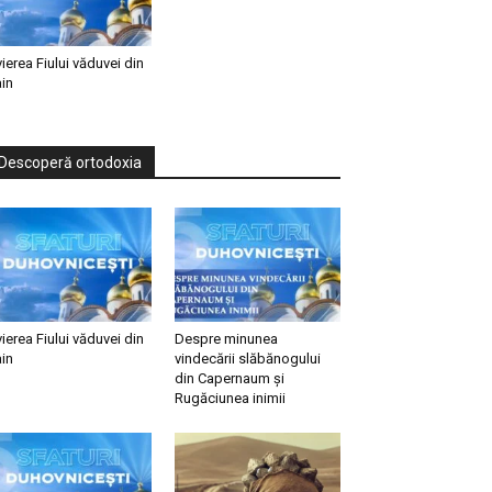
vierea Fiului văduvei din
in
Descoperă ortodoxia
vierea Fiului văduvei din
Despre minunea
in
vindecării slăbănogului
din Capernaum și
Rugăciunea inimii