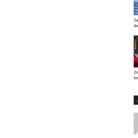
Za
de
Zi
lu