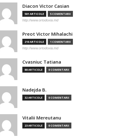
Diacon Victor Casian
581 ARTICOLE
5 COMENTARII
http://www.ortodoxia.md
Preot Victor Mihalachi
210 ARTICOLE
1 COMENTARII
http://www.ortodoxia.md
Cvasniuc Tatiana
88 ARTICOLE
0 COMENTARII
Nadejda B.
32 ARTICOLE
0 COMENTARII
Vitalii Mereutanu
23 ARTICOLE
0 COMENTARII