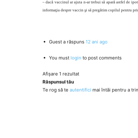
– dacă vaccinul ar ajuta n-ar trebui să apară astfel de ip
informaţia despre vaccin şi să pregătim copilul pentru prim
Guest
a răspuns
12 ani ago
You must
login
to post comments
Afișare 1 rezultat
Răspunsul tău
Te rog să te
autentifici
mai întâi pentru a tri