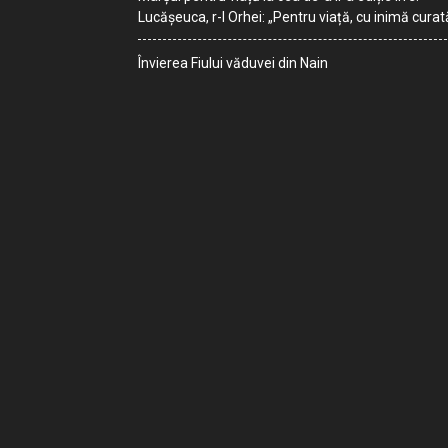
Lucășeuca, r-l Orhei: „Pentru viață, cu inimă curat
Învierea Fiului văduvei din Nain