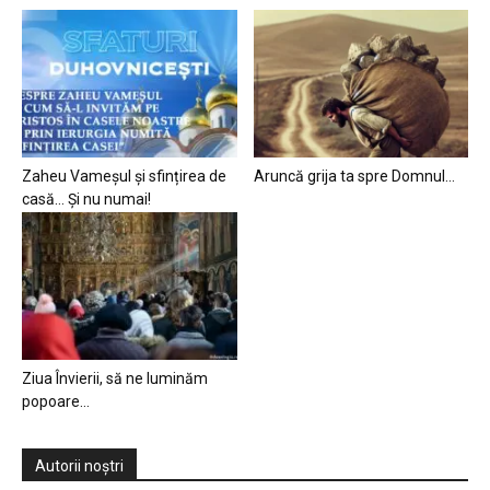
Zaheu Vameșul și sfințirea de
Aruncă grija ta spre Domnul…
casă… Și nu numai!
Ziua Învierii, să ne luminăm
popoare…
Autorii noștri