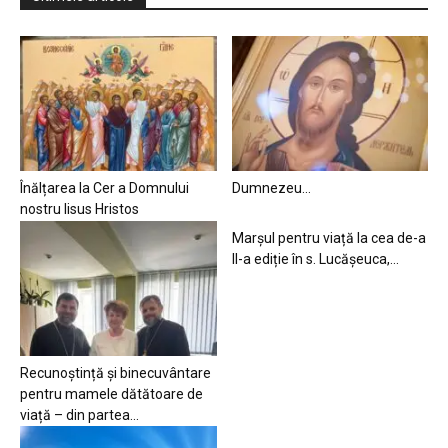
Înălțarea la Cer a Domnului
Dumnezeu…
nostru Iisus Hristos
Marșul pentru viață la cea de-a
II-a ediție în s. Lucășeuca,...
Recunoștință și binecuvântare
pentru mamele dătătoare de
viață – din partea...