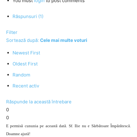
You must
login
to post comments
Răspunsuri (1)
Filter
Sortează după:
Cele mai multe voturi
Newest First
Oldest First
Random
Recent activ
Răspunde la această întrebare
0
0
E permisă cununia pe această dată. Sf. Ilie nu e Sărbătoare Împărătescă.
Doamne ajută!