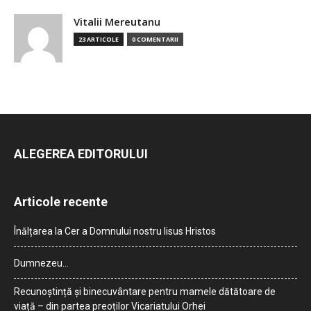
Vitalii Mereutanu
23 ARTICOLE
0 COMENTARII
ALEGEREA EDITORULUI
Articole recente
Înălțarea la Cer a Domnului nostru Iisus Hristos
Dumnezeu…
Recunoștință și binecuvântare pentru mamele dătătoare de
viață – din partea preoților Vicariatului Orhei