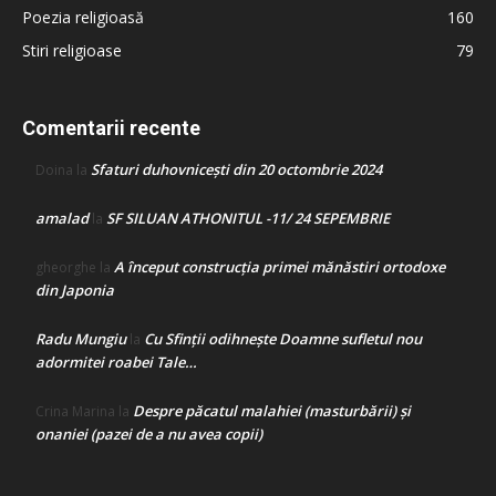
Poezia religioasă
160
Stiri religioase
79
Comentarii recente
Sfaturi duhovnicești din 20 octombrie 2024
Doina
la
amalad
SF SILUAN ATHONITUL -11/ 24 SEPEMBRIE
la
A început construcţia primei mănăstiri ortodoxe
gheorghe
la
din Japonia
Radu Mungiu
Cu Sfinții odihnește Doamne sufletul nou
la
adormitei roabei Tale…
Despre păcatul malahiei (masturbării) şi
Crina Marina
la
onaniei (pazei de a nu avea copii)