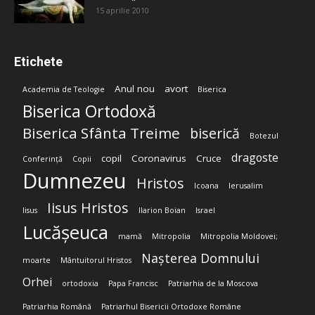
15 aprilie 2010
Etichete
Anul nou
avort
Academia de Teologie
Biserica
Biserica Ortodoxă
Biserica Sfânta Treime
biserică
Botezul
dragoste
copil
Coronavirus
Cruce
Conferință
Copii
Dumnezeu
Hristos
Icoana
Ierusalim
Iisus Hristos
Iisus
Ilarion Boian
Israel
Lucășeuca
mamă
Mitropolia
Mitropolia Moldovei;
Nașterea Domnului
moarte
Mântuitorul Hristos
Orhei
ortodoxia
Papa Francisc
Patriarhia de la Moscova
Patriarhia Română
Patriarhul Bisericii Ortodoxe Române