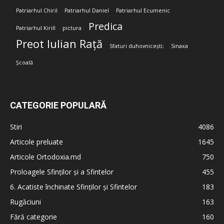
Patriarhul Chiril
Patriarhul Daniel
Patriarhul Ecumenic
Predica
Patriarhul Kirill
pictura
Preot Iulian Rață
Sfaturi duhovnicești;
Sinaxa
Școală
CATEGORIE POPULARĂ
Stiri
4086
Articole preluate
1645
Articole Ortodoxia.md
750
Proloagele Sfinților și a Sfintelor
455
6. Acatiste închinate Sfinților și Sfintelor
183
Rugăciuni
163
Fără categorie
160