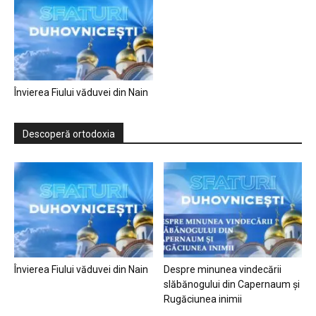
Învierea Fiului văduvei din Nain
Descoperă ortodoxia
Învierea Fiului văduvei din Nain
Despre minunea vindecării
slăbănogului din Capernaum și
Rugăciunea inimii