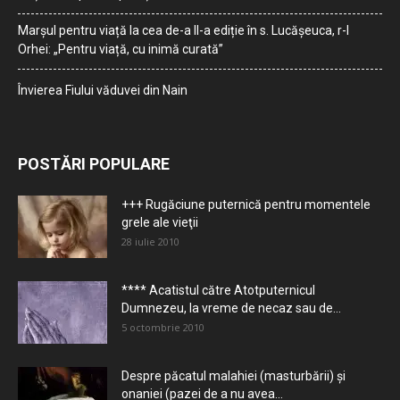
Marșul pentru viață la cea de-a II-a ediție în s. Lucășeuca, r-l
Orhei: „Pentru viață, cu inimă curată”
Învierea Fiului văduvei din Nain
POSTĂRI POPULARE
+++ Rugăciune puternică pentru momentele
grele ale vieţii
28 iulie 2010
**** Acatistul către Atotputernicul
Dumnezeu, la vreme de necaz sau de...
5 octombrie 2010
Despre păcatul malahiei (masturbării) şi
onaniei (pazei de a nu avea...