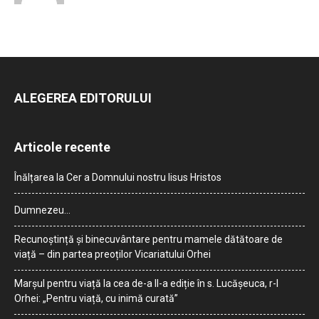
ALEGEREA EDITORULUI
Articole recente
Înălțarea la Cer a Domnului nostru Iisus Hristos
Dumnezeu…
Recunoștință și binecuvântare pentru mamele dătătoare de
viață – din partea preoților Vicariatului Orhei
Marșul pentru viață la cea de-a II-a ediție în s. Lucășeuca, r-l
Orhei: „Pentru viață, cu inimă curată”