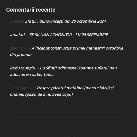
Comentarii recente
Sfaturi duhovnicești din 20 octombrie 2024
Doina
la
amalad
SF SILUAN ATHONITUL -11/ 24 SEPEMBRIE
la
A început construcţia primei mănăstiri ortodoxe
gheorghe
la
din Japonia
Radu Mungiu
Cu Sfinții odihnește Doamne sufletul nou
la
adormitei roabei Tale…
Despre păcatul malahiei (masturbării) şi
Crina Marina
la
onaniei (pazei de a nu avea copii)