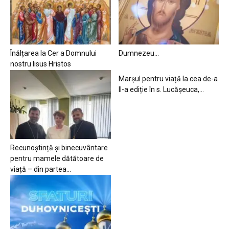
Înălțarea la Cer a Domnului
Dumnezeu…
nostru Iisus Hristos
Marșul pentru viață la cea de-a
II-a ediție în s. Lucășeuca,...
Recunoștință și binecuvântare
pentru mamele dătătoare de
viață – din partea...