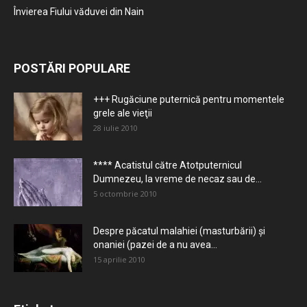
Învierea Fiului văduvei din Nain
POSTĂRI POPULARE
+++ Rugăciune puternică pentru momentele
grele ale vieţii
28 iulie 2010
**** Acatistul către Atotputernicul
Dumnezeu, la vreme de necaz sau de...
5 octombrie 2010
Despre păcatul malahiei (masturbării) şi
onaniei (pazei de a nu avea...
15 aprilie 2010