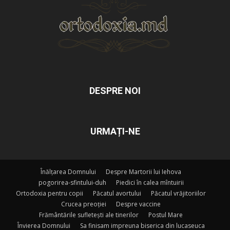
DESPRE NOI
URMAȚI-NE
Înălțarea Domnului
Despre Martorii lui Iehova
pogorirea-sfintului-duh
Piedici în calea mîntuirii
Ortodoxia pentru copii
Păcatul avortului
Păcatul vrăjitoriilor
Crucea preoției
Despre vaccine
Frământările sufletești ale tinerilor
Postul Mare
Învierea Domnului
Sa finisam impreuna biserica din lucaseuca