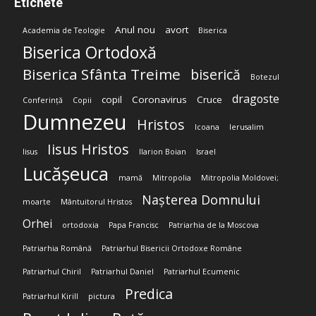
Etichete
Anul nou
avort
Academia de Teologie
Biserica
Biserica Ortodoxă
Biserica Sfânta Treime
biserică
Botezul
dragoste
copil
Coronavirus
Cruce
Conferință
Copii
Dumnezeu
Hristos
Icoana
Ierusalim
Iisus Hristos
Iisus
Ilarion Boian
Israel
Lucășeuca
mamă
Mitropolia
Mitropolia Moldovei;
Nașterea Domnului
moarte
Mântuitorul Hristos
Orhei
ortodoxia
Papa Francisc
Patriarhia de la Moscova
Patriarhia Română
Patriarhul Bisericii Ortodoxe Române
Patriarhul Chiril
Patriarhul Daniel
Patriarhul Ecumenic
Predica
Patriarhul Kirill
pictura