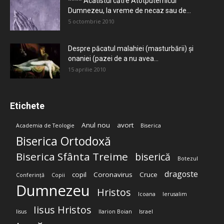
**** Acatistul către Atotputernicul
Dumnezeu, la vreme de necaz sau de...
5 octombrie 2010
Despre păcatul malahiei (masturbării) şi
onaniei (pazei de a nu avea...
15 aprilie 2010
Etichete
Anul nou
avort
Academia de Teologie
Biserica
Biserica Ortodoxă
Biserica Sfânta Treime
biserică
Botezul
dragoste
copil
Coronavirus
Cruce
Conferință
Copii
Dumnezeu
Hristos
Icoana
Ierusalim
Iisus Hristos
Iisus
Ilarion Boian
Israel