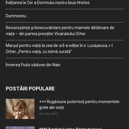
Înălțarea la Cer a Domnului nostru Iisus Hristos
Dumnezeu…
Recunoștință și binecuvântare pentru mamele dătătoare de
viață – din partea preoților Vicariatului Orhei
Marșul pentru viață la cea de-a II-a ediție în s. Lucășeuca, r-l
Orhei: „Pentru viață, cu inimă curată”
Învierea Fiului văduvei din Nain
POSTĂRI POPULARE
+++ Rugăciune puternică pentru momentele
grele ale vieţii
28 iulie 2010