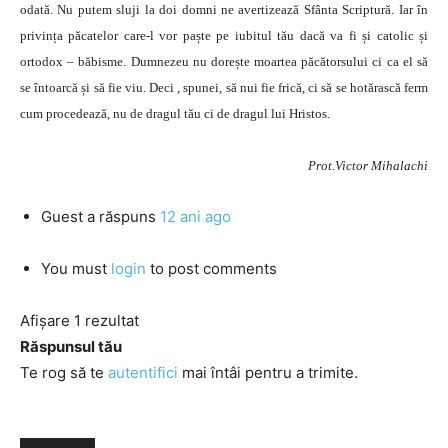
odată. Nu putem sluji la doi domni ne avertizează Sfânta Scriptură. Iar în
privința păcatelor care-l vor paște pe iubitul tău dacă va fi și catolic și
ortodox – băbisme. Dumnezeu nu dorește moartea păcătorsului ci ca el să
se întoarcă și să fie viu. Deci , spunei, să nui fie frică, ci să se hotărască ferm
cum procedează, nu de dragul tău ci de dragul lui Hristos.
Prot.Victor Mihalachi
Guest
a răspuns
12 ani ago
You must
login
to post comments
Afișare 1 rezultat
Răspunsul tău
Te rog să te
autentifici
mai întâi pentru a trimite.