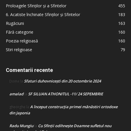
Proloagele Sfinților și a Sfintelor
455
6. Acatiste închinate Sfinților și Sfintelor
183
Rugăciuni
163
Fără categorie
160
Poezia religioasă
160
Stiri religioase
79
Comentarii recente
Sfaturi duhovnicești din 20 octombrie 2024
Doina
la
amalad
SF SILUAN ATHONITUL -11/ 24 SEPEMBRIE
la
A început construcţia primei mănăstiri ortodoxe
gheorghe
la
din Japonia
Radu Mungiu
Cu Sfinții odihnește Doamne sufletul nou
la