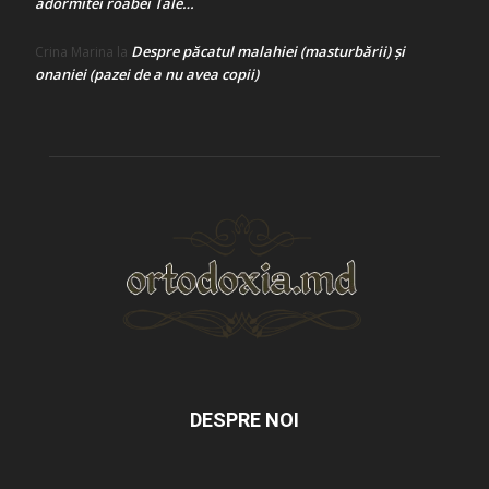
adormitei roabei Tale…
Despre păcatul malahiei (masturbării) şi
Crina Marina
la
onaniei (pazei de a nu avea copii)
DESPRE NOI