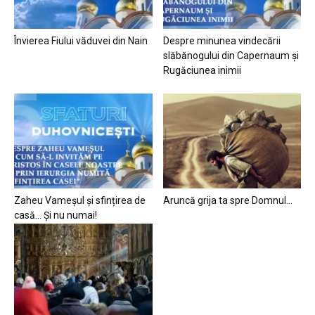
Învierea Fiului văduvei din Nain
Despre minunea vindecării
slăbănogului din Capernaum și
Rugăciunea inimii
Zaheu Vameșul și sfințirea de
Aruncă grija ta spre Domnul…
casă… Și nu numai!