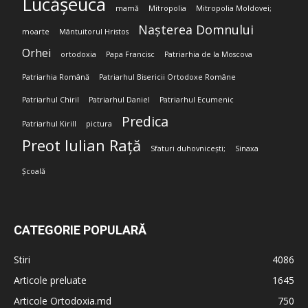
Lucășeuca
mamă
Mitropolia
Mitropolia Moldovei;
Nașterea Domnului
moarte
Mântuitorul Hristos
Orhei
ortodoxia
Papa Francisc
Patriarhia de la Moscova
Patriarhia Română
Patriarhul Bisericii Ortodoxe Române
Patriarhul Chiril
Patriarhul Daniel
Patriarhul Ecumenic
Predica
Patriarhul Kirill
pictura
Preot Iulian Rață
Sfaturi duhovnicești;
Sinaxa
Școală
CATEGORIE POPULARĂ
Stiri
4086
Articole preluate
1645
Articole Ortodoxia.md
750