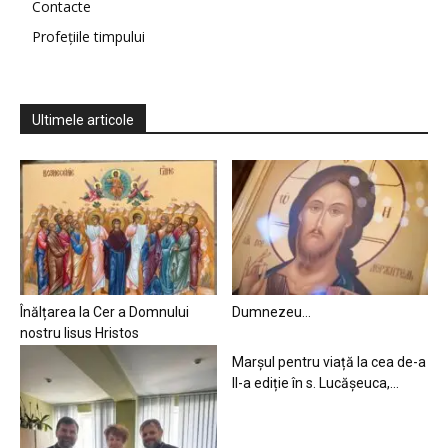
Contacte
Profețiile timpului
Ultimele articole
Înălțarea la Cer a Domnului
Dumnezeu…
nostru Iisus Hristos
Marșul pentru viață la cea de-a
II-a ediție în s. Lucășeuca,...