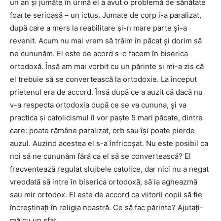
un an și jumăte în urmă el a avut o problemă de sănătate
foarte serioasă – un ictus. Jumate de corp i-a paralizat,
după care a mers la reabilitare și-n mare parte și-a
revenit. Acum nu mai vrem să trăim în păcat și dorim să
ne cununăm. El este de acord s-o facem în biserica
ortodoxă. Însă am mai vorbit cu un părinte și mi-a zis că
el trebuie să se convertească la ortodoxie. La început
prietenul era de accord. Însă după ce a auzit că dacă nu
v-a respecta ortodoxia după ce se va cununa, și va
practica și catolicismul îl vor paște 5 mari păcate, dintre
care: poate rămâne paralizat, orb sau își poate pierde
auzul. Auzind acestea el s-a înfricoșat. Nu este posibil ca
noi să ne cununăm fără ca el să se convertească? El
frecventează regulat slujbele catolice, dar nici nu a negat
vreodată să intre în biserica ortodoxă, să ia agheazmă
sau mir ortodox. El este de accord ca viitorii copii să fie
încreștinați în religia noastră. Ce să fac părinte? Ajutați-
mă cu un sfat.