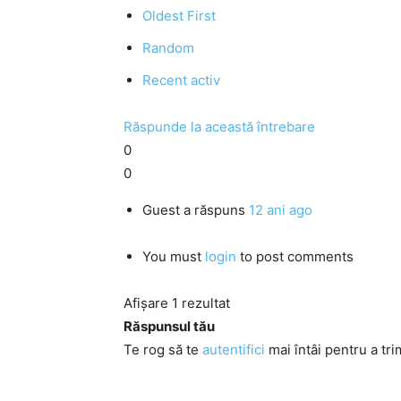
Oldest First
Random
Recent activ
Răspunde la această întrebare
0
0
Guest
a răspuns
12 ani ago
You must
login
to post comments
Afișare 1 rezultat
Răspunsul tău
Te rog să te
autentifici
mai întâi pentru a tri