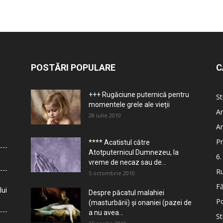
POSTĂRI POPULARE
C
+++ Rugăciune puternică pentru
St
momentele grele ale vieţii
Ar
28 iulie 2010
Ar
Pr
**** Acatistul către
Atotputernicul Dumnezeu, la
6.
vreme de necaz sau de...
Ru
5 octombrie 2010
Fă
lui
Despre păcatul malahiei
Po
(masturbării) şi onaniei (pazei de
a nu avea...
St