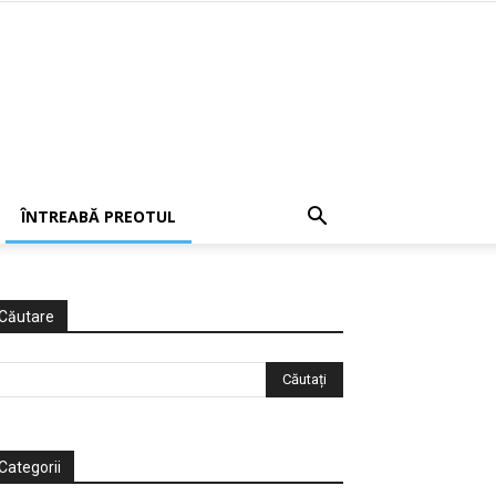
ÎNTREABĂ PREOTUL
Căutare
Categorii