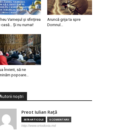
heu Vameșul și sfințirea
Aruncă grija ta spre
 casă… Și nu numai!
Domnul…
ua Învierii, să ne
minăm popoare…
Autorii noștri
Preot Iulian Raţă
3878 ARTICOLE
6 COMENTARII
http://www.ortodoxia.md