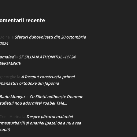
omentarii recente
Sfaturi duhovnicești din 20 octombrie
Doina
la
2024
amalad
SF SILUAN ATHONITUL -11/ 24
la
SEPEMBRIE
A început construcţia primei
gheorghe
la
mănăstiri ortodoxe din Japonia
Radu Mungiu
Cu Sfinții odihnește Doamne
la
sufletul nou adormitei roabei Tale…
Despre păcatul malahiei
Crina Marina
la
(masturbării) şi onaniei (pazei de a nu avea
copii)