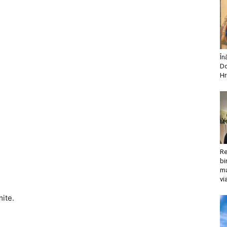
În
Do
Hr
Re
bi
ma
vi
mite.