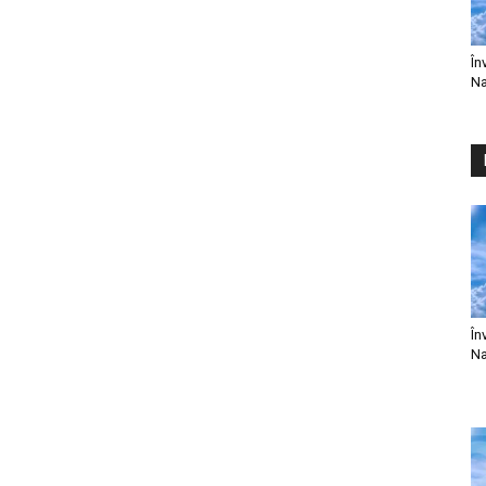
În
Na
În
Na