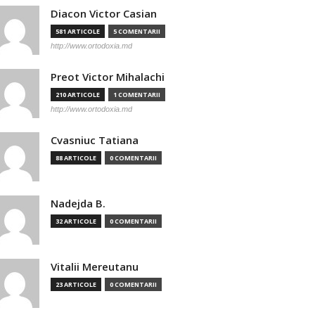
Diacon Victor Casian
581 ARTICOLE
5 COMENTARII
http://www.ortodoxia.md
Preot Victor Mihalachi
210 ARTICOLE
1 COMENTARII
http://www.ortodoxia.md
Cvasniuc Tatiana
88 ARTICOLE
0 COMENTARII
Nadejda B.
32 ARTICOLE
0 COMENTARII
Vitalii Mereutanu
23 ARTICOLE
0 COMENTARII