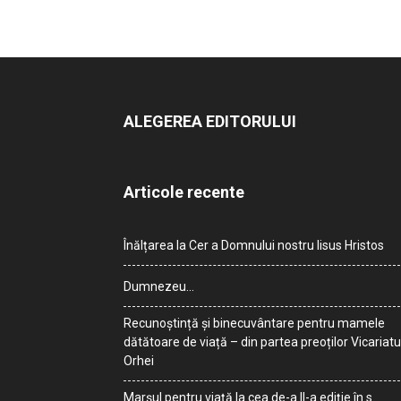
ALEGEREA EDITORULUI
Articole recente
Înălțarea la Cer a Domnului nostru Iisus Hristos
Dumnezeu…
Recunoștință și binecuvântare pentru mamele
dătătoare de viață – din partea preoților Vicariatu
Orhei
Marșul pentru viață la cea de-a II-a ediție în s.