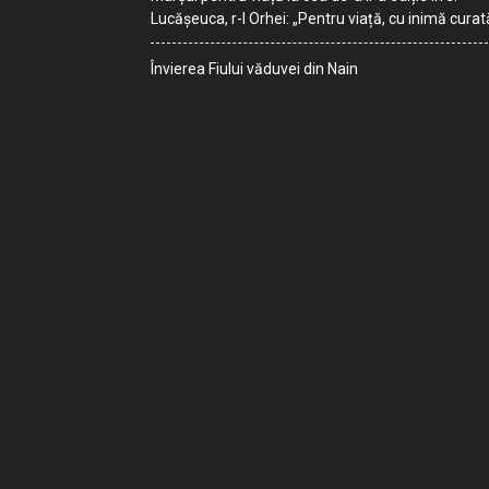
Lucășeuca, r-l Orhei: „Pentru viață, cu inimă curat
Învierea Fiului văduvei din Nain