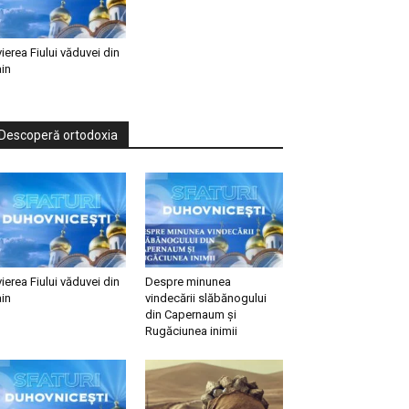
vierea Fiului văduvei din
in
Descoperă ortodoxia
vierea Fiului văduvei din
Despre minunea
in
vindecării slăbănogului
din Capernaum și
Rugăciunea inimii