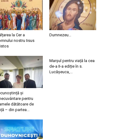
ălțarea la Cer a
Dumnezeu…
mnului nostru Iisus
istos
Marșul pentru viață la cea
de-a II-a ediție în s.
Lucășeuca,...
cunoștință și
necuvântare pentru
mele dătătoare de
ață – din partea...