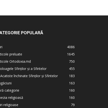
ATEGORIE POPULARĂ
iri
4086
ticole preluate
1645
ticole Ortodoxia.md
750
oloagele Sfinților și a Sfintelor
455
 Acatiste închinate Sfinților și Sfintelor
183
găciuni
163
ră categorie
160
ezia religioasă
160
iri religioase
79