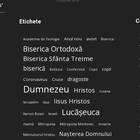
15 aprilie 2010
ă”
C
Etichete
Anul nou
avort
Academia de Teologie
Biserica
Biserica Ortodoxă
Biserica Sfânta Treime
biserică
copil
Botezul
Conferință
Copii
dragoste
Coronavirus
Cruce
Dumnezeu
Hristos
Icoana
Iisus Hristos
Ierusalim
Iisus
Lucășeuca
Ilarion Boian
Israel
mamă
Mitropolia
Mitropolia Moldovei;
moarte
Nașterea Domnului
Mântuitorul Hristos