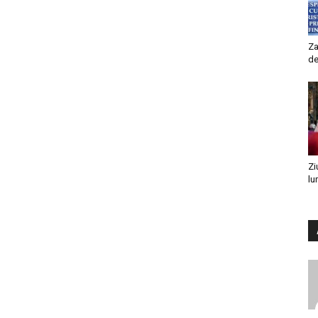
Za
de
Zi
lu