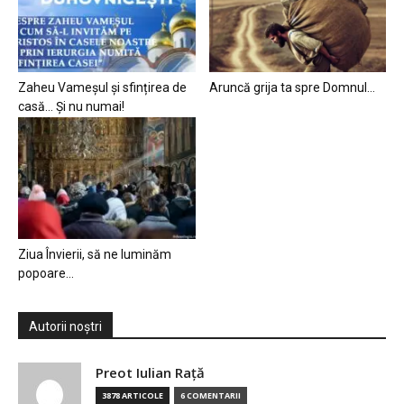
Zaheu Vameșul și sfințirea de
Aruncă grija ta spre Domnul…
casă… Și nu numai!
Ziua Învierii, să ne luminăm
popoare…
Autorii noștri
Preot Iulian Raţă
3878 ARTICOLE
6 COMENTARII