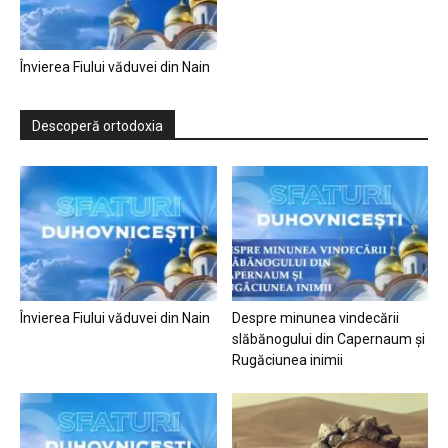
Învierea Fiului văduvei din Nain
Descoperă ortodoxia
Învierea Fiului văduvei din Nain
Despre minunea vindecării
slăbănogului din Capernaum și
Rugăciunea inimii