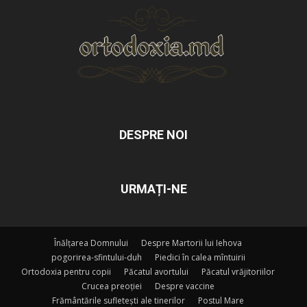
DESPRE NOI
URMAȚI-NE
Înălțarea Domnului
Despre Martorii lui Iehova
pogorirea-sfintului-duh
Piedici în calea mîntuirii
Ortodoxia pentru copii
Păcatul avortului
Păcatul vrăjitoriilor
Crucea preoției
Despre vaccine
Frământările sufletești ale tinerilor
Postul Mare