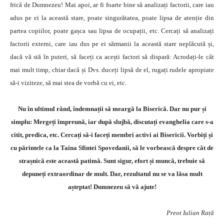
frică de Dumnezeu! Mai apoi, ar fi foarte bine să analizați factorii, care iau
adus pe ei la această stare, poate singurătatea, poate lipsa de atenție din
partea copiilor, poate gașca sau lipsa de ocupații, etc. Cercați să analizați
factorii externi, care iau dus pe ei sărmanii la această stare neplăcută și,
dacă vă stă în puteri, să faceți ca acești factori să dispară: Acrodați-le cât
mai mult timp, chiar dacă și Dvs. duceți lipsă de el, rugați rudele apropiate
să-i viziteze, să mai stea de vorbă cu ei, etc.
Nu în ultimul rând, îndemnații să meargă la Biserică. Dar nu pur și
simplu: Mergeți împreună, iar după slujbă, discutați evanghelia care s-a
citit, predica, etc. Cercați să-i faceți membri activi ai Bisericii. Vorbiți și
cu părintele ca la Taina Sfintei Spovedanii, să le vorbească despre cât de
strașnică este această patimă. Sunt sigur, efort și muncă, trebuie să
depuneți extraordinar de mult. Dar, rezultatul nu se va lăsa mult
așteptat! Dumnezeu să vă ajute!
Preot Iulian Rață