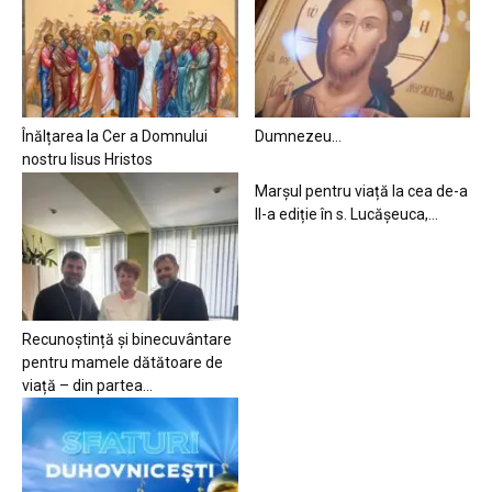
Înălțarea la Cer a Domnului
Dumnezeu…
nostru Iisus Hristos
Marșul pentru viață la cea de-a
II-a ediție în s. Lucășeuca,...
Recunoștință și binecuvântare
pentru mamele dătătoare de
viață – din partea...