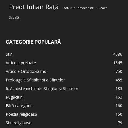
Preot Iulian Rață
Sfaturi duhovnicești;
Sinaxa
Școală
CATEGORIE POPULARĂ
Stiri
4086
Articole preluate
1645
Articole Ortodoxia.md
750
Proloagele Sfinților și a Sfintelor
455
6. Acatiste închinate Sfinților și Sfintelor
183
Rugăciuni
163
Fără categorie
160
Poezia religioasă
160
Stiri religioase
79