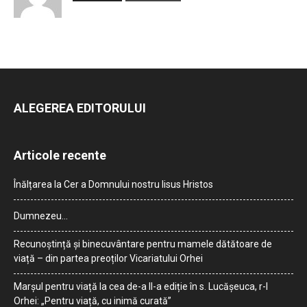
ALEGEREA EDITORULUI
Articole recente
Înălțarea la Cer a Domnului nostru Iisus Hristos
Dumnezeu…
Recunoștință și binecuvântare pentru mamele dătătoare de
viață – din partea preoților Vicariatului Orhei
Marșul pentru viață la cea de-a II-a ediție în s. Lucășeuca, r-l
Orhei: „Pentru viață, cu inimă curată”