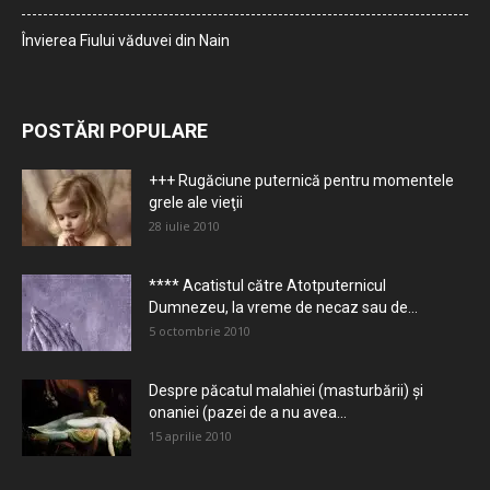
Învierea Fiului văduvei din Nain
POSTĂRI POPULARE
+++ Rugăciune puternică pentru momentele
grele ale vieţii
28 iulie 2010
**** Acatistul către Atotputernicul
Dumnezeu, la vreme de necaz sau de...
5 octombrie 2010
Despre păcatul malahiei (masturbării) şi
onaniei (pazei de a nu avea...
15 aprilie 2010