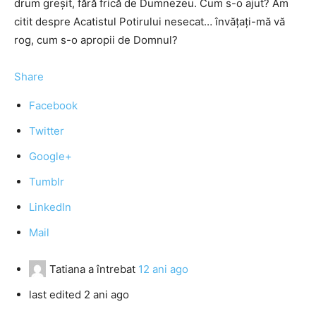
drum greșit, fără frică de Dumnezeu. Cum s-o ajut? Am
citit despre Acatistul Potirului nesecat… învățați-mă vă
rog, cum s-o apropii de Domnul?
Share
Facebook
Twitter
Google+
Tumblr
LinkedIn
Mail
Tatiana
a întrebat
12 ani ago
last edited 2 ani ago