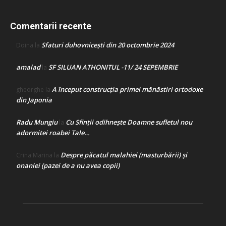
Comentarii recente
Sfaturi duhovnicești din 20 octombrie 2024
Doina
la
amalad
SF SILUAN ATHONITUL -11/ 24 SEPEMBRIE
la
A început construcţia primei mănăstiri ortodoxe
gheorghe
la
din Japonia
Radu Mungiu
Cu Sfinții odihnește Doamne sufletul nou
la
adormitei roabei Tale…
Despre păcatul malahiei (masturbării) şi
Crina Marina
la
onaniei (pazei de a nu avea copii)