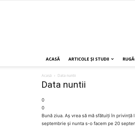
ACASĂ
ARTICOLE ŞI STUDII
RUGĂ
Acasă
Data nuntii
Data nuntii
0
0
Bună ziua. Aș vrea să mă sfătuiți în privință
septembrie și nunta s-o facem pe 20 septem