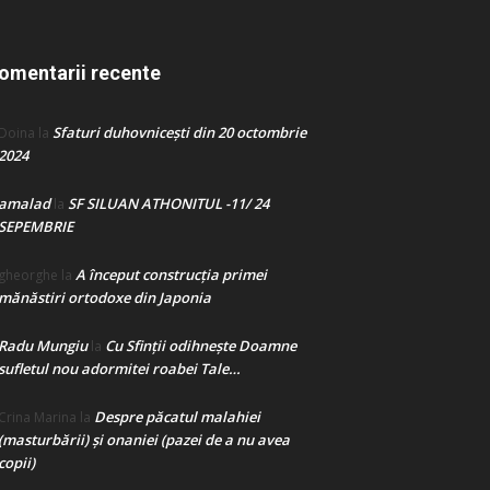
omentarii recente
Sfaturi duhovnicești din 20 octombrie
Doina
la
2024
amalad
SF SILUAN ATHONITUL -11/ 24
la
SEPEMBRIE
A început construcţia primei
gheorghe
la
mănăstiri ortodoxe din Japonia
Radu Mungiu
Cu Sfinții odihnește Doamne
la
sufletul nou adormitei roabei Tale…
Despre păcatul malahiei
Crina Marina
la
(masturbării) şi onaniei (pazei de a nu avea
copii)