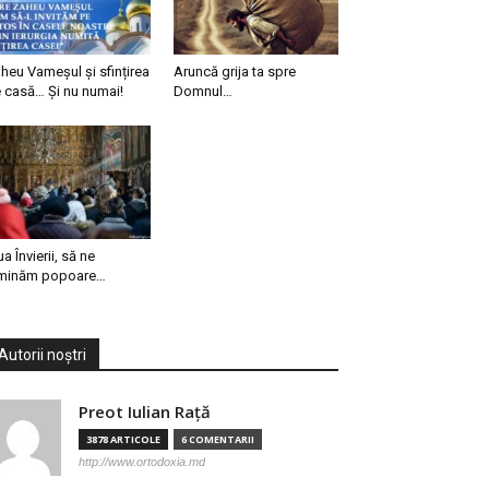
heu Vameșul și sfințirea
Aruncă grija ta spre
 casă… Și nu numai!
Domnul…
ua Învierii, să ne
minăm popoare…
Autorii noștri
Preot Iulian Raţă
3878 ARTICOLE
6 COMENTARII
http://www.ortodoxia.md