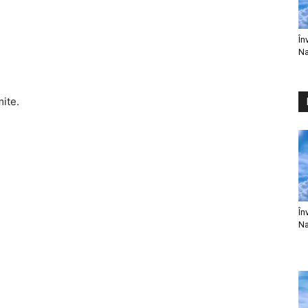
În
Na
mite.
În
Na