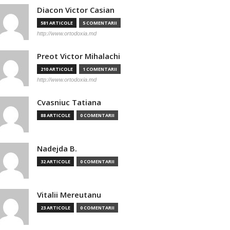
Diacon Victor Casian
581 ARTICOLE
5 COMENTARII
http://www.ortodoxia.md
Preot Victor Mihalachi
210 ARTICOLE
1 COMENTARII
http://www.ortodoxia.md
Cvasniuc Tatiana
88 ARTICOLE
0 COMENTARII
Nadejda B.
32 ARTICOLE
0 COMENTARII
Vitalii Mereutanu
23 ARTICOLE
0 COMENTARII