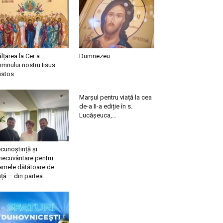
ălțarea la Cer a
Dumnezeu…
mnului nostru Iisus
istos
Marșul pentru viață la cea
de-a II-a ediție în s.
Lucășeuca,...
cunoștință și
necuvântare pentru
mele dătătoare de
ață – din partea...