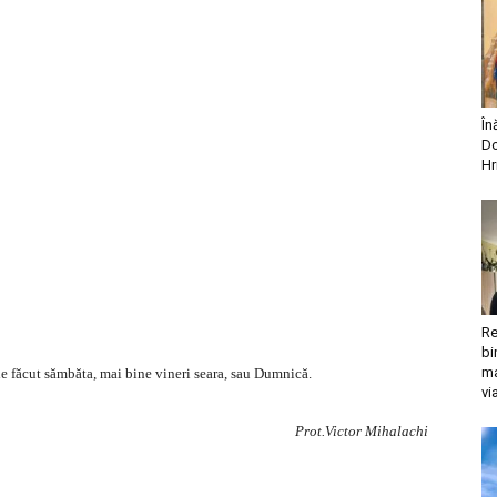
În
Do
Hr
Re
bi
ma
de făcut sămbăta, mai bine vineri seara, sau Dumnică.
vi
Prot.Victor Mihalachi