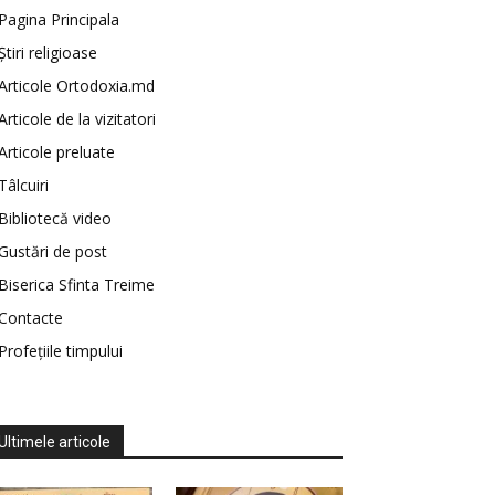
Pagina Principala
Știri religioase
Articole Ortodoxia.md
Articole de la vizitatori
Articole preluate
Tâlcuiri
Bibliotecă video
Gustări de post
Biserica Sfinta Treime
Contacte
Profețiile timpului
Ultimele articole