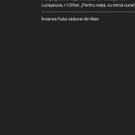
Lucășeuca, r-l Orhei: „Pentru viață, cu inimă curat
Învierea Fiului văduvei din Nain