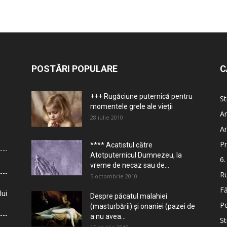
POSTĂRI POPULARE
C
+++ Rugăciune puternică pentru
St
momentele grele ale vieţii
Ar
28 iulie 2010
Ar
Pr
**** Acatistul către
Atotputernicul Dumnezeu, la
6.
vreme de necaz sau de...
Ru
5 octombrie 2010
Fă
lui
Despre păcatul malahiei
Po
(masturbării) şi onaniei (pazei de
a nu avea...
St