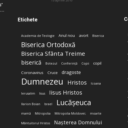
15 aprilie 2010
ă”
C
Etichete
Anul nou
avort
Academia de Teologie
Biserica
Biserica Ortodoxă
Biserica Sfânta Treime
biserică
copil
Botezul
Conferință
Copii
dragoste
Coronavirus
Cruce
Dumnezeu
Hristos
Icoana
Iisus Hristos
Ierusalim
Iisus
Lucășeuca
Ilarion Boian
Israel
mamă
Mitropolia
Mitropolia Moldovei;
moarte
Nașterea Domnului
Mântuitorul Hristos