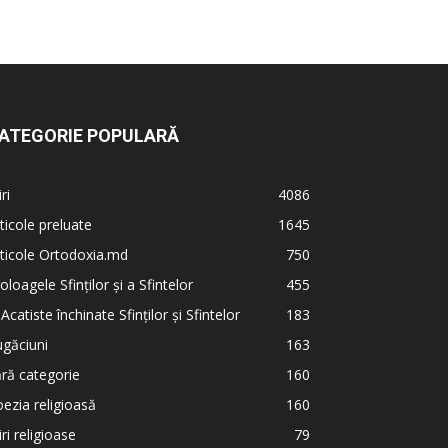
ATEGORIE POPULARĂ
iri
4086
ticole preluate
1645
ticole Ortodoxia.md
750
oloagele Sfinților și a Sfintelor
455
 Acatiste închinate Sfinților și Sfintelor
183
găciuni
163
ră categorie
160
ezia religioasă
160
iri religioase
79