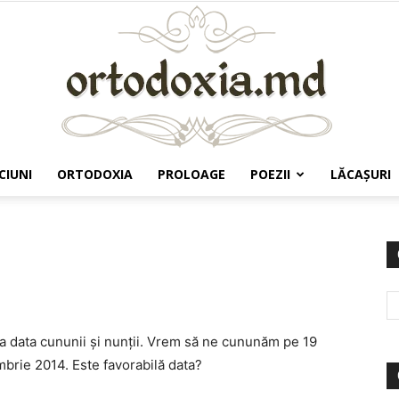
CIUNI
ORTODOXIA
PROLOAGE
POEZII
LĂCAŞURI
Ortodoxia.md
 la data cununii și nunții. Vrem să ne cununăm pe 19
brie 2014. Este favorabilă data?