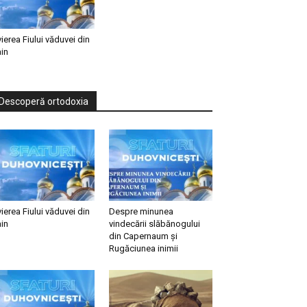
vierea Fiului văduvei din
in
Descoperă ortodoxia
vierea Fiului văduvei din
Despre minunea
in
vindecării slăbănogului
din Capernaum și
Rugăciunea inimii