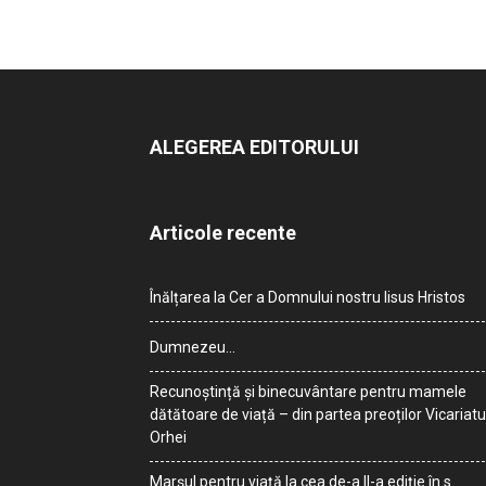
ALEGEREA EDITORULUI
Articole recente
Înălțarea la Cer a Domnului nostru Iisus Hristos
Dumnezeu…
Recunoștință și binecuvântare pentru mamele
dătătoare de viață – din partea preoților Vicariatu
Orhei
Marșul pentru viață la cea de-a II-a ediție în s.