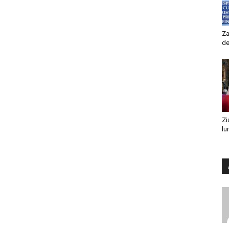
Za
de
Zi
lu