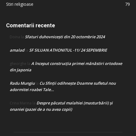
Stiri religioase
79
Comentarii recente
Sfaturi duhovnicești din 20 octombrie 2024
Doina
la
amalad
SF SILUAN ATHONITUL -11/ 24 SEPEMBRIE
la
A început construcţia primei mănăstiri ortodoxe
gheorghe
la
din Japonia
Radu Mungiu
Cu Sfinții odihnește Doamne sufletul nou
la
adormitei roabei Tale…
Despre păcatul malahiei (masturbării) şi
Crina Marina
la
onaniei (pazei de a nu avea copii)