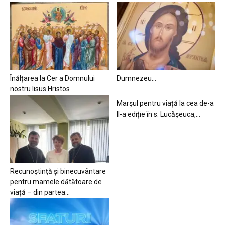
Înălțarea la Cer a Domnului
Dumnezeu…
nostru Iisus Hristos
Marșul pentru viață la cea de-a
II-a ediție în s. Lucășeuca,...
Recunoștință și binecuvântare
pentru mamele dătătoare de
viață – din partea...