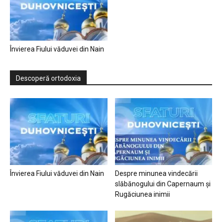
Învierea Fiului văduvei din Nain
Descoperă ortodoxia
Învierea Fiului văduvei din Nain
Despre minunea vindecării
slăbănogului din Capernaum și
Rugăciunea inimii