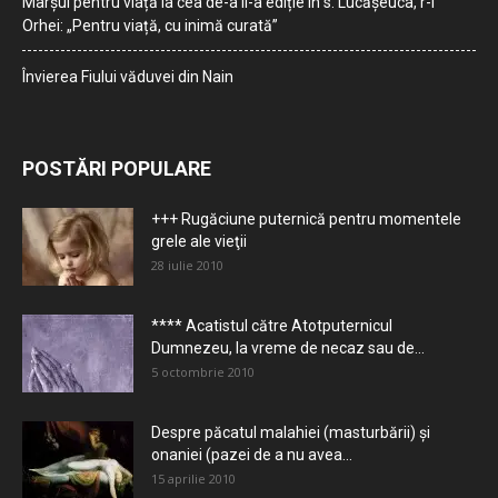
Marșul pentru viață la cea de-a II-a ediție în s. Lucășeuca, r-l
Orhei: „Pentru viață, cu inimă curată”
Învierea Fiului văduvei din Nain
POSTĂRI POPULARE
+++ Rugăciune puternică pentru momentele
grele ale vieţii
28 iulie 2010
**** Acatistul către Atotputernicul
Dumnezeu, la vreme de necaz sau de...
5 octombrie 2010
Despre păcatul malahiei (masturbării) şi
onaniei (pazei de a nu avea...
15 aprilie 2010