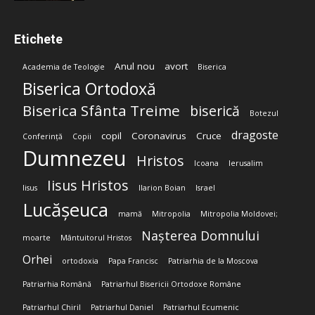
Etichete
Anul nou
avort
Academia de Teologie
Biserica
Biserica Ortodoxă
Biserica Sfânta Treime
biserică
Botezul
dragoste
copil
Coronavirus
Cruce
Conferință
Copii
Dumnezeu
Hristos
Icoana
Ierusalim
Iisus Hristos
Iisus
Ilarion Boian
Israel
Lucășeuca
mamă
Mitropolia
Mitropolia Moldovei;
Nașterea Domnului
moarte
Mântuitorul Hristos
Orhei
ortodoxia
Papa Francisc
Patriarhia de la Moscova
Patriarhia Română
Patriarhul Bisericii Ortodoxe Române
Patriarhul Chiril
Patriarhul Daniel
Patriarhul Ecumenic