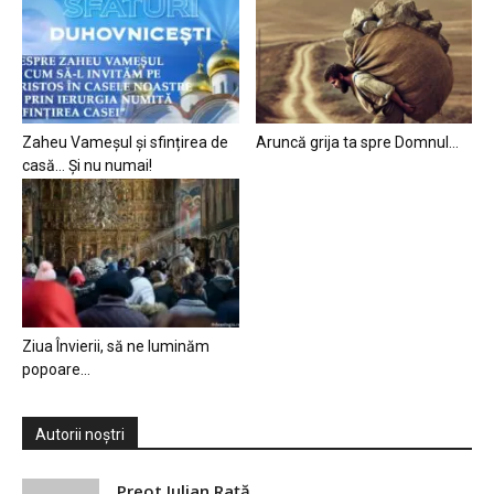
Zaheu Vameșul și sfințirea de
Aruncă grija ta spre Domnul…
casă… Și nu numai!
Ziua Învierii, să ne luminăm
popoare…
Autorii noștri
Preot Iulian Raţă