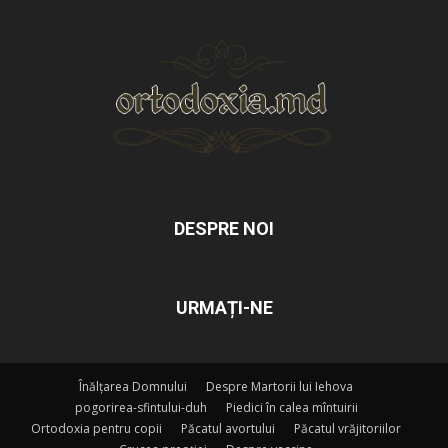
DESPRE NOI
URMAȚI-NE
Înălțarea Domnului
Despre Martorii lui Iehova
pogorirea-sfintului-duh
Piedici în calea mîntuirii
Ortodoxia pentru copii
Păcatul avortului
Păcatul vrăjitoriilor