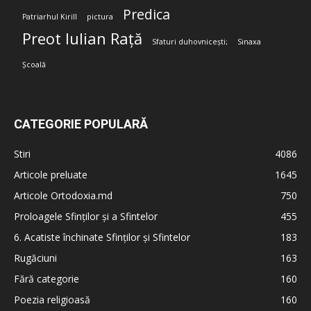
Predica
Patriarhul Kirill
pictura
Preot Iulian Rață
Sfaturi duhovnicești;
Sinaxa
Școală
CATEGORIE POPULARĂ
Stiri
4086
Articole preluate
1645
Articole Ortodoxia.md
750
Proloagele Sfinților și a Sfintelor
455
6. Acatiste închinate Sfinților și Sfintelor
183
Rugăciuni
163
Fără categorie
160
Poezia religioasă
160