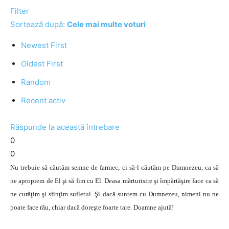
Filter
Sortează după:
Cele mai multe voturi
Newest First
Oldest First
Random
Recent activ
Răspunde la această întrebare
0
0
Nu trebuie să căutăm semne de farmec, ci să-l căutăm pe Dumnezeu, ca să
ne apropiem de El şi să fim cu El. Deasa mărturisire şi împărtăşire face ca să
ne curăţim şi sfinţim sufletul. Şi dacă suntem cu Dumnezeu, nimeni nu ne
poate face rău, chiar dacă doreşte foarte tare. Doamne ajută!