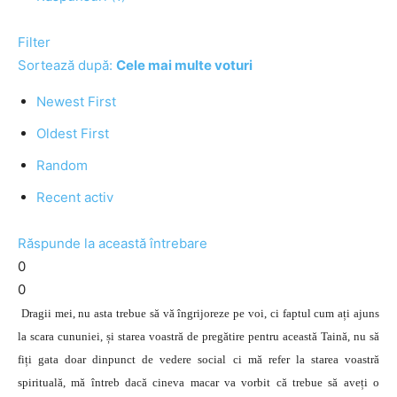
Filter
Sortează după:
Cele mai multe voturi
Newest First
Oldest First
Random
Recent activ
Răspunde la această întrebare
0
0
Dragii mei, nu asta trebue să vă îngrijoreze pe voi, ci faptul cum ați ajuns
la scara cununiei, și starea voastră de pregătire pentru această Taină, nu să
fiți gata doar dinpunct de vedere social ci mă refer la starea voastră
spirituală, mă întreb dacă cineva macar va vorbit că trebue să aveți o