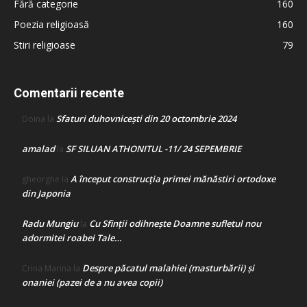
Fără categorie
160
Poezia religioasă
160
Stiri religioase
79
Comentarii recente
Sfaturi duhovnicești din 20 octombrie 2024
Doina
la
amalad
SF SILUAN ATHONITUL -11/ 24 SEPEMBRIE
la
A început construcţia primei mănăstiri ortodoxe
gheorghe
la
din Japonia
Radu Mungiu
Cu Sfinții odihnește Doamne sufletul nou
la
adormitei roabei Tale…
Despre păcatul malahiei (masturbării) şi
Crina Marina
la
onaniei (pazei de a nu avea copii)