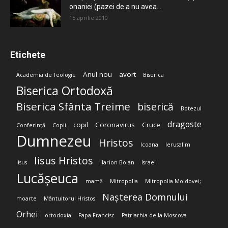
onaniei (pazei de a nu avea...
15 aprilie 2010
Etichete
Anul nou
avort
Academia de Teologie
Biserica
Biserica Ortodoxă
Biserica Sfânta Treime
biserică
Botezul
dragoste
copil
Coronavirus
Cruce
Conferință
Copii
Dumnezeu
Hristos
Icoana
Ierusalim
Iisus Hristos
Iisus
Ilarion Boian
Israel
Lucășeuca
mamă
Mitropolia
Mitropolia Moldovei;
Nașterea Domnului
moarte
Mântuitorul Hristos
Orhei
ortodoxia
Papa Francisc
Patriarhia de la Moscova