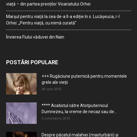
viață – din partea preoților Vicariatului Orhei
Marșul pentru viață la cea de-a II-a ediție în s. Lucășeuca, r-l
Orhei: „Pentru viață, cu inimă curată”
Învierea Fiului văduvei din Nain
POSTĂRI POPULARE
+++ Rugăciune puternică pentru momentele
grele ale vieţii
28 iulie 2010
**** Acatistul către Atotputernicul
Dumnezeu, la vreme de necaz sau de...
5 octombrie 2010
Despre păcatul malahiei (masturbării) şi