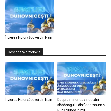
Învierea Fiului văduvei din Nain
Descoperă ortodoxia
Învierea Fiului văduvei din Nain
Despre minunea vindecării
slăbănogului din Capernaum și
Rugăciunea inimii