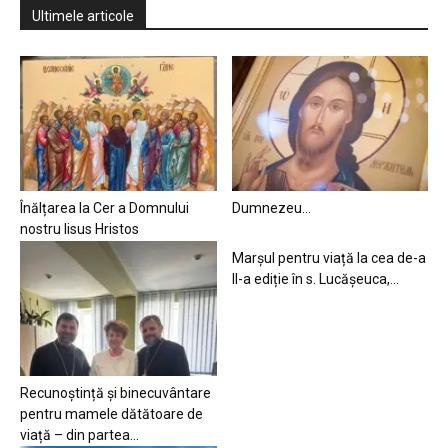
Ultimele articole
Înălțarea la Cer a Domnului
Dumnezeu…
nostru Iisus Hristos
Marșul pentru viață la cea de-a
II-a ediție în s. Lucășeuca,...
Recunoștință și binecuvântare
pentru mamele dătătoare de
viață – din partea...