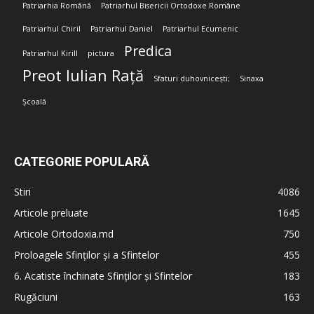
Patriarhia Română
Patriarhul Bisericii Ortodoxe Române
Patriarhul Chiril
Patriarhul Daniel
Patriarhul Ecumenic
Predica
Patriarhul Kirill
pictura
Preot Iulian Rață
Sfaturi duhovnicești;
Sinaxa
Școală
CATEGORIE POPULARĂ
Stiri
4086
Articole preluate
1645
Articole Ortodoxia.md
750
Proloagele Sfinților și a Sfintelor
455
6. Acatiste închinate Sfinților și Sfintelor
183
Rugăciuni
163