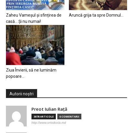
Zaheu Vameșul și sfințirea de
Aruncă grija ta spre Domnul…
casă… Și nu numai!
Ziua Învierii, să ne luminăm
popoare…
Autorii noștri
Preot Iulian Raţă
3878 ARTICOLE
6 COMENTARII
http://www.ortodoxia.md