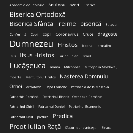
Anul nou
avort
Academia de Teologie
Biserica
Biserica Ortodoxă
Biserica Sfânta Treime
biserică
Botezul
dragoste
copil
Coronavirus
Cruce
Conferință
Copii
Dumnezeu
Hristos
Icoana
Ierusalim
Iisus Hristos
Iisus
Ilarion Boian
Israel
Lucășeuca
mamă
Mitropolia
Mitropolia Moldovei;
Nașterea Domnului
moarte
Mântuitorul Hristos
Orhei
ortodoxia
Papa Francisc
Patriarhia de la Moscova
Patriarhia Română
Patriarhul Bisericii Ortodoxe Române
Patriarhul Chiril
Patriarhul Daniel
Patriarhul Ecumenic
Predica
Patriarhul Kirill
pictura
Preot Iulian Rață
Sfaturi duhovnicești;
Sinaxa