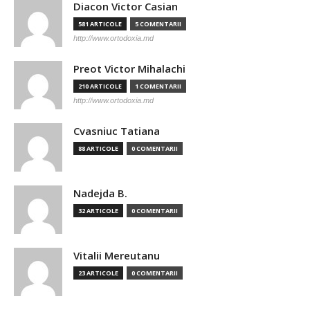
Diacon Victor Casian
581 ARTICOLE
5 COMENTARII
http://www.ortodoxia.md
Preot Victor Mihalachi
210 ARTICOLE
1 COMENTARII
http://www.ortodoxia.md
Cvasniuc Tatiana
88 ARTICOLE
0 COMENTARII
Nadejda B.
32 ARTICOLE
0 COMENTARII
Vitalii Mereutanu
23 ARTICOLE
0 COMENTARII