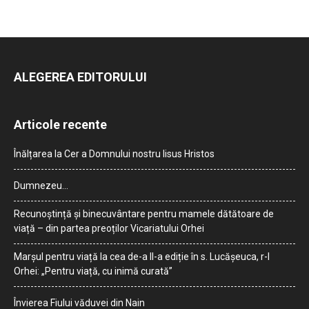
ALEGEREA EDITORULUI
Articole recente
Înălțarea la Cer a Domnului nostru Iisus Hristos
Dumnezeu…
Recunoștință și binecuvântare pentru mamele dătătoare de
viață – din partea preoților Vicariatului Orhei
Marșul pentru viață la cea de-a II-a ediție în s. Lucășeuca, r-l
Orhei: „Pentru viață, cu inimă curată”
Învierea Fiului văduvei din Nain