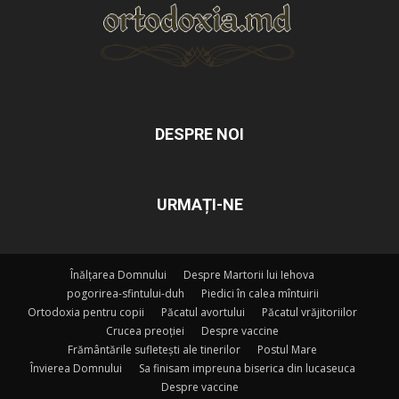
DESPRE NOI
URMAȚI-NE
Înălțarea Domnului
Despre Martorii lui Iehova
pogorirea-sfintului-duh
Piedici în calea mîntuirii
Ortodoxia pentru copii
Păcatul avortului
Păcatul vrăjitoriilor
Crucea preoției
Despre vaccine
Frământările sufletești ale tinerilor
Postul Mare
Învierea Domnului
Sa finisam impreuna biserica din lucaseuca
Despre vaccine