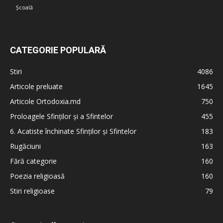
Școală
CATEGORIE POPULARĂ
Stiri
4086
Articole preluate
1645
Articole Ortodoxia.md
750
Proloagele Sfinților și a Sfintelor
455
6. Acatiste închinate Sfinților și Sfintelor
183
Rugăciuni
163
Fără categorie
160
Poezia religioasă
160
Stiri religioase
79