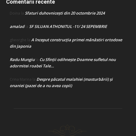
Comentarii recente
Sfaturi duhovnicești din 20 octombrie 2024
Doina
la
amalad
SF SILUAN ATHONITUL -11/ 24 SEPEMBRIE
la
A început construcţia primei mănăstiri ortodoxe
gheorghe
la
din Japonia
Radu Mungiu
Cu Sfinții odihnește Doamne sufletul nou
la
adormitei roabei Tale…
Despre păcatul malahiei (masturbării) şi
Crina Marina
la
onaniei (pazei de a nu avea copii)