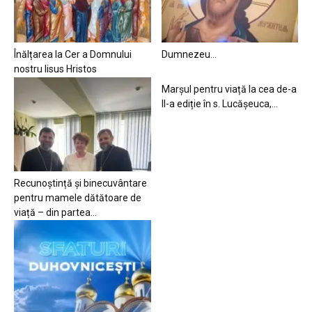
Înălțarea la Cer a Domnului
Dumnezeu…
nostru Iisus Hristos
Marșul pentru viață la cea de-a
II-a ediție în s. Lucășeuca,...
Recunoștință și binecuvântare
pentru mamele dătătoare de
viață – din partea...