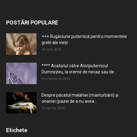
POSTĂRI POPULARE
+++ Rugăciune puternică pentru momentele
grele ale vieţii
28 iulie 2010
**** Acatistul către Atotputernicul
Dumnezeu, la vreme de necaz sau de...
5 octombrie 2010
Despre păcatul malahiei (masturbării) şi
onaniei (pazei de a nu avea...
15 aprilie 2010
Etichete