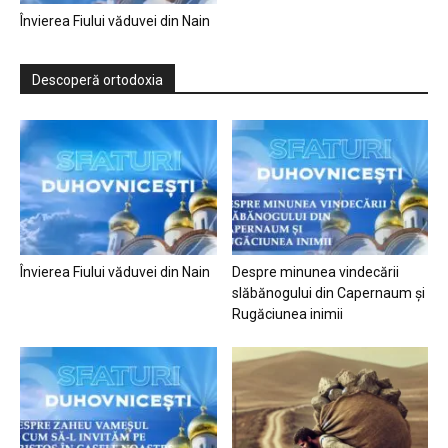
Învierea Fiului văduvei din Nain
Descoperă ortodoxia
Învierea Fiului văduvei din Nain
Despre minunea vindecării
slăbănogului din Capernaum și
Rugăciunea inimii