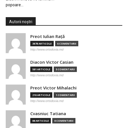
popoare…
Autorii noștri
Preot Iulian Raţă
3878 ARTICOLE
6 COMENTARII
http://www.ortodoxia.md
Diacon Victor Casian
581 ARTICOLE
5 COMENTARII
http://www.ortodoxia.md
Preot Victor Mihalachi
210 ARTICOLE
1 COMENTARII
http://www.ortodoxia.md
Cvasniuc Tatiana
88 ARTICOLE
0 COMENTARII