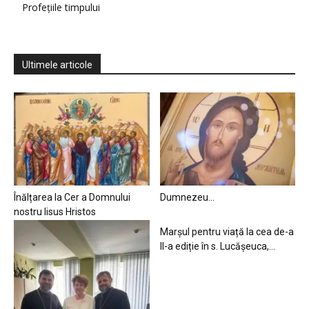
Profețiile timpului
Ultimele articole
Înălțarea la Cer a Domnului
Dumnezeu…
nostru Iisus Hristos
Marșul pentru viață la cea de-a
II-a ediție în s. Lucășeuca,...