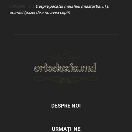
Despre păcatul malahiei (masturbării) şi
Crina Marina
la
onaniei (pazei de a nu avea copii)
DESPRE NOI
URMAȚI-NE