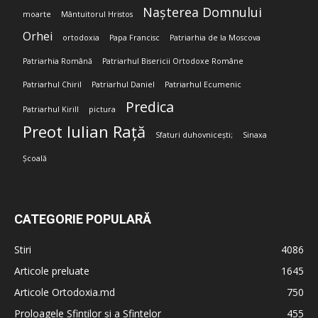
Nașterea Domnului
moarte
Mântuitorul Hristos
Orhei
ortodoxia
Papa Francisc
Patriarhia de la Moscova
Patriarhia Română
Patriarhul Bisericii Ortodoxe Române
Patriarhul Chiril
Patriarhul Daniel
Patriarhul Ecumenic
Predica
Patriarhul Kirill
pictura
Preot Iulian Rață
Sfaturi duhovnicești;
Sinaxa
Școală
CATEGORIE POPULARĂ
Stiri
4086
Articole preluate
1645
Articole Ortodoxia.md
750
Proloagele Sfinților și a Sfintelor
455