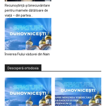
Recunoștință și binecuvântare
pentru mamele dătătoare de
viață – din partea...
Învierea Fiului văduvei din Nain
Descoperă ortodoxia