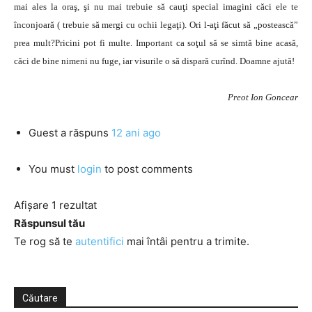
mai ales la oraş, şi nu mai trebuie să cauţi special imagini căci ele te
înconjoară ( trebuie să mergi cu ochii legaţi). Ori l-aţi făcut să „postească”
prea mult?Pricini pot fi multe. Important ca soţul să se simtă bine acasă,
căci de bine nimeni nu fuge, iar visurile o să dispară curînd. Doamne ajută!
Preot Ion Goncear
Guest
a răspuns
12 ani ago
You must
login
to post comments
Afișare 1 rezultat
Răspunsul tău
Te rog să te
autentifici
mai întâi pentru a trimite.
Căutare