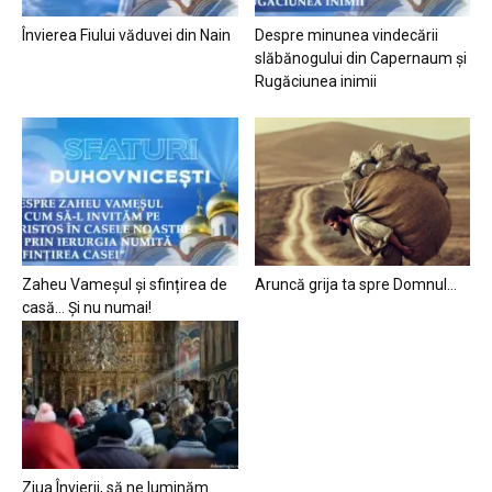
Învierea Fiului văduvei din Nain
Despre minunea vindecării
slăbănogului din Capernaum și
Rugăciunea inimii
Zaheu Vameșul și sfințirea de
Aruncă grija ta spre Domnul…
casă… Și nu numai!
Ziua Învierii, să ne luminăm