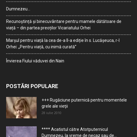
Dumnezeu…
Recunoștință și binecuvântare pentru mamele dătătoare de
viață – din partea preoților Vicariatului Orhei
Marșul pentru viață la cea de-a II-a ediție în s. Lucășeuca, r-l
Orhei: „Pentru viață, cu inimă curată”
Învierea Fiului văduvei din Nain
POSTĂRI POPULARE
+++ Rugăciune puternică pentru momentele
grele ale vieţii
28 iulie 2010
**** Acatistul către Atotputernicul
Dumnezeu, la vreme de necaz sau de...