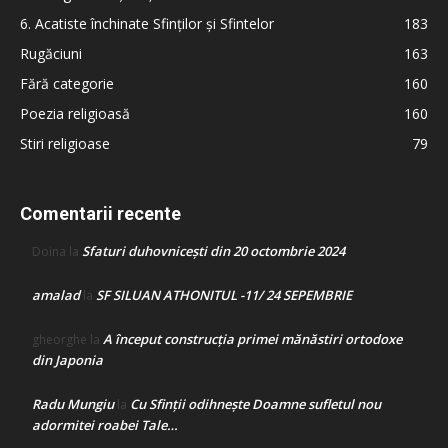
6. Acatiste închinate Sfinților și Sfintelor
183
Rugăciuni
163
Fără categorie
160
Poezia religioasă
160
Stiri religioase
79
Comentarii recente
Sfaturi duhovnicești din 20 octombrie 2024
Doina
la
amalad
SF SILUAN ATHONITUL -11/ 24 SEPEMBRIE
la
A început construcţia primei mănăstiri ortodoxe
gheorghe
la
din Japonia
Radu Mungiu
Cu Sfinții odihnește Doamne sufletul nou
la
adormitei roabei Tale…