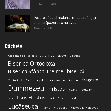
5 octombrie 2010
Despre păcatul malahiei (masturbării) şi
onaniei (pazei de a nu avea...
15 aprilie 2010
Etichete
Anul nou
avort
Academia de Teologie
Biserica
Biserica Ortodoxă
Biserica Sfânta Treime
biserică
Botezul
dragoste
copil
Coronavirus
Cruce
Conferință
Copii
Dumnezeu
Hristos
Icoana
Ierusalim
Iisus Hristos
Iisus
Ilarion Boian
Israel
Lucășeuca
mamă
Mitropolia
Mitropolia Moldovei;