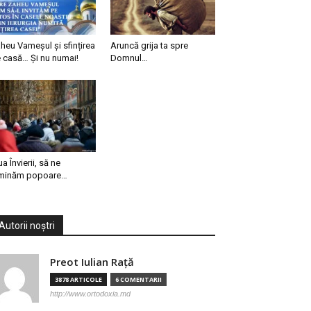
heu Vameșul și sfințirea
Aruncă grija ta spre
 casă… Și nu numai!
Domnul…
ua Învierii, să ne
minăm popoare…
Autorii noștri
Preot Iulian Raţă
3878 ARTICOLE
6 COMENTARII
http://www.ortodoxia.md