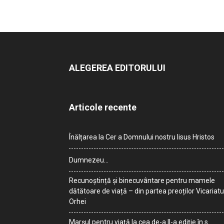
ALEGEREA EDITORULUI
Articole recente
Înălțarea la Cer a Domnului nostru Iisus Hristos
Dumnezeu…
Recunoștință și binecuvântare pentru mamele
dătătoare de viață – din partea preoților Vicariatu
Orhei
Marșul pentru viață la cea de-a II-a ediție în s.