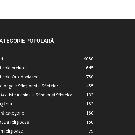
ATEGORIE POPULARĂ
iri
4086
ticole preluate
1645
ticole Ortodoxia.md
750
oloagele Sfinților și a Sfintelor
455
 Acatiste închinate Sfinților și Sfintelor
183
găciuni
163
ră categorie
160
ezia religioasă
160
iri religioase
79