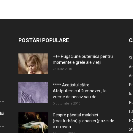
POSTĂRI POPULARE
C
+++ Rugăciune puternică pentru
St
momentele grele ale vieţii
Ar
28 iulie 2010
Ar
Pr
**** Acatistul către
Atotputernicul Dumnezeu, la
6.
vreme de necaz sau de...
Ru
5 octombrie 2010
Fă
lui
Despre păcatul malahiei
Po
(masturbării) şi onaniei (pazei de
a nu avea...
St