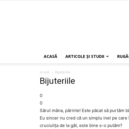
ACASĂ
ARTICOLE ŞI STUDII
RUGĂ
Acasă
Bijuteriile
Bijuteriile
0
0
Sărut mâna, părinte! Este păcat să purtăm bij
Eu sincer nu cred că un simplu inel pe car
cruciulița de la gât, este bine s-o putăm?