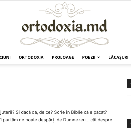
CIUNI
ORTODOXIA
PROLOAGE
POEZII
LĂCAŞURI
Ortodoxia.md
uterii? Și dacă da, de ce? Scrie în Biblie că e păcat?
e îl purtăm ne poate despărți de Dumnezeu… cât despre