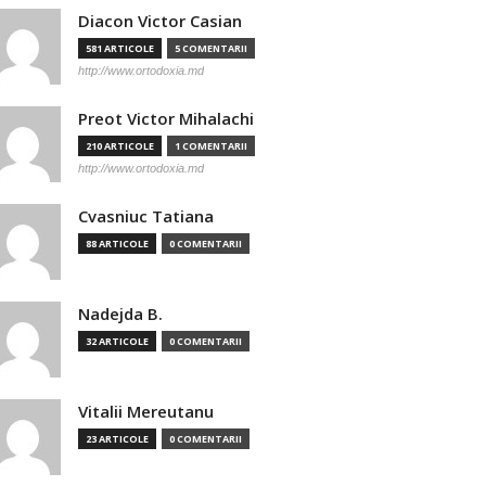
Diacon Victor Casian
581 ARTICOLE
5 COMENTARII
http://www.ortodoxia.md
Preot Victor Mihalachi
210 ARTICOLE
1 COMENTARII
http://www.ortodoxia.md
Cvasniuc Tatiana
88 ARTICOLE
0 COMENTARII
Nadejda B.
32 ARTICOLE
0 COMENTARII
Vitalii Mereutanu
23 ARTICOLE
0 COMENTARII