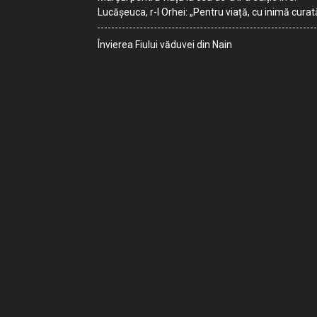
Lucășeuca, r-l Orhei: „Pentru viață, cu inimă curat
Învierea Fiului văduvei din Nain