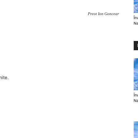
Preot Ion Goncear
În
Na
mite.
În
Na