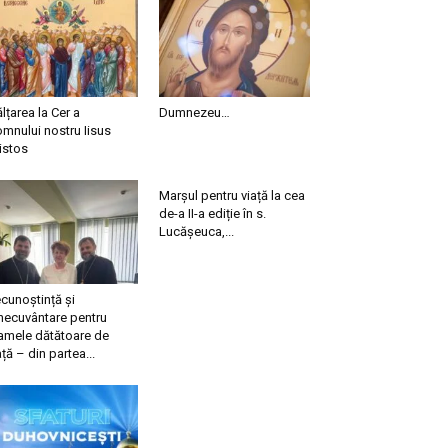
ălțarea la Cer a
Dumnezeu…
mnului nostru Iisus
istos
Marșul pentru viață la cea
de-a II-a ediție în s.
Lucășeuca,...
cunoștință și
necuvântare pentru
mele dătătoare de
ață – din partea...