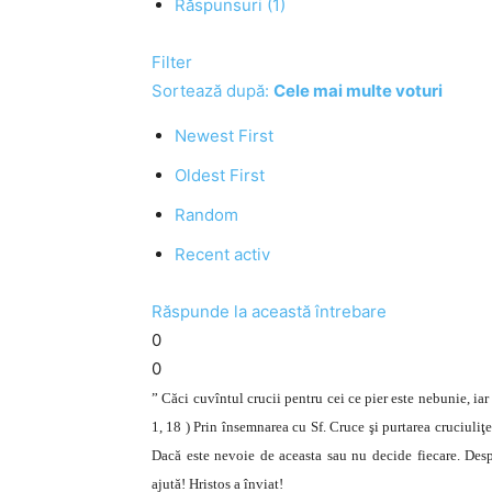
Răspunsuri (1)
Filter
Sortează după:
Cele mai multe voturi
Newest First
Oldest First
Random
Recent activ
Răspunde la această întrebare
0
0
” Căci cuvîntul crucii pentru cei ce pier este nebunie, ia
1, 18 ) Prin însemnarea cu Sf. Cruce şi purtarea cruciuli
Dacă este nevoie de aceasta sau nu decide fiecare. Desp
ajută! Hristos a înviat!