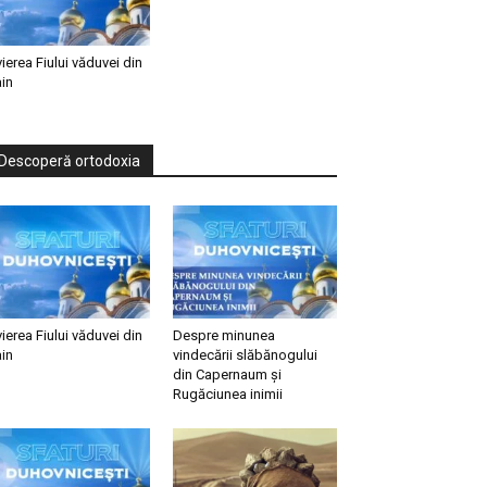
vierea Fiului văduvei din
in
Descoperă ortodoxia
vierea Fiului văduvei din
Despre minunea
in
vindecării slăbănogului
din Capernaum și
Rugăciunea inimii