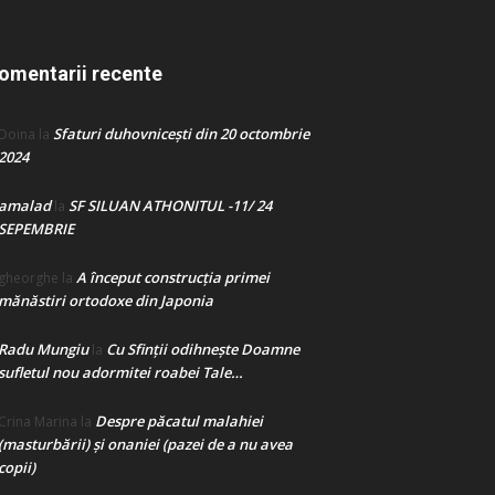
omentarii recente
Sfaturi duhovnicești din 20 octombrie
Doina
la
2024
amalad
SF SILUAN ATHONITUL -11/ 24
la
SEPEMBRIE
A început construcţia primei
gheorghe
la
mănăstiri ortodoxe din Japonia
Radu Mungiu
Cu Sfinții odihnește Doamne
la
sufletul nou adormitei roabei Tale…
Despre păcatul malahiei
Crina Marina
la
(masturbării) şi onaniei (pazei de a nu avea
copii)