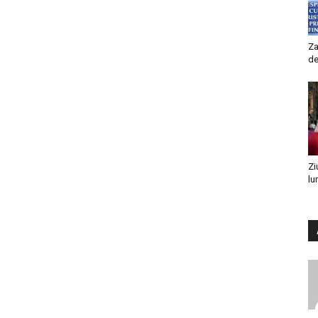
Za
de
Zi
lu