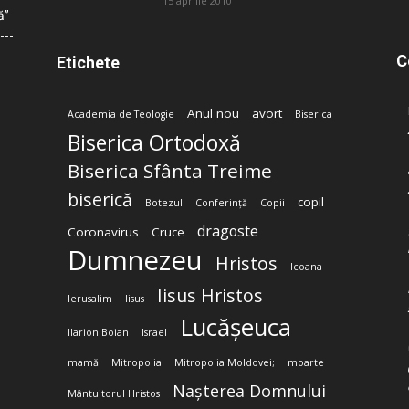
15 aprilie 2010
ă”
C
Etichete
Anul nou
avort
Academia de Teologie
Biserica
Biserica Ortodoxă
Biserica Sfânta Treime
biserică
copil
Botezul
Conferință
Copii
dragoste
Coronavirus
Cruce
Dumnezeu
Hristos
Icoana
Iisus Hristos
Ierusalim
Iisus
Lucășeuca
Ilarion Boian
Israel
mamă
Mitropolia
Mitropolia Moldovei;
moarte
Nașterea Domnului
Mântuitorul Hristos