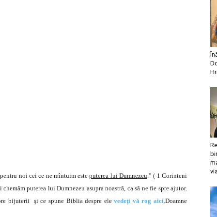
În
Do
Hr
Re
bi
ma
vi
r pentru noi cei ce ne mîntuim este
puterea lui Dumnezeu
.” ( 1 Corinteni
ţei chemăm puterea lui Dumnezeu asupra noastră, ca să ne fie spre ajutor.
re bijuterii şi ce spune Biblia despre ele
vedeţi vă rog aici
.Doamne