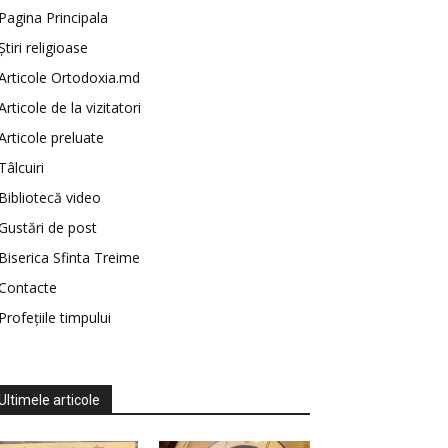
Pagina Principala
Știri religioase
Articole Ortodoxia.md
Articole de la vizitatori
Articole preluate
Tâlcuiri
Bibliotecă video
Gustări de post
Biserica Sfinta Treime
Contacte
Profețiile timpului
Ultimele articole